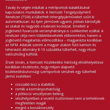
Tavaly év végén indultak a mérőpontok kialakításával
kapcsolatos munkálatok. A Nemzeti Tengelysúlymérő
Rendszer (TSM) a túlterhelt tehergépjárműveket szűri ki
automatikusan. Az ilyen járművek ugyanis jobban károsítják
az utakat és nagyobb a baleseti kockázat. Emellett a
jogkövető fuvarozók versenyhátránya is csökkenhet ezáltal. A
rendszer célja nem többletbevételek előteremtése, hanem a
jogkövető magatartás előmozdítása – magyarázta korábban
az NFM. Adataik szerint a magyar utakon futó kamion és
teherautó-állomány 8-10 százaléka túlterhelt, nagy része
valószínűleg külföldi.
Érsek István, a Nemzeti Közlekedési Hatóság elnökhelyettese
korábban részletezte, hogy milyen alapvető
közlekedésbiztonsági szempontok sérülnek egy túlterhelt
jármű esetében:
rosszabb lesz a stabilitás
romlik a kormányozhatóság
a pótkocsi veszélyesen beleng
vészhelyzetben a vezető ösztönösen nem a terhelésnek
megfelelően reagál
megnő a borulásveszély