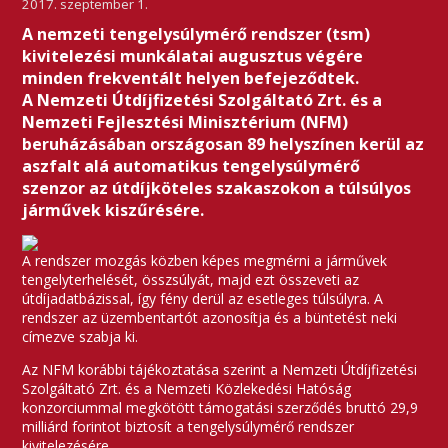
2017. szeptember 1.
A nemzeti tengelysúlymérő rendszer (tsm)
kivitelezési munkálatai augusztus végére
minden frekventált helyen befejeződtek.
A Nemzeti Útdíjfizetési Szolgáltató Zrt. és a
Nemzeti Fejlesztési Minisztérium (NFM)
beruházásában országosan 89 helyszínen kerül az
aszfalt alá automatikus tengelysúlymérő
szenzor az útdíjköteles szakaszokon a túlsúlyos
járművek kiszűrésére.
A rendszer mozgás közben képes megmérni a járművek
tengelyterhelését, összsúlyát, majd ezt összeveti az
útdíjadatbázissal, így fény derül az esetleges túlsúlyra. A
rendszer az üzembentartót azonosítja és a büntetést neki
címezve szabja ki.
Az NFM korábbi tájékoztatása szerint a Nemzeti Útdíjfizetési
Szolgáltató Zrt. és a Nemzeti Közlekedési Hatóság
konzorciummal megkötött támogatási szerződés bruttó 29,9
milliárd forintot biztosít a tengelysúlymérő rendszer
kivitelezésére.