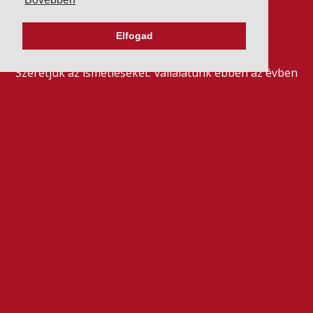
BRADSTREETTŐL
Elfogad
2026. július 21.
Szeretjük az ismétléseket: vállalatunk ebben az évben
is elnyerte a Dun & Bradstreet legmagasabb, AAA
pénzügyi minősítését, amire -valljuk be- igazán
büszkék vagyunk.
BŐVEBBEN