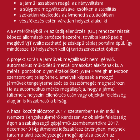
a jármű lassabban reagál az irányváltásra
a súlypont megváltozásával csökken a stabilitás
szokatlan viselkedés az ívmeneti szituációkban
vészfékezés estén váratlan helyzet alakul ki
A 89 mérőhelyből 74 az útdíj ellenőrzési (UD) rendszer részét
képező állomások tartószerkezetére, további kettő pedig
meglévő VJT (változtatható jelzésképű tábla) portálra épül. Így
mindössze 13 helyszínen kell új tartószerkezetet építeni.
A projekt során a járművek megállítását nem igénylő,
automatikus működésű mérőállomásokat alakítanak ki. A
mérési pontokon olyan érzékelőket (WIM = Weigh In Motion
szenzorokat) telepítenek, amelyek képesek a mozgó
járművek tengelyterhelését és össztömegét meghatározni.
Ha az automatikus mérés megállapítja, hogy a jármű
túlterhelt, helyszíni ellenőrzés után vagy objektív felelősség
alapján is kiszabható a bírság.
A hazai közúthálózaton 2017. szeptember 19-én indul a
Nemzeti Tengelysúlymérő Rendszer. Az objektív felelősségi
ágon a szabályszegő gépjármű-üzembentartókra 2017.
december 31-ig átmeneti időszak lesz érvényben, melynek
tartama alatt szabályszegés megállapítása esetén az