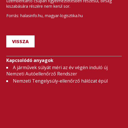
üzembentartó csupán figyelmeztetésben részesül, bírság
kiszabására részére nem kerül sor.
Forrás: halasinfo.hu, magyar-logisztika.hu
VISSZA
Kapcsolódó anyagok
A járművek súlyát méri az év végén induló új
Nemzeti Autóellenőrző Rendszer
Nemzeti Tengelysúly-ellenőrző hálózat épül