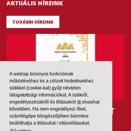
AKTUÁLIS HÍREINK
TOVÁBBI HÍREINK
A weblap bizonyos funkcióinak
működéséhez és a célzott hirdetésekhez
sütikkel (cookie-kal) gyűjt névtelen
látogatottsági információkat. A sütikről,
engedélyezésükről és tiltásukról
itt
olvashat
IDÉN IS AAA MINŐSÍTÉST
bővebben. Ha nem engedélyezi őket,
számítógépe böngészőjében bármikor
KAPOTT A K&V A DUN &
beállíthatja a tiltásukat / eltávolításukat.
Bővebben