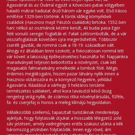
Ágasvárral ás az Óvárral együtt a Kövecses-patak völgyében
haladó mátrai hadiutat őrző három vár egyike volt. Első írásos
említése 1329-ben történik. A török időkig környékbeli
családok (Hasznosi majd Pásztói családok) birtoka. 1552-ben
harc nélkül az oszmánok kézére került, Ali budai pasa Eger
felé vonuló seregei foglalták el. Falait szétrombolták, de a vár
visszafoglalását követően újra megerősítették. Többször
cserélt gazdát, de rommá csak a 18-19. században vált.
Ahogy ez általában lenni szokott, a fokozatosan rommá lett
vár köveit a lakosság építkezésekhez használta fel. Napjainkra
maradványait teljesen beborította a növényzet, csak két
magasabb falmaradvány emelkedik a lombok fölé. Mégis
érdemes meglátogatni, hiszen pazar látvány nyílik innen a
Hasznosi-víztározóra és a környező hegyekre, például
Ágasvárra. Ráadásul a várhegy 3 hektáros területe
természetes sziklakert, ahol kora tavasztól késő őszig
rengeteg virág nyílik, de számos ritka növénytársulás, fűféle,
fa- és cserjefaj is honos a meleg klímájú hegyoldalon.
Vállalkozóbb szellemű, tapasztalt turistáknak mindenképp
ajánljuk, hogy folytassák útjukat a hosszabb lélegzetű zöld
sáv jelzésen, amely vadregényes erdős szakasz utána a kék
háromszög jelzésben folytatódik. Innen egy rövid, ám