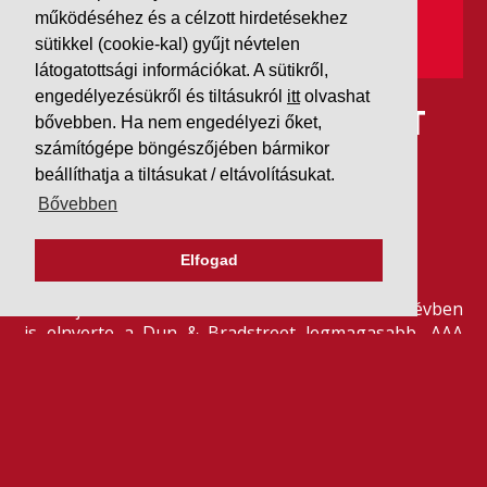
működéséhez és a célzott hirdetésekhez
sütikkel (cookie-kal) gyűjt névtelen
látogatottsági információkat. A sütikről,
engedélyezésükről és tiltásukról
itt
olvashat
IDÉN IS AAA MINŐSÍTÉST
bővebben. Ha nem engedélyezi őket,
számítógépe böngészőjében bármikor
KAPOTT A K&V A DUN &
beállíthatja a tiltásukat / eltávolításukat.
BRADSTREETTŐL
Bővebben
Elfogad
2026. július 21.
Szeretjük az ismétléseket: vállalatunk ebben az évben
is elnyerte a Dun & Bradstreet legmagasabb, AAA
pénzügyi minősítését, amire -valljuk be- igazán
büszkék vagyunk.
BŐVEBBEN