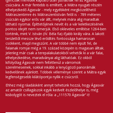
igencsak meredek kaptató után juthatnak fel az Ágasvár
csúcsára. A már fentebb is említett, a Mátra nyugati részén
elhelyezkedő Ágasvár - mely egyébként megközelíthető
Mátraszentimre és Mátraszentistván felől is - 789 méteres
csúcsán egykor erős vár állt, melynek mára alig maradtak
látható nyomai. Építtetőjének nevét és a vár keletkezésének
pontos idejét nem ismerjük. Első okleveles említése 1264-ben
történik, mint V. István (IV. Béla fia) ifjabb király vára. A lakott
területtől messze lévő erődítés fontossága hamarosan
csökkent, majd megszűnt. A vár többé nem épült fel, de
falainak romjai még a 19. század közepén is magasan álltak.
Jelenleg már csak a terepalakulatokból vehetők ki a vár falai,
elhelyezkedése, maradványai alig láthatóak. Ez okból
kifolyólag Ágasvár nem feltétlenül a várromok
szerelmeseinek, sokkal inkább a lenyűgöző panorámák
kedvelőinek ajánlott. Többek véleménye szerint a Mátra egyik
legfenségesebb kilátópontja nyílik e csúcsról.
Ehhez még ráadásként annyit tehetünk hozzá, hogy Ágasvár
az amatőr csillagászok egyik kedvelt észlelőhelye is, még
kisbolygót is neveztek el róla: a „111570 Ágasvár”-t!