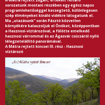
A Mátra rejtett zugait, értékeit feltáró
sorozatunk mostani részében egy egész napos
programlehetőséggel kecsegtető, különlegesen
szép élményeket kínáló vidékre látogatunk el.
Ma „utazásunk” során Pásztó közvetlen
környékére kalauzoljuk el Önöket, középpontban
a Hasznosi-víztározóval, a fölötte emelkedő
hasznosi várrommal és az Ágasvár csúcsáról nyíló
lélegzetelállító panorámával.
A Mátra rejtett kincsei III. rész - Hasznosi
víztározó