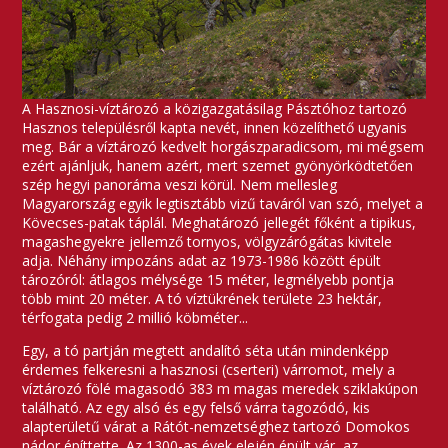
A Hasznosi-víztározó a közigazgatásilag Pásztóhoz tartozó
Hasznos településről kapta nevét, innen közelíthető ugyanis
meg. Bár a víztározó kedvelt horgászparadicsom, mi mégsem
ezért ajánljuk, hanem azért, mert szemet gyönyörködtetően
szép hegyi panoráma veszi körül. Nem mellesleg
Magyarország egyik legtisztább vizű taváról van szó, melyet a
Kövecses-patak táplál. Meghatározó jellegét főként a tipikus,
magashegyekre jellemző tornyos, völgyzárógátas kivitele
adja. Néhány impozáns adat az 1973-1986 között épült
tározóról: átlagos mélysége 15 méter, legmélyebb pontja
több mint 20 méter. A tó víztükrének területe 23 hektár,
térfogata pedig 2 millió köbméter...
Egy, a tó partján megtett andalító séta után mindenképp
érdemes felkeresni a hasznosi (cserteri) várromot, mely a
víztározó fölé magasodó 383 m magas meredek sziklakúpon
található. Az egy alsó és egy felső várra tagozódó, kis
alapterületű várat a Rátót-nemzetséghez tartozó Domokos
nádor építtette. Az 1300-as évek elején épült vár, az