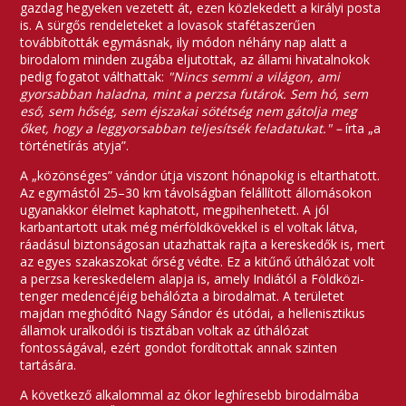
gazdag hegyeken vezetett át, ezen közlekedett a királyi posta
is. A sürgős rendeleteket a lovasok stafétaszerűen
továbbították egymásnak, ily módon néhány nap alatt a
birodalom minden zugába eljutottak, az állami hivatalnokok
pedig fogatot válthattak:
"Nincs semmi a világon, ami
gyorsabban haladna, mint a perzsa futárok. Sem hó, sem
eső, sem hőség, sem éjszakai sötétség nem gátolja meg
őket, hogy a leggyorsabban teljesítsék feladatukat." –
írta „a
történetírás atyja”.
A „közönséges” vándor útja viszont hónapokig is eltarthatott.
Az egymástól 25–30 km távolságban felállított állomásokon
ugyanakkor élelmet kaphatott, megpihenhetett. A jól
karbantartott utak még mérföldkövekkel is el voltak látva,
ráadásul biztonságosan utazhattak rajta a kereskedők is, mert
az egyes szakaszokat őrség védte. Ez a kitűnő úthálózat volt
a perzsa kereskedelem alapja is, amely Indiától a Földközi-
tenger medencéjéig behálózta a birodalmat. A területet
majdan meghódító Nagy Sándor és utódai, a hellenisztikus
államok uralkodói is tisztában voltak az úthálózat
fontosságával, ezért gondot fordítottak annak szinten
tartására.
A következő alkalommal az ókor leghíresebb birodalmába