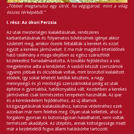
„Többet megtanulsz egy útról, ha végigjárod, mint a világ
összes térképéből.”
I. rész: Az ókori Perzsia
Az utak mesterséges kialakításának, rendszeres
karbantartásának és folyamatos bővítésének igénye akkor
született meg, amikor őseink feltalálták a kereket és ezzel
együtt a kerekes járműveket. E ma már magától értetődőnek
ható találmány a maga idejében az egész szárazföldi
közlekedést forradalmasította. A további fejlődéshez a vas
megjelenése adta a lendületet. A vasból készült szerszámok
ugyanis jobbak és olcsóbbak voltak, mint bronzból kialakított
elődeik, így sokat lehetett belőlük készíteni, a nagy
mennyiségű és jó minőségű szerszámokkal pedig az utak
építése is gyorsabbá, hatékonyabbá vált. Kezdetben a kerekes
járműveket csak természetes terepeken használták. Az ipar
és a kereskedelem fejlődéséhez, az új államok
közigazgatásának kialakulásához, katonai védelméhez ezek
azonban már nem feleltek meg. Olyan utak kellettek, ahol a
forgalom gyorsan és biztonságosan haladhatott, nem voltak
természeti akadályok. Az útépítés, annak költségessége miatt
már a kezdetektől fogva állami hatáskörbe tartozott.