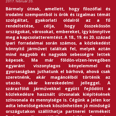
2017. február 20.
Bármely útnak, amellett, hogy filozófiai és
irodalmi szempontból is örök és izgalmas témát
szolgáltat, gyakorlati oldalról az a fő
rendeltetése, célja, hogy összekössön
országokat, városokat, embereket, így könnyítve
meg a kapcsolatteremtést. A 18., 19. és 20. század
ipari forradalmai során számos, a közlekedést
könnyítő járművet találtak fel, melyek aztán
mind nagyobb és nagyobb sebességre lettek
képesek. Ma már földön-vízen-levegőben
egyaránt viszonylagos kényelemmel és
gyorsaságban juthatunk el bárhová, ahová csak
szeretnénk, akár magáncélból történik az
utazás, akár kereskedelmi jelleggel. A
szárazföldi járművekkel együtt fejlődött a
közlekedésre használt útvonalak kiépítésének
színvonala és mennyisége is. Cégünk a jelen kor
adta lehetőségeknek köszönhetően jó minőségű
országutakon szállíthatja partnerei termékeit