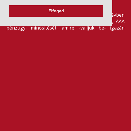
2026. július 21.
Elfogad
Szeretjük az ismétléseket: vállalatunk ebben az évben
is elnyerte a Dun & Bradstreet legmagasabb, AAA
pénzügyi minősítését, amire -valljuk be- igazán
büszkék vagyunk.
BŐVEBBEN