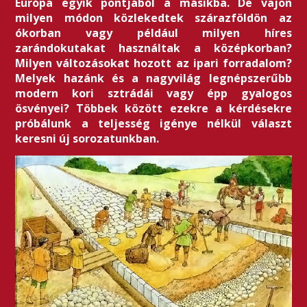
Európa egyik pontjából a másikba. De vajon
milyen módon közlekedtek szárazföldön az
ókorban vagy például milyen híres
zarándokutakat használtak a középkorban?
Milyen változásokat hozott az ipari forradalom?
Melyek hazánk és a nagyvilág legnépszerűbb
modern kori sztrádái vagy épp gyalogos
ösvényei? Többek között ezekre a kérdésekre
próbálunk a teljesség igénye nélkül választ
keresni új sorozatunkban.