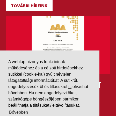
TOVÁBBI HÍREINK
A weblap bizonyos funkcióinak
működéséhez és a célzott hirdetésekhez
sütikkel (cookie-kal) gyűjt névtelen
látogatottsági információkat. A sütikről,
IDÉN IS AAA MINŐSÍTÉST
engedélyezésükről és tiltásukról
itt
olvashat
KAPOTT A K&V A DUN &
bővebben. Ha nem engedélyezi őket,
számítógépe böngészőjében bármikor
BRADSTREETTŐL
beállíthatja a tiltásukat / eltávolításukat.
Bővebben