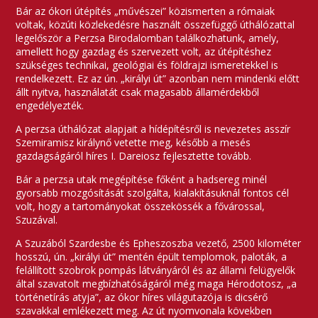
Bár az ókori útépítés „művészei” közismerten a rómaiak
voltak, közúti közlekedésre használt összefüggő úthálózattal
legelőször a Perzsa Birodalomban találkozhatunk, amely,
amellett hogy gazdag és szervezett volt, az útépítéshez
szükséges technikai, geológiai és földrajzi ismeretekkel is
rendelkezett. Ez az ún. „királyi út” azonban nem mindenki előtt
állt nyitva, használatát csak magasabb államérdekből
engedélyezték.
A perzsa úthálózat alapjait a hídépítésről is nevezetes asszír
Szemiramisz királynő vetette meg, később a mesés
gazdagságáról híres I. Dareiosz fejlesztette tovább.
Bár a perzsa utak megépítése főként a hadsereg minél
gyorsabb mozgósítását szolgálta, kialakításuknál fontos cél
volt, hogy a tartományokat összekössék a fővárossal,
Szuzával.
A Szuzából Szardesbe és Epheszoszba vezető, 2500 kilométer
hosszú, ún. „királyi út” mentén épült templomok, paloták, a
felállított szobrok pompás látványáról és az állami felügyelők
által szavatolt megbízhatóságáról még maga Hérodotosz, „a
történetírás atyja”, az ókor híres világutazója is dicsérő
szavakkal emlékezett meg. Az út nyomvonala kövekben