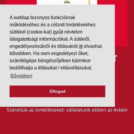
A weblap bizonyos funkcióinak
működéséhez és a célzott hirdetésekhez
sütikkel (cookie-kal) gyűjt névtelen
látogatottsági információkat. A sütikről,
engedélyezésükről és tiltásukról
itt
olvashat
bővebben. Ha nem engedélyezi őket,
IDÉN IS AAA MINŐSÍTÉST
számítógépe böngészőjében bármikor
KAPOTT A K&V A DUN &
beállíthatja a tiltásukat / eltávolításukat.
Bővebben
BRADSTREETTŐL
Elfogad
2026. július 21.
Szeretjük az ismétléseket: vállalatunk ebben az évben
is elnyerte a Dun & Bradstreet legmagasabb, AAA
pénzügyi minősítését, amire -valljuk be- igazán
büszkék vagyunk.