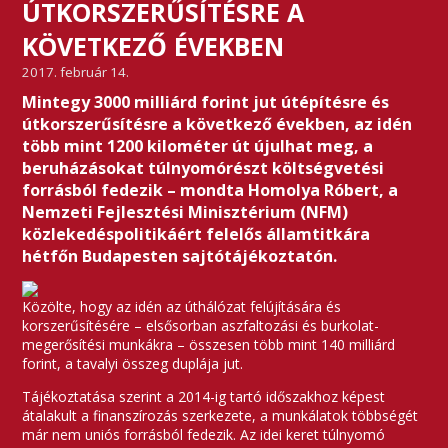
ÚTKORSZERŰSÍTÉSRE A
KÖVETKEZŐ ÉVEKBEN
2017. február 14.
Mintegy 3000 milliárd forint jut útépítésre és
útkorszerűsítésre a következő években, az idén
több mint 1200 kilométer út újulhat meg, a
beruházásokat túlnyomórészt költségvetési
forrásból fedezik – mondta Homolya Róbert, a
Nemzeti Fejlesztési Minisztérium (NFM)
közlekedéspolitikáért felelős államtitkára
hétfőn Budapesten sajtótájékoztatón.
Közölte, hogy az idén az úthálózat felújítására és
korszerűsítésére – elsősorban aszfaltozási és burkolat-
megerősítési munkákra – összesen több mint 140 milliárd
forint, a tavalyi összeg duplája jut.
Tájékoztatása szerint a 2014-ig tartó időszakhoz képest
átalakult a finanszírozás szerkezete, a munkálatok többségét
már nem uniós forrásból fedezik. Az idei keret túlnyomó