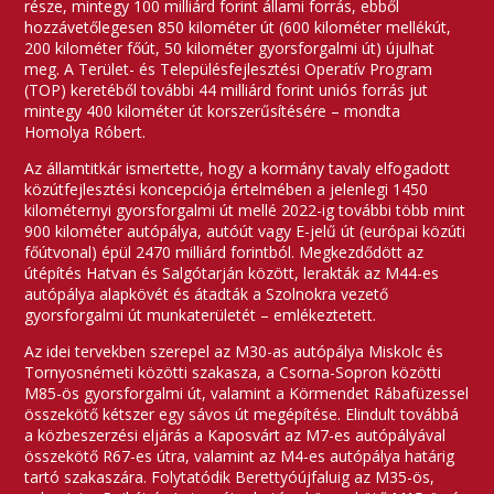
része, mintegy 100 milliárd forint állami forrás, ebből
hozzávetőlegesen 850 kilométer út (600 kilométer mellékút,
200 kilométer főút, 50 kilométer gyorsforgalmi út) újulhat
meg. A Terület- és Településfejlesztési Operatív Program
(TOP) keretéből további 44 milliárd forint uniós forrás jut
mintegy 400 kilométer út korszerűsítésére – mondta
Homolya Róbert.
Az államtitkár ismertette, hogy a kormány tavaly elfogadott
közútfejlesztési koncepciója értelmében a jelenlegi 1450
kilométernyi gyorsforgalmi út mellé 2022-ig további több mint
900 kilométer autópálya, autóút vagy E-jelű út (európai közúti
főútvonal) épül 2470 milliárd forintból. Megkezdődött az
útépítés Hatvan és Salgótarján között, lerakták az M44-es
autópálya alapkövét és átadták a Szolnokra vezető
gyorsforgalmi út munkaterületét – emlékeztetett.
Az idei tervekben szerepel az M30-as autópálya Miskolc és
Tornyosnémeti közötti szakasza, a Csorna-Sopron közötti
M85-ös gyorsforgalmi út, valamint a Körmendet Rábafüzessel
összekötő kétszer egy sávos út megépítése. Elindult továbbá
a közbeszerzési eljárás a Kaposvárt az M7-es autópályával
összekötő R67-es útra, valamint az M4-es autópálya határig
tartó szakaszára. Folytatódik Berettyóújfaluig az M35-ös,