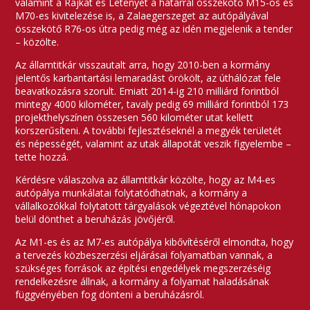
valamint a Rajkát és Letenyét a határral összekötő M15-ös és
M70-es kivitelezése is, a Zalaegerszeget az autópályával
összekötő R76-os útra pedig még az idén megjelenik a tender
– közölte.
Az államtitkár visszautalt arra, hogy 2010-ben a kormány
jelentős karbantartási lemaradást örökölt, az úthálózat fele
beavatkozásra szorult. Emiatt 2014-ig 210 milliárd forintból
mintegy 4000 kilométer, tavaly pedig 69 milliárd forintból 173
projekthelyszínen összesen 560 kilométer utat kellett
korszerűsíteni. A további fejlesztéseknél a megyék területét
és népességét, valamint az utak állapotát veszik figyelembe –
tette hozzá.
Kérdésre válaszolva az államtitkár közölte, hogy az M4-es
autópálya munkálatai folytatódhatnak, a kormány a
vállalkozókkal folytatott tárgyalások végeztével hónapokon
belül dönthet a beruházás jövőjéről.
Az M1-es és az M7-es autópálya kibővítéséről elmondta, hogy
a tervezés közbeszerzési eljárásai folyamatban vannak, a
szükséges források az építési engedélyek megszerzéséig
rendelkezésre állnak, a kormány a folyamat haladásának
függvényében fog dönteni a beruházásról.