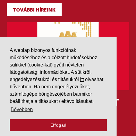
TOVÁBBI HÍREINK
A weblap bizonyos funkcióinak
működéséhez és a célzott hirdetésekhez
sütikkel (cookie-kal) gyűjt névtelen
látogatottsági információkat. A sütikről,
engedélyezésükről és tiltásukról
itt
olvashat
bővebben. Ha nem engedélyezi őket,
számítógépe böngészőjében bármikor
IDÉN IS AAA MINŐSÍTÉST
beállíthatja a tiltásukat / eltávolításukat.
Bővebben
KAPOTT A K&V A DUN &
BRADSTREETTŐL
Elfogad