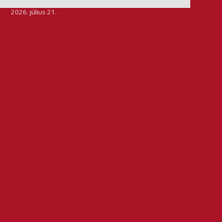
2026. július 21.
Szeretjük az ismétléseket: vállalatunk ebben az évben
is elnyerte a Dun & Bradstreet legmagasabb, AAA
pénzügyi minősítését, amire -valljuk be- igazán
büszkék vagyunk.
BŐVEBBEN