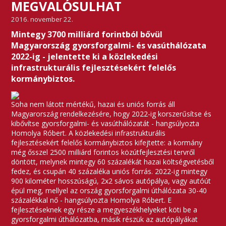
MEGVALÓSULHAT
2016. november 22.
Mintegy 3700 milliárd forintból bővül
Magyarország gyorsforgalmi- és vasúthálózata
2022-ig - jelentette ki a közlekedési
infrastrukturális fejlesztésekért felelős
kormánybiztos.
Soha nem látott mértékű, hazai és uniós forrás áll
Magyarország rendelkezésére, hogy 2022-ig korszerűsítse és
kibővítse gyorsforgalmi- és vasúthálózatát - hangsúlyozta
Homolya Róbert. A közlekedési infrastrukturális
fejlesztésekért felelős kormánybiztos kifejtette: a kormány
még ősszel 2500 milliárd forintos közútfejlesztési tervről
döntött, melynek mintegy 60 százalékát hazai költségvetésből
fedez, és csupán 40 százaléka uniós forrás. 2022-ig mintegy
900 kilométer hosszúságú, 2x2 sávos autópálya, vagy autóút
épül meg, mellyel az ország gyorsforgalmi úthálózata 30-40
százalékkal nő - hangsúlyozta Homolya Róbert. E
fejlesztéseknek egy része a megyeszékhelyeket köti be a
gyorsforgalmi úthálózatba, másik részük az autópályákat