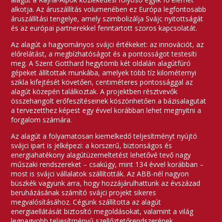
alkotja. Az áruszállítás volumenében ez Európa legfontosabb
áruszállítási tengelye, amely szimbolizálja Svájc nyitottságát
és az európai partnerekkel fenntartott szoros kapcsolatát.
Az alagút a hagyományos svájci értékeket: az innovációt, az
előrelátást, a megbízhatóságot és a pontosságot testesíti
meg. A Szent Gotthard hegytömb két oldalán alagútfúró
gépeket állítottak munkába, amelyek több tíz kilométernyi
szikla kifejtését követően, centiméteres pontossággal az
alagút közepén találkoztak. A projektben résztvevők
összehangolt erőfeszítéseinek köszönhetően a bázisalagutat
a tervezetthez képest egy évvel korábban lehet megnyitni a
forgalom számára.
Az alagút a folyamatosan kiemelkedő teljesítményt nyújtó
svájci ipart is jelképezi: a korszerű, biztonságos és
energiahatékony alagútüzemeltetést lehetővé tevő nagy
műszaki rendszereket – csakúgy, mint 134 évvel korábban –
most is svájci vállalatok szállították. Az ABB-nél nagyon
büszkék vagyunk arra, hogy hozzájárulhattunk az évszázad
beruházásának számító svájci projekt sikeres
megvalósításához. Cégünk szállította az alagút
energiaellátását biztosító megoldásokat, valamint a világ
legnagyobb teljesítményű szellőztetőrendszerének