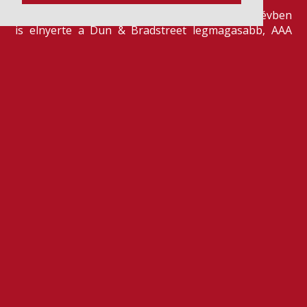
Szeretjük az ismétléseket: vállalatunk ebben az évben
is elnyerte a Dun & Bradstreet legmagasabb, AAA
pénzügyi minősítését, amire -valljuk be- igazán
büszkék vagyunk.
BŐVEBBEN