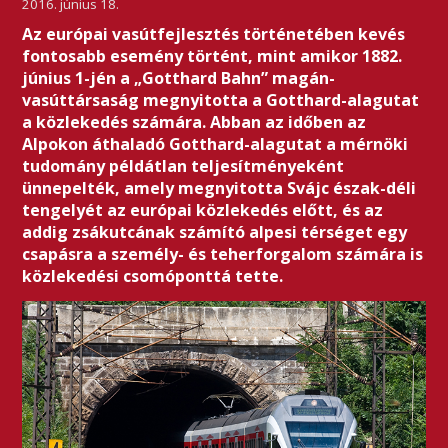
2016. június 18.
Az európai vasútfejlesztés történetében kevés
fontosabb esemény történt, mint amikor 1882.
június 1-jén a „Gotthard Bahn” magán-
vasúttársaság megnyitotta a Gotthard-alagutat
a közlekedés számára. Abban az időben az
Alpokon áthaladó Gotthard-alagutat a mérnöki
tudomány példátlan teljesítményeként
ünnepelték, amely megnyitotta Svájc észak-déli
tengelyét az európai közlekedés előtt, és az
addig zsákutcának számító alpesi térséget egy
csapásra a személy- és teherforgalom számára is
közlekedési csomóponttá tette.