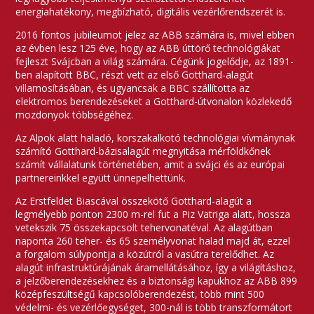
energiahatékony, megbízható, digitális vezérlőrendszerét is.
2016 fontos jubileumot jelez az ABB számára is, mivel ebben
az évben lesz 125 éve, hogy az ABB úttörő technológiákat
fejleszt Svájcban a világ számára. Cégünk jogelődje, az 1891-
ben alapított BBC, részt vett az első Gotthard-alagút
villamosításában, és ugyancsak a BBC szállította az
elektromos berendezéseket a Gotthard-útvonalon közlekedő
mozdonyok többségéhez.
Az Alpok alatt haladó, korszakalkotó technológiai vívmánynak
számító Gotthard-bázisalagút megnyitása mérföldkőnek
számít vállalatunk történetében, amit a svájci és az európai
partnereinkkel együtt ünnepelhettünk.
Az Erstfeldet Biascával összekötő Gotthard-alagút a
legmélyebb ponton 2300 m-rel fut a Piz Vatriga alatt, hossza
vetekszik 75 összekapcsolt tehervonatéval. Az alagútban
naponta 260 teher- és 65 személyvonat halad majd át, ezzel
a forgalom súlypontja a közútról a vasútra terelődhet. Az
alagút infrastruktúrájának áramellátásához, így a világításhoz,
a jelzőberendezésekhez és a biztonsági kapukhoz az ABB 899
középfeszültségű kapcsolóberendezést, több mint 500
védelmi- és vezérlőegységet, 300-nál is több transzformátort