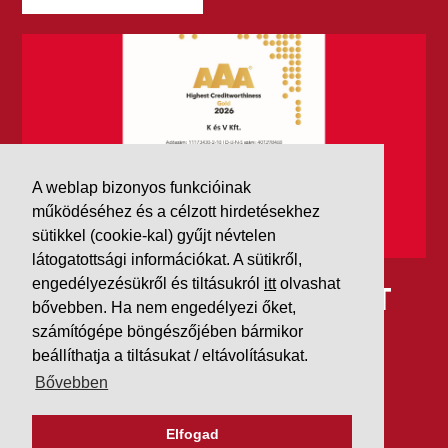
A weblap bizonyos funkcióinak
működéséhez és a célzott hirdetésekhez
sütikkel (cookie-kal) gyűjt névtelen
látogatottsági információkat. A sütikről,
engedélyezésükről és tiltásukról
itt
olvashat
IDÉN IS AAA MINŐSÍTÉST
bővebben. Ha nem engedélyezi őket,
KAPOTT A K&V A DUN &
számítógépe böngészőjében bármikor
beállíthatja a tiltásukat / eltávolításukat.
BRADSTREETTŐL
Bővebben
2026. július 21.
Elfogad