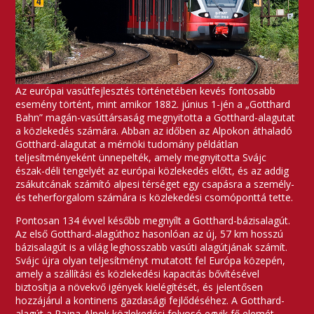
Az európai vasútfejlesztés történetében kevés fontosabb
esemény történt, mint amikor 1882. június 1-jén a „Gotthard
Bahn” magán-vasúttársaság megnyitotta a Gotthard-alagutat
a közlekedés számára. Abban az időben az Alpokon áthaladó
Gotthard-alagutat a mérnöki tudomány példátlan
teljesítményeként ünnepelték, amely megnyitotta Svájc
észak-déli tengelyét az európai közlekedés előtt, és az addig
zsákutcának számító alpesi térséget egy csapásra a személy-
és teherforgalom számára is közlekedési csomóponttá tette.
Pontosan 134 évvel később megnyílt a Gotthard-bázisalagút.
Az első Gotthard-alagúthoz hasonlóan az új, 57 km hosszú
bázisalagút is a világ leghosszabb vasúti alagútjának számít.
Svájc újra olyan teljesítményt mutatott fel Európa közepén,
amely a szállítási és közlekedési kapacitás bővítésével
biztosítja a növekvő igények kielégítését, és jelentősen
hozzájárul a kontinens gazdasági fejlődéséhez. A Gotthard-
alagút a Rajna-Alpok közlekedési folyosó egyik fő elemét