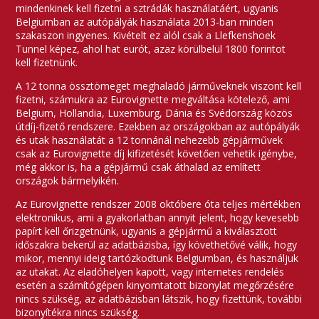
mindenkinek kell fizetni a sztrádák használatáért, ugyanis
Belgiumban az autópályák használata 2013-ban minden
szakaszon ingyenes. Kivételt ez alól csak a Llefkenshoek
Tunnel képez, ahol hat eurót, azaz körülbelül 1800 forintot
kell fizetnünk.
A 12 tonna össztömeget meghaladó járműveknek viszont kell
fizetni, számukra az Eurovignette megváltása kötelező, ami
Belgium, Hollandia, Luxemburg, Dánia és Svédország közös
útdíj-fizető rendszere. Ezekben az országokban az autópályák
és utak használatát a 12 tonnánál nehezebb gépjárművek
csak az Eurovignette díj kifizetését követően vehetik igénybe,
még akkor is, ha a gépjármű csak áthalad az említett
országok bármelyikén.
Az Eurovignette rendszer 2008 októbere óta teljes mértékben
elektronikus, ami a gyakorlatban annyit jelent, hogy kevesebb
papírt kell őrizgetnünk, ugyanis a gépjármű a kiválasztott
időszakra bekerül az adatbázisba, így követhetővé válik, hogy
mikor, mennyi ideig tartózkodtunk Belgiumban, és használjuk
az utakat. Az eladóhelyen kapott, vagy internetes rendelés
esetén a számítógépen kinyomtatott bizonylat megőrzésére
nincs szükség, az adatbázisban látszik, hogy fizettünk, további
bizonyítékra nincs szükség.