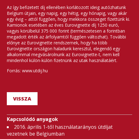
Az így befizetett díj ellenében korlátozott ideig autózhatunk
Belgium útjain, egy napig, egy hétig, egy hónapig, vagy akár
egy évig – attól függően, hogy mekkora összeget fizettünk ki.
Kamionok esetében az éves Eurovignette díj 1250 euró,
vagyis körülbelül 375 000 forint (természetesen a forintban
megadott érték az árfolyamtól függően változhat). További
előnye az Eurovignette rendszernek, hogy ha több
Eurovignette országon haladunk keresztül, elegendő egy
alkalommal megvásárolnunk az Eurovignette-t, nem kell
mindenhol külön-külön fizetnünk az utak használatáért.
Forrás: www.utdij.hu
VISSZA
Kapcsolódó anyagok
2016. április 1-től használatarányos útdíjat
vezetnek be Belgiumban