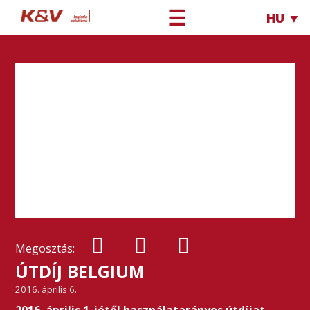
☰
HU ▼
Megosztás:
ÚTDÍJ BELGIUM
2016. április 6.