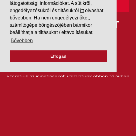
látogatottsági információkat. A sütikről,
engedélyezésükről és tiltásukról
itt
olvashat
bővebben. Ha nem engedélyezi őket,
IDÉN IS AAA MINŐSÍTÉST
számítógépe böngészőjében bármikor
beállíthatja a tiltásukat / eltávolításukat.
KAPOTT A K&V A DUN &
Bővebben
BRADSTREETTŐL
Elfogad
2026. július 21.
Szeretjük az ismétléseket: vállalatunk ebben az évben
is elnyerte a Dun & Bradstreet legmagasabb, AAA
pénzügyi minősítését, amire -valljuk be- igazán
büszkék vagyunk.
BŐVEBBEN