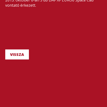
2015. október 6-án 5 db DAF XF EURO6 Space Cab
vontató érkezett.
VISSZA