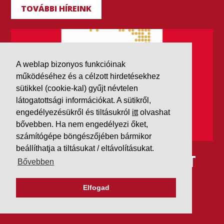
TOVÁBBI HÍREINK
A weblap bizonyos funkcióinak
működéséhez és a célzott hirdetésekhez
sütikkel (cookie-kal) gyűjt névtelen
látogatottsági információkat. A sütikről,
engedélyezésükről és tiltásukról
itt
olvashat
bővebben. Ha nem engedélyezi őket,
számítógépe böngészőjében bármikor
beállíthatja a tiltásukat / eltávolításukat.
IDÉN IS AAA MINŐSÍTÉST
Bővebben
KAPOTT A K&V A DUN &
Elfogad
BRADSTREETTŐL