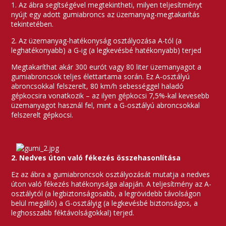
1. Az ábra segítségével megtekintheti, milyen teljesítményt
nyújt egy adott gumiabroncs az üzemanyag-megtakarítás
tekintetében.
2. Az üzemanyag-hatékonyság osztályozása A-tól (a
leghatékonyabb) a G-ig (a legkevésbé hatékonyabb) terjed
Megtakaríthat akár 300 eurót vagy 80 liter üzemanyagot a
gumiabroncsok teljes élettartama során. Ez A-osztályú
abroncsokkal felszerelt, 80 km/h sebességgel haladó
gépkocsira vonatkozik – az ilyen gépkocsi 7,5%-kal kevesebb
üzemanyagot használ fel, mint a G-osztályú abroncsokkal
felszerelt gépkocsi.
2. Nedves úton való fékezés összehasonlítása
Ez az ábra a gumiabroncsok osztályozását mutatja a nedves
úton való fékezés hatékonysága alapján. A teljesítmény az A-
osztálytól (a legbiztonságosabb, a legrövidebb távolságon
belül megálló) a G-osztályig (a legkevésbé biztonságos, a
leghosszabb féktávolságokkal) terjed.