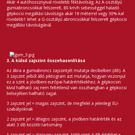
Akár 4 autóhossznyival rövidebb féktávolság. Az A-osztályú
gumiabroncsokkal felszerelt, 80 km/h sebességgel haladó
gépkocsi megállási távolsága akár 18 méterrel vagy 30%-kal
rövidebb1 lehet a G-osztályú abroncsokkal felszerelt gépkocsi
megállási távolságánál.
3. A külső zajszint összehasonlítása
Az ábra a gumiabroncs zajszintjét mutatja decibelben (dB). A
3 zajszint jelből álló piktogram azt mutatja, hogyan viszonyul
ez a szint a jövőbeni európai határértékekhez. A gépkocsin
kívül hallható zaj nem feltétlenül van összhangban a gépkocsi
belsejében hallható zajjal.
3 zajszint jel = magas zajszint, de megfelel a jelenlegi EU-
szabályoknak
2 zajszint jel = átlagos zajszint, a jövőbeni határérték és az
alatt 3 dB közötti tartomány
1 zajszint jel = alacsony zajszint, több mint 3 dB értékkel a