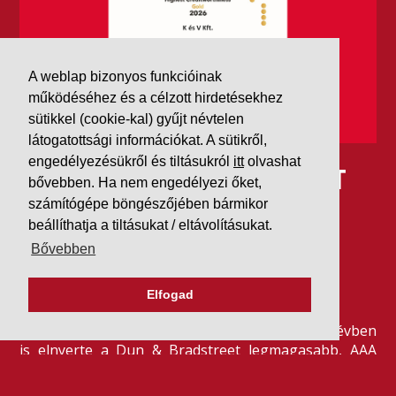
A weblap bizonyos funkcióinak
működéséhez és a célzott hirdetésekhez
sütikkel (cookie-kal) gyűjt névtelen
látogatottsági információkat. A sütikről,
engedélyezésükről és tiltásukról
itt
olvashat
IDÉN IS AAA MINŐSÍTÉST
bővebben. Ha nem engedélyezi őket,
számítógépe böngészőjében bármikor
KAPOTT A K&V A DUN &
beállíthatja a tiltásukat / eltávolításukat.
BRADSTREETTŐL
Bővebben
Elfogad
2026. július 21.
Szeretjük az ismétléseket: vállalatunk ebben az évben
is elnyerte a Dun & Bradstreet legmagasabb, AAA
pénzügyi minősítését, amire -valljuk be- igazán
büszkék vagyunk.