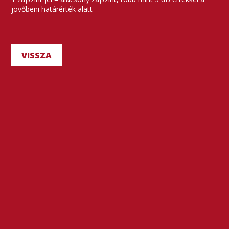
jövőbeni határérték alatt
VISSZA