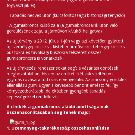
fogyasztják el)
- Tapadás nedves úton (kulcsfontosságú biztonsági tényező)
- A gumiabroncs külső zaja (a gumiabroncsaink úton való
gördülésének zaja, a járművön kívülről hallgatva)
Az új törvény a 2012. július 1-jén vagy azt követően gyártott
új személygépkocsikra, kisteherjárművekre, tehergépkocsikra,
buszokra és távolsági buszokra felszerelt összes
gumiabroncsra is vonatkozik.
Az új címkézési rendszer sokat segít a vásárlási döntések
meghozatalában, hiszen az említett két kulcs kritérium
egymás rovására tud csak érvényesülni. Az alacsony gördülési
ellenállású gumi ugyanis kevesebb benzint emészt fel, így
környezetbarátabb, de eközben gyengébb tapadási
képességekkel rendelkezik.
A címkék a gumiabroncs alábbi adottságainak
összehasonlításában segítenek majd:
1. Üzemanyag-takarékosság összehasonlítása