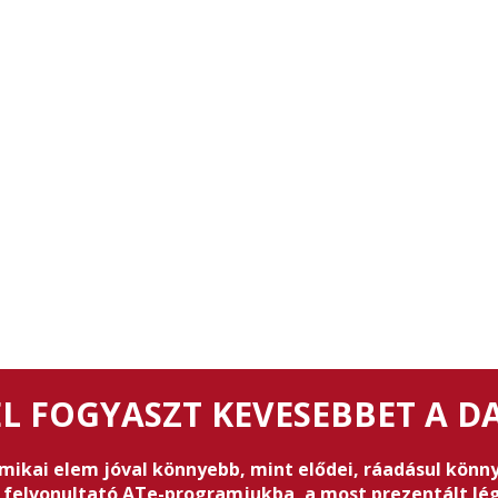
L FOGYASZT KEVESEBBET A D
amikai elem jóval könnyebb, mint elődei, ráadásul könny
felvonultató ATe-programjukba, a most prezentált légt