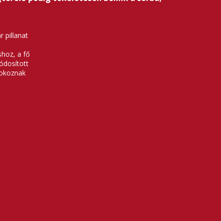
 pillanat
hoz, a fő
ódosított
 okoznak