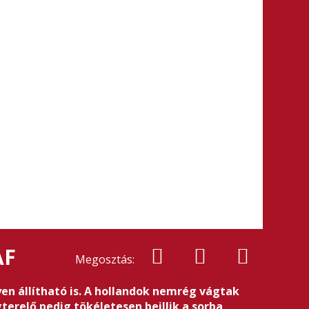
AF
Megosztás:
en állítható is. A hollandok nemrég vágtak
erelő pedig tökéletesen beillik a sorba,