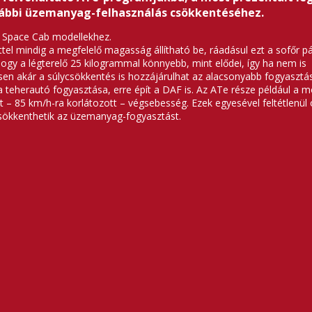
vábbi üzemanyag-felhasználás csökkentéséhez.
5 Space Cab modellekhez.
ttel mindig a megfelelő magasság állítható be, ráadásul ezt a sofőr pár
 hogy a légterelő 25 kilogrammal könnyebb, mint elődei, így ha nem is
n akár a súlycsökkentés is hozzájárulhat az alacsonyabb fogyasztás
a teherautó fogyasztása, erre épít a DAF is. Az ATe része például a m
tt – 85 km/h-ra korlátozott – végsebesség. Ezek egyesével feltétlenül
csökkenthetik az üzemanyag-fogyasztást.