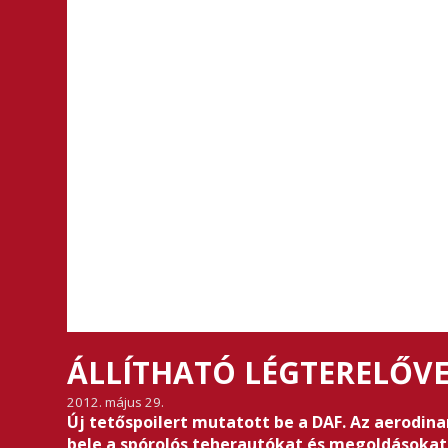
ÁLLÍTHATÓ LÉGTERELŐVE
2012. május 29.
Új tetőspoilert mutatott be a DAF. Az aerodin
bele a spórolós teherautókat és megoldásokat 