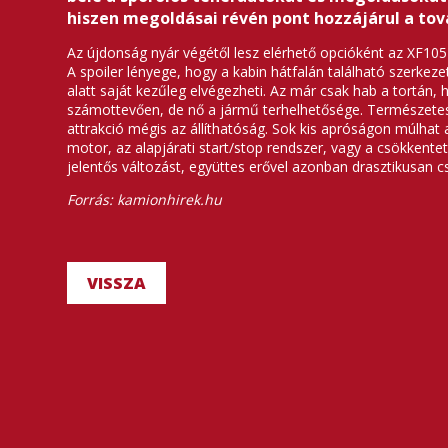
hiszen megoldásai révén pont hozzájárul a to
Az újdonság nyár végétől lesz elérhető opcióként az XF10
A spoiler lényege, hogy a kabin hátfalán található szerkeze
alatt saját kezűleg elvégezheti. Az már csak hab a tortán,
számottevően, de nő a jármű terhelhetősége. Természetese
attrakció mégis az állíthatóság. Sok kis apróságon múlhat 
motor, az alapjárati start/stop rendszer, vagy a csökkente
jelentős változást, együttes erővel azonban drasztikusan 
Forrás: kamionhirek.hu
VISSZA