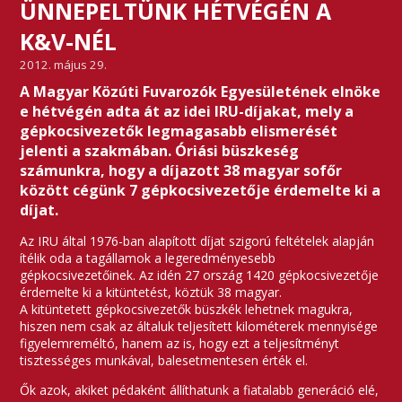
ÜNNEPELTÜNK HÉTVÉGÉN A
K&V-NÉL
2012. május 29.
A Magyar Közúti Fuvarozók Egyesületének elnöke
e hétvégén adta át az idei IRU-díjakat, mely a
gépkocsivezetők legmagasabb elismerését
jelenti a szakmában. Óriási büszkeség
számunkra, hogy a díjazott 38 magyar sofőr
között cégünk 7 gépkocsivezetője érdemelte ki a
díjat.
Az IRU által 1976-ban alapított díjat szigorú feltételek alapján
ítélik oda a tagállamok a legeredményesebb
gépkocsivezetőinek. Az idén 27 ország 1420 gépkocsivezetője
érdemelte ki a kitüntetést, köztük 38 magyar.
A kitüntetett gépkocsivezetők büszkék lehetnek magukra,
hiszen nem csak az általuk teljesített kilométerek mennyisége
figyelemreméltó, hanem az is, hogy ezt a teljesítményt
tisztességes munkával, balesetmentesen érték el.
Ők azok, akiket pédaként állíthatunk a fiatalabb generáció elé,