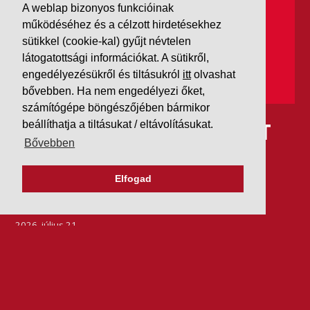
A weblap bizonyos funkcióinak
működéséhez és a célzott hirdetésekhez
sütikkel (cookie-kal) gyűjt névtelen
látogatottsági információkat. A sütikről,
engedélyezésükről és tiltásukról
itt
olvashat
bővebben. Ha nem engedélyezi őket,
számítógépe böngészőjében bármikor
IDÉN IS AAA MINŐSÍTÉST
beállíthatja a tiltásukat / eltávolításukat.
Bővebben
KAPOTT A K&V A DUN &
Elfogad
BRADSTREETTŐL
2026. július 21.
Szeretjük az ismétléseket: vállalatunk ebben az évben
is elnyerte a Dun & Bradstreet legmagasabb, AAA
pénzügyi minősítését, amire -valljuk be- igazán
büszkék vagyunk.