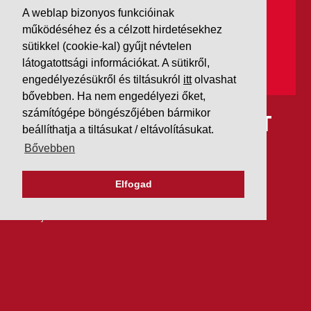
A weblap bizonyos funkcióinak
működéséhez és a célzott hirdetésekhez
sütikkel (cookie-kal) gyűjt névtelen
látogatottsági információkat. A sütikről,
engedélyezésükről és tiltásukról
itt
olvashat
bővebben. Ha nem engedélyezi őket,
számítógépe böngészőjében bármikor
IDÉN IS AAA MINŐSÍTÉST
beállíthatja a tiltásukat / eltávolításukat.
KAPOTT A K&V A DUN &
Bővebben
BRADSTREETTŐL
Elfogad
2026. július 21.
Szeretjük az ismétléseket: vállalatunk ebben az évben
is elnyerte a Dun & Bradstreet legmagasabb, AAA
pénzügyi minősítését, amire -valljuk be- igazán
büszkék vagyunk.