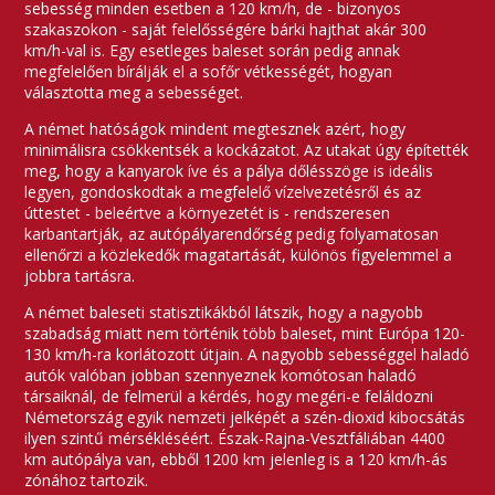
sebesség minden esetben a 120 km/h, de - bizonyos
szakaszokon - saját felelősségére bárki hajthat akár 300
km/h-val is. Egy esetleges baleset során pedig annak
megfelelően bírálják el a sofőr vétkességét, hogyan
választotta meg a sebességet.
A német hatóságok mindent megtesznek azért, hogy
minimálisra csökkentsék a kockázatot. Az utakat úgy építették
meg, hogy a kanyarok íve és a pálya dőlésszöge is ideális
legyen, gondoskodtak a megfelelő vízelvezetésről és az
úttestet - beleértve a környezetét is - rendszeresen
karbantartják, az autópályarendőrség pedig folyamatosan
ellenőrzi a közlekedők magatartását, különös figyelemmel a
jobbra tartásra.
A német baleseti statisztikákból látszik, hogy a nagyobb
szabadság miatt nem történik több baleset, mint Európa 120-
130 km/h-ra korlátozott útjain. A nagyobb sebességgel haladó
autók valóban jobban szennyeznek komótosan haladó
társaiknál, de felmerül a kérdés, hogy megéri-e feláldozni
Németország egyik nemzeti jelképét a szén-dioxid kibocsátás
ilyen szintű mérsékléséért. Észak-Rajna-Vesztfáliában 4400
km autópálya van, ebből 1200 km jelenleg is a 120 km/h-ás
zónához tartozik.