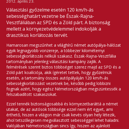
2012. április 23.
Választási győzelme esetén 120 km/h-ás
sebességhatárt vezetne be Észak-Rajna-
Vesztfáliában az SPD és a Zöld párt. A biztonság
mellett a környezetvédelemmel indokolják a
drasztikus korlátozás tervét.
Hamarosan megszűnhet a világhírű német autópálya-hálózat
egyik legnagyobb vonzereje, a többezer kilométernyi
sebességkorlátozás nélküli szakasz. Észak-Rajna-Vesztfália
tartományban jelenleg választási kampány zajlik. A
felmérések szerint biztos többséget szerez majd az SPD és a
Zöld párt koalíciója, akik ígéretet tettek, hogy győzelmük
esetén, a tartomány összes autópályáján 120 km/h-ás
sebességkorlátozást vezetnek be, később pedig lobbizni
fognak azért, hogy egész Németországban megszüntessék a
felszabadított szakaszokat.
Ezzel tennék biztonságosabbá és környezetbaráttá a német
utakat, de az autósok többsége ezzel nem ért egyet, ami
érthető, hiszen a világon már csak kevés olyan hely létezik,
ahol tetszőlegesen megválasztott sebességgel lehet haladni.
Valójában Németországban sincs így, hiszen az ajánlott