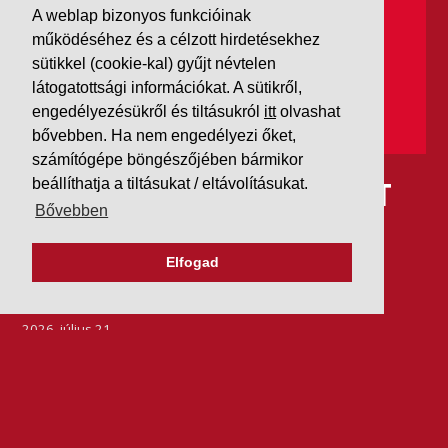
A weblap bizonyos funkcióinak
működéséhez és a célzott hirdetésekhez
sütikkel (cookie-kal) gyűjt névtelen
látogatottsági információkat. A sütikről,
engedélyezésükről és tiltásukról
itt
olvashat
bővebben. Ha nem engedélyezi őket,
számítógépe böngészőjében bármikor
IDÉN IS AAA MINŐSÍTÉST
beállíthatja a tiltásukat / eltávolításukat.
Bővebben
KAPOTT A K&V A DUN &
Elfogad
BRADSTREETTŐL
2026. július 21.
Szeretjük az ismétléseket: vállalatunk ebben az évben
is elnyerte a Dun & Bradstreet legmagasabb, AAA
pénzügyi minősítését, amire -valljuk be- igazán
büszkék vagyunk.