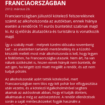
FRANCIAORSZÁGBAN
2012. március 26.
Franciaországban júliustól kötelező felszerelésnek
számít az alkoholszonda az autókban, ennek hiánya
esetén a rendőrök 11 eurós büntetést szabnak majd
ki. Az új előírás átutazókra és turistákra is vonatkozik
majd.
Így a szabály miatt - melynek türelmi időszaka novemberig
tart - az utastérben tartandó mentőmellény és a tűzoltó-
készülék mellett most már alkoholszonda is kell, hogy legyen
a fedélzeten, ha Franciaországba utazunk. Nem árt, ha van
nálunk izzókészlet is, hiszen ennek hiányát nem büntetik, de
azt igen, ha kiégett izzó miatt megállít a rendőr, és azt nem
tudjuk pótolni.
Az alkoholszondát azért tették kötelezővé, mert
Franciaországban nem tilos egy-két pohár bor elfogyasztása
után vezetni, és a kötelező légalkoholmérővel segíteni
akarnak az autósoknak abban, hogy el tudják dönteni,
alkalmasak-e még az autóvezetésre. A rendőri ellenőrzések
során a saját mérőeszközeiket fogják használni a