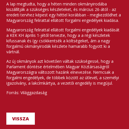
A lap megtudta, hogy a héten minden okmányirodába
kiszállítják a szükséges készleteket, és március 26-ától - az
eredeti tervhez képest egy héttel korábban - megkezdődhet a
Magyarország felirattal ellátott forgalmi engedélyek kiadása.
Magyarország felirattal ellátott forgalmi engedélyek kiadását
a KEK KH április 1-jétől tervezte, hogy a a régi készletek
kifussanak és így csökkentsék a költségeket, ám a nagy
forgalmú okmányirodák készlete hamarabb fogyott ki a
vártnál.
Az új okmányok azt követően váltak szükségessé, hogy a
Parlament döntése értelmében Magyar Köztársaságról
Magyarországra változott hazánk elnevezése. Nemcsak a
forgalmi engedélyek, de többek között az útlevél, a személyi
igazolvány, a lakcímkártya, a vezetői engedély is megújul.
Forrás: Világgazdaság
VISSZA