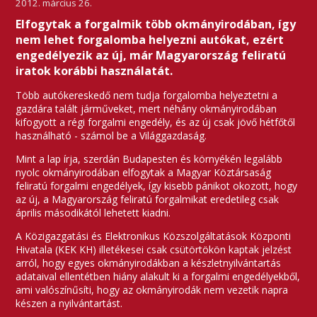
2012. március 26.
Elfogytak a forgalmik több okmányirodában, így
nem lehet forgalomba helyezni autókat, ezért
engedélyezik az új, már Magyarország feliratú
iratok korábbi használatát.
Több autókereskedő nem tudja forgalomba helyeztetni a
gazdára talált járműveket, mert néhány okmányirodában
kifogyott a régi forgalmi engedély, és az új csak jövő hétfőtől
használható - számol be a Világgazdaság.
Mint a lap írja, szerdán Budapesten és környékén legalább
nyolc okmányirodában elfogytak a Magyar Köztársaság
feliratú forgalmi engedélyek, így kisebb pánikot okozott, hogy
az új, a Magyarország feliratú forgalmikat eredetileg csak
április másodikától lehetett kiadni.
A Közigazgatási és Elektronikus Közszolgáltatások Központi
Hivatala (KEK KH) illetékesei csak csütörtökön kaptak jelzést
arról, hogy egyes okmányirodákban a készletnyilvántartás
adataival ellentétben hiány alakult ki a forgalmi engedélyekből,
ami valószínűsíti, hogy az okmányirodák nem vezetik napra
készen a nyilvántartást.