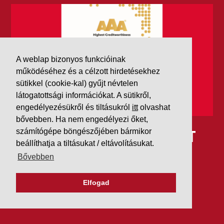
A weblap bizonyos funkcióinak
működéséhez és a célzott hirdetésekhez
sütikkel (cookie-kal) gyűjt névtelen
látogatottsági információkat. A sütikről,
engedélyezésükről és tiltásukról
itt
olvashat
bővebben. Ha nem engedélyezi őket,
IDÉN IS AAA MINŐSÍTÉST
számítógépe böngészőjében bármikor
beállíthatja a tiltásukat / eltávolításukat.
KAPOTT A K&V A DUN &
Bővebben
BRADSTREETTŐL
Elfogad
2026. július 21.
Szeretjük az ismétléseket: vállalatunk ebben az évben