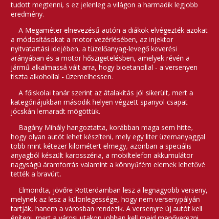
tudott megtenni, s ez jelenleg a világon a harmadik legjobb
eredmény.
A Megaméter elnevezésű autón a diákok elvégezték azokat
a módosításokat a motor vezérlésében, az injektor
nyitvatartási idejében, a tüzelőanyag-levegő keverési
arányában és a motor hőszigetelésben, amelyek révén a
jármű alkalmassá vált arra, hogy bioetanollal - a versenyen
tiszta alkohollal - üzemelhessen.
A főiskolai tanár szerint az átalakítás jól sikerült, mert a
kategóriájukban második helyen végzett spanyol csapat
jócskán lemaradt mögöttük.
Bagány Mihály hangoztatta, korábban maga sem hitte,
hogy olyan autót lehet készíteni, mely egy liter üzemanyaggal
több mint kétezer kilométert elmegy, azonban a speciális
anyagból készült karosszéria, a mobiltelefon akkumulátor
nagyságú áramforrás valamint a könnyűfém elemek lehetővé
tették a bravúrt.
Elmondta, jövőre Rotterdamban lesz a legnagyobb verseny,
melynek az lesz a különlegessége, hogy nem versenypályán
tartják, hanem a városban rendezik. A versenyre új autót kell
építeni, mert a városi utakon jobban kell majd manőverezni,