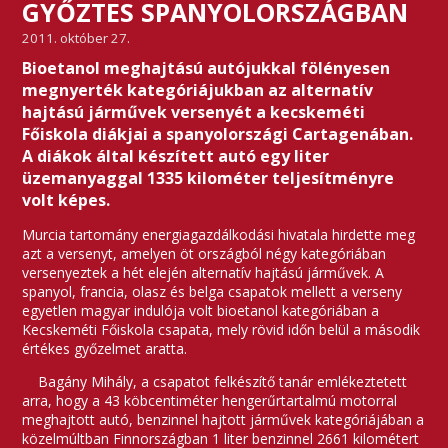
GYŐZTES SPANYOLORSZÁGBAN
2011. október 27.
Bioetanol meghajtású autójukkal fölényesen
megnyerték kategóriájukban az alternatív
hajtású járművek versenyét a kecskeméti
Főiskola diákjai a spanyolországi Cartagenában.
A diákok által készített autó egy liter
üzemanyaggal 1335 kilométer teljesítményre
volt képes.
Murcia tartomány energiagazdálkodási hivatala hirdette meg
azt a versenyt, amelyen öt országból négy kategóriában
versenyeztek a hét elején alternatív hajtású járművek. A
spanyol, francia, olasz és belga csapatok mellett a verseny
egyetlen magyar indulója volt bioetanol kategóriában a
Kecskeméti Főiskola csapata, mely rövid időn belül a második
értékes győzelmet aratta.
Bagány Mihály, a csapatot felkészítő tanár emlékeztetett
arra, hogy a 43 köbcentiméter hengerűrtartalmú motorral
meghajtott autó, benzinnel hajtott járművek kategóriájában a
közelmúltban Finnországban 1 liter benzinnel 2661 kilométert