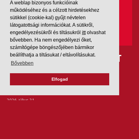
A weblap bizonyos funkcióinak
működéséhez és a célzott hirdetésekhez
sütikkel (cookie-kal) gyűjt névtelen
látogatottsági információkat. A sütikről,
engedélyezésükről és tiltásukról
itt
olvashat
bővebben. Ha nem engedélyezi őket,
számítógépe böngészőjében bármikor
IDÉN IS AAA MINŐSÍTÉST
beállíthatja a tiltásukat / eltávolításukat.
Bővebben
KAPOTT A K&V A DUN &
Elfogad
BRADSTREETTŐL
2026. július 21.
Szeretjük az ismétléseket: vállalatunk ebben az évben
is elnyerte a Dun & Bradstreet legmagasabb, AAA
pénzügyi minősítését, amire -valljuk be- igazán
büszkék vagyunk.