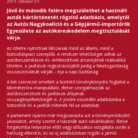
2011. október 27.
Jövő év második felére megszülethet a használt
autók kártörténetét rögzítő adatbázis, amelytől
az Autós Nagykoalíció és a Gépjármű-importőrök
Egyesülete az autókereskedelem megtisztulását
várja.
Az ötletre nyitottnak látszanak mind az állami, mind a
biztosításpiaci szereplők. A rendszer lehetőséget adhat az
autóbeszámítások és -értékesítések árszintjének reálisabbá
tételére, a javítások regisztrációjától pedig a feketegazdaság
visszaszorulását várják – írja a napi Gazdaság.
A két szervezet emellett a büntető törvénykönyvbe foglalná a
kilométeróra-manipulálást, illetve szorgalmazzák az
autóbeszerzések és javítások áfájának
visszaigényelhetőségét is. A jövőre összeálló adatbázisba a
biztosítók és a javítók töltenék fel az adatokat.
A parlament nyáron már megszavazta azt a törvénymódosító
javaslatot, amely szerint a használt autó vásárlásakor, illetve
forgalomba helyezése előtt vagy időszakos vizsgálata során a
hatóság ellenőrzi, és az új adatbázisban rögzíti a jármű