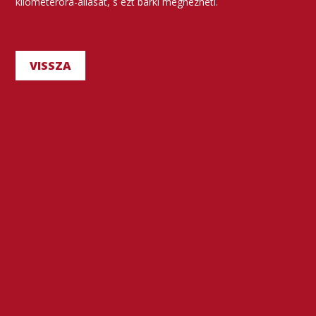
kilométeróra-állását, s ezt bárki megnézheti.
VISSZA