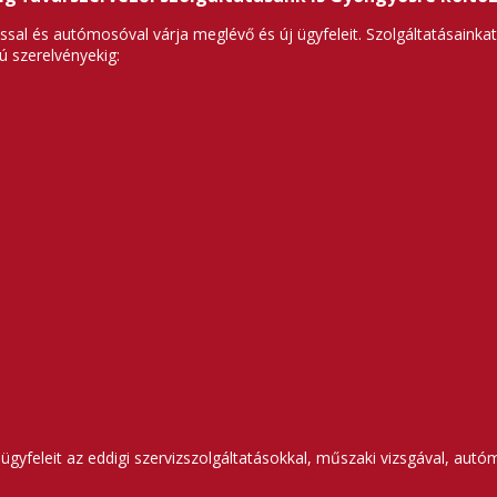
sal és autómosóval várja meglévő és új ügyfeleit. Szolgáltatásainka
 szerelvényekig:
 ügyfeleit az eddigi szervizszolgáltatásokkal, műszaki vizsgával, au