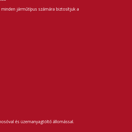
t minden járműtípus számára biztosítjuk a
tómosóval és üzemanyagtöltő állomással.