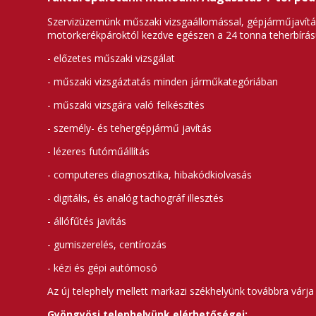
Szervizüzemünk műszaki vizsgaállomással, gépjárműjavítás
motorkerékpároktól kezdve egészen a 24 tonna teherbírású
- előzetes műszaki vizsgálat
- műszaki vizsgáztatás minden járműkategóriában
- műszaki vizsgára való felkészítés
- személy- és tehergépjármű javítás
- lézeres futóműállítás
- computeres diagnosztika, hibakódkiolvasás
- digitális, és analóg tachográf illesztés
- állófűtés javítás
- gumiszerelés, centírozás
- kézi és gépi autómosó
Az új telephely mellett markazi székhelyünk továbbra várja
Gyöngyösi telephelyünk elérhetőségei: