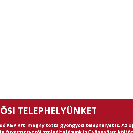
ÖSI TELEPHELYÜNKET
ödő K&V Kft. megnyitotta gyöngyösi telephelyét is. Az 
g fuvarszervezői szolgáltatásunk is Gyöngyösre költöz