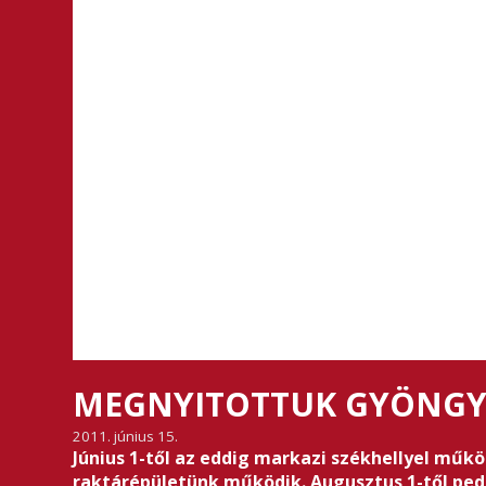
MEGNYITOTTUK GYÖNGY
2011. június 15.
Június 1-től az eddig markazi székhellyel műk
raktárépületünk működik. Augusztus 1-től pedi