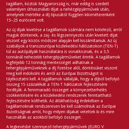
tagállam, köztük Magyarország is, már eddig is szedett
valamilyen úthasználati díjat a nehézgépjárművek után,
amelynek mértéke a díj típusától függően kilométerenként
15–25 eurócent volt.
Az új díjak kivetése a tagállamok számára nem kötelező, arról
maguk döntenek, a zaj- és légszennyezés után kivetett díjat
viszont egy közös módszer alapján kell kiszámítaniuk. Az új
szabályok a transzeurópai közlekedési hálózatokon (TEN‑T)
túl az autópályák használatára is vonatkoznak, és a 3,5
tonnánál nehezebb tehergépjárműveket érintik. A tagállamok
legfeljebb 12 tonnáig mentességet adhatnak a
tehergépjárműveknek a díj fizetése alól, döntésüket viszont
meg kell indokolni és arról az Európai Bizottságot is
tájékoztatni kell. A tagállamok vállalják, hogy a díjból befolyó
összeg 15 százalékát a TEN‑T hálózatok fejlesztésére
fordítják. A fennmaradó összeget a környezetterhelés
csökkentésére és a közlekedési rendszerek fenntartható
fejlesztésére költhetik. Az átláthatóság érdekében a
tagállamoknak rendszeresen be kell számolniuk az Európai
Bizottságnak arról, hogy milyen díjakat vetettek ki és mire
használták az azokból befolyó összeget.
A legkevésbé szennyező tehergépjárművek (EURO V