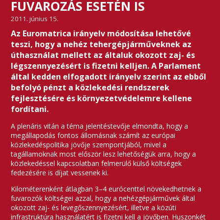
FUVAROZÁS ESETÉN IS
2011. június 15.
Az Euromatrica irányelv módosítása lehetővé
teszi, hogy a nehéz tehergépjárműveknek az
úthasználat mellett az általuk okozott zaj- és
légszennyezésért is fizetni kelljen. A Parlament
által kedden elfogadott irányelv szerint az ebből
befolyó pénzt a közlekedési rendszerek
fejlesztésére és környezetvédelemre kellene
fordítani.
A plenáris vitán a téma jelentéstevője elmondta, hogy a
megállapodás fontos állomásnak számít az európai
közlekedéspolitika jövője szempontjából, mivel a
tagállamoknak most először lesz lehetőségük arra, hogy a
közlekedéssel kapcsolatban felmerülő külső költségek
fedezésére is díjat vessenek ki.
Kilométerenként átlagban 3–4 eurócenttel növekedhetnek a
fuvarozók költségei azzal, hogy a nehézgépjárművek által
okozott zaj- és levegőszennyezésért, illetve a közúti
infrastruktúra használatért is fizetni kell a jövőben. Huszonkét