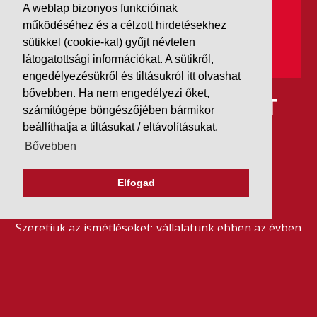
A weblap bizonyos funkcióinak
működéséhez és a célzott hirdetésekhez
sütikkel (cookie-kal) gyűjt névtelen
látogatottsági információkat. A sütikről,
engedélyezésükről és tiltásukról
itt
olvashat
bővebben. Ha nem engedélyezi őket,
IDÉN IS AAA MINŐSÍTÉST
számítógépe böngészőjében bármikor
KAPOTT A K&V A DUN &
beállíthatja a tiltásukat / eltávolításukat.
Bővebben
BRADSTREETTŐL
Elfogad
2026. július 21.
Szeretjük az ismétléseket: vállalatunk ebben az évben
is elnyerte a Dun & Bradstreet legmagasabb, AAA
pénzügyi minősítését, amire -valljuk be- igazán
büszkék vagyunk.
BŐVEBBEN