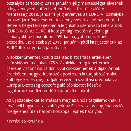
osztályba tartozók) 2014. január 1-jéig mentességet élveznek
a légszennyezés után fizetendő díjak fizetése alól. A
mentesség 2018. január 1-jéig érvényes az EURO VI osztályba
tartozó járművek esetén. A szennyezés által jobban érintett,
illetve a hegyi térségekben a leginkább szennyező teherautók
(EURO 0-tól az EURO II kategóriáig) esetén a jelenlegi
szabályokhoz hasonlóan 25%-kal nagyobb díjat lehet
beszedni. Ezt a szabályt 2015. január 1-jétől kiterjeszthetik az
EURO III kategóriájú járművekre is.
A zökkenőmentes közúti szállítás biztosítása érdekében
csúcsidőben a díjakat 175 százalékkal meg lehet emelni,
cserébe viszont csúcsidőn kívül csökkennének a díjak. Annak
érdekében, hogy a fuvarozók pontosan ki tudják számolni
költségeiket és meg tudják tervezni a szállítási útvonalat, az
Európai Bizottság összefoglaló táblázatot készít a
tagállamokban fizetendő különböző díjakról.
Az új szabályokat formálisan még az uniós tagállamoknak is
jóvá kell hagyniuk, a szabályok az EU Hivatalos Lapjában való
megjelenés után három hónappal lépnek hatályba.
Forrás: euvonal.hu