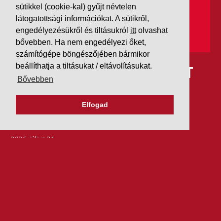
sütikkel (cookie-kal) gyűjt névtelen
látogatottsági információkat. A sütikről,
engedélyezésükről és tiltásukról
itt
olvashat
bővebben. Ha nem engedélyezi őket,
számítógépe böngészőjében bármikor
beállíthatja a tiltásukat / eltávolításukat.
IDÉN IS AAA MINŐSÍTÉST
Bővebben
KAPOTT A K&V A DUN &
Elfogad
BRADSTREETTŐL
2026. július 21.
Szeretjük az ismétléseket: vállalatunk ebben az évben
is elnyerte a Dun & Bradstreet legmagasabb, AAA
pénzügyi minősítését, amire -valljuk be- igazán
büszkék vagyunk.
BŐVEBBEN