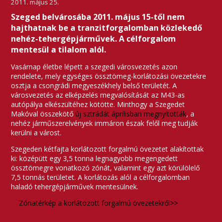
2011. május 25.
Szeged belvárosába 2011. május 15-től nem
hajthatnak be a tranzitforgalomban közlekedő
nehéz-tehergépjárművek. A célforgalom
mentesül a tilalom alól.
Vasárnap életbe lépett a szegedi városvezetés azon
rendelete, mely egységes össztömeg-korlátozási övezetekre
osztja a csongrádi megyeszékhely belső területét. A
városvezetés az elképzelés megvalósítását az M43-as
autópálya elkészültéhez kötötte. Minthogy a Szegedet
Makóval összekötő
új sztrádát áprilisban megnyitották
, a
nehéz járműszerelvények immáron észak felől meg tudják
kerülni a várost.
Szegeden kétfajta korlátozott forgalmú övezetet alakítottak
ki: középütt egy 3,5 tonna legnagyobb megengedett
össztömegre vonatkozó zónát, valamint egy azt körülölelő
7,5 tonnás területet. A korlátozás alól a célforgalomban
haladó tehergépjárművek mentesülnek.
Zónatérkép a korlátozott forgalmú övezetekről>>