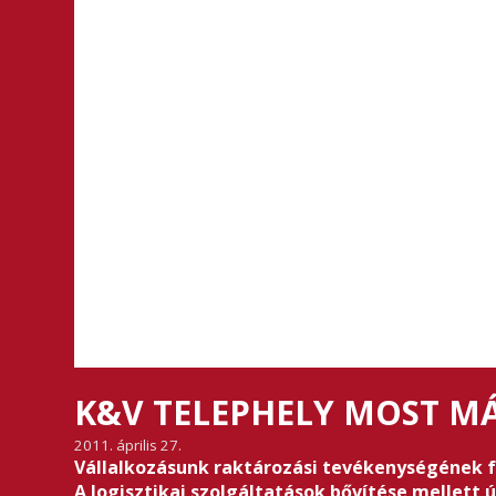
K&V TELEPHELY MOST M
2011. április 27.
Vállalkozásunk raktározási tevékenységének f
A logisztikai szolgáltatások bővítése mellett 