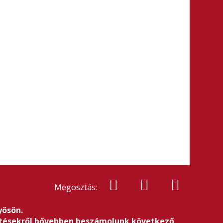
Megosztás:
yösön.
lesztésekről bővebben beszámolunk következő