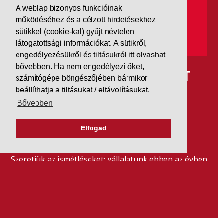
A weblap bizonyos funkcióinak
működéséhez és a célzott hirdetésekhez
sütikkel (cookie-kal) gyűjt névtelen
látogatottsági információkat. A sütikről,
engedélyezésükről és tiltásukról
itt
olvashat
bővebben. Ha nem engedélyezi őket,
IDÉN IS AAA MINŐSÍTÉST
számítógépe böngészőjében bármikor
KAPOTT A K&V A DUN &
beállíthatja a tiltásukat / eltávolításukat.
Bővebben
BRADSTREETTŐL
Elfogad
2026. július 21.
Szeretjük az ismétléseket: vállalatunk ebben az évben
is elnyerte a Dun & Bradstreet legmagasabb, AAA
pénzügyi minősítését, amire -valljuk be- igazán
büszkék vagyunk.
BŐVEBBEN