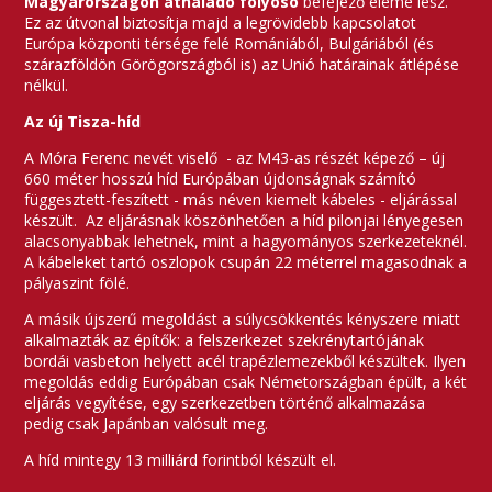
Magyarországon áthaladó folyosó
befejező eleme lesz.
Ez az útvonal biztosítja majd a legrövidebb kapcsolatot
Európa központi térsége felé Romániából, Bulgáriából (és
szárazföldön Görögországból is) az Unió határainak átlépése
nélkül.
Az új Tisza-híd
A Móra Ferenc nevét viselő - az M43-as részét képező – új
660 méter hosszú híd Európában újdonságnak számító
függesztett-feszített - más néven kiemelt kábeles - eljárással
készült. Az eljárásnak köszönhetően a híd pilonjai lényegesen
alacsonyabbak lehetnek, mint a hagyományos szerkezeteknél.
A kábeleket tartó oszlopok csupán 22 méterrel magasodnak a
pályaszint fölé.
A másik újszerű megoldást a súlycsökkentés kényszere miatt
alkalmazták az építők: a felszerkezet szekrénytartójának
bordái vasbeton helyett acél trapézlemezekből készültek. Ilyen
megoldás eddig Európában csak Németországban épült, a két
eljárás vegyítése, egy szerkezetben történő alkalmazása
pedig csak Japánban valósult meg.
A híd mintegy 13 milliárd forintból készült el.