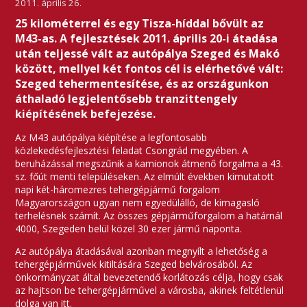
2011. április 26.
25 kilométerrel és egy Tisza-híddal bővült az
M43-as. A fejlesztések 2011. április 20-i átadása
után teljessé vált az autópálya Szeged és Makó
között, mellyel két fontos cél is elérhetővé vált:
Szeged tehermentesítése, és az országunkon
áthaladó legjelentősebb tranzittengely
kiépítésének befejezése.
Az M43 autópálya kiépítése a legfontosabb
közlekedésfejlesztési feladat Csongrád megyében. A
beruházással megszűnik a kamionok átmenő forgalma a 43.
sz. főút menti településeken. Az elmúlt években kimutatott
napi két-háromezres tehergépjármű forgalom
Magyarországon ugyan nem egyedülálló, de kimagasló
terhelésnek számít. Az összes gépjárműforgalom a határnál
4000, Szegeden belül közel 30 ezer jármű naponta.
Az autópálya átadásával azonban megnyílt a lehetőség a
tehergépjárművek kitiltására Szeged belvárosából. Az
önkormányzat által bevezetendő korlátozás célja, hogy csak
az hajtson be tehergépjárművel a városba, akinek feltétlenül
dolga van itt.