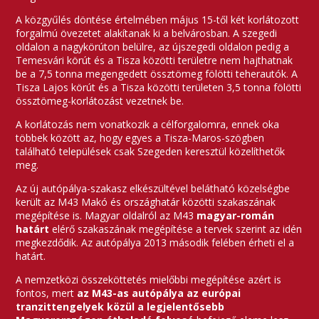
A közgyűlés döntése értelmében május 15-től két korlátozott
forgalmú övezetet alakítanak ki a belvárosban. A szegedi
oldalon a nagykörúton belülre, az újszegedi oldalon pedig a
Temesvári körút és a Tisza közötti területre nem hajthatnak
be a 7,5 tonna megengedett össztömeg fölötti teherautók. A
Tisza Lajos körút és a Tisza közötti területen 3,5 tonna fölötti
össztömeg-korlátozást vezetnek be.
A korlátozás nem vonatkozik a célforgalomra, ennek oka
többek között az, hogy egyes a Tisza-Maros-szögben
található települések csak Szegeden keresztül közelíthetők
meg.
Az új autópálya-szakasz elkészültével belátható közelségbe
került az M43 Makó és országhatár közötti szakaszának
megépítése is. Magyar oldalról az M43
magyar-román
határt
elérő szakaszának megépítése a tervek szerint az idén
megkezdődik. Az autópálya 2013 második felében érheti el a
határt.
A nemzetközi összeköttetés mielőbbi megépítése azért is
fontos, mert
az M43-as autópálya az európai
tranzittengelyek közül a legjelentősebb