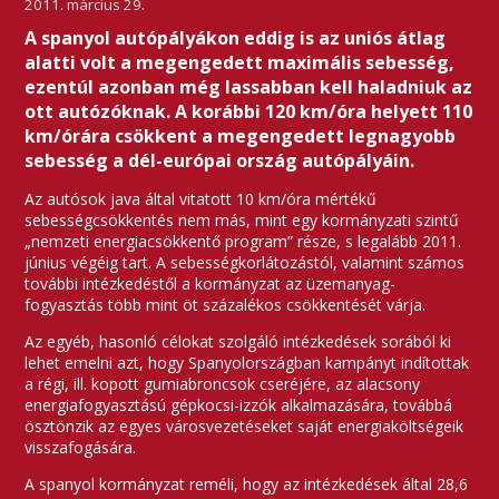
2011. március 29.
A spanyol autópályákon eddig is az uniós átlag
alatti volt a megengedett maximális sebesség,
ezentúl azonban még lassabban kell haladniuk az
ott autózóknak. A korábbi 120 km/óra helyett 110
km/órára csökkent a megengedett legnagyobb
sebesség a dél-európai ország autópályáin.
Az autósok java által vitatott 10 km/óra mértékű
sebességcsökkentés nem más, mint egy kormányzati szintű
„nemzeti energiacsökkentő program” része, s legalább 2011.
június végéig tart. A sebességkorlátozástól, valamint számos
további intézkedéstől a kormányzat az üzemanyag-
fogyasztás több mint öt százalékos csökkentését várja.
Az egyéb, hasonló célokat szolgáló intézkedések sorából ki
lehet emelni azt, hogy Spanyolországban kampányt indítottak
a régi, ill. kopott gumiabroncsok cseréjére, az alacsony
energiafogyasztású gépkocsi-izzók alkalmazására, továbbá
ösztönzik az egyes városvezetéseket saját energiaköltségeik
visszafogására.
A spanyol kormányzat reméli, hogy az intézkedések által 28,6