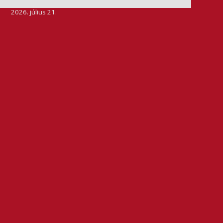
2026. július 21.
Szeretjük az ismétléseket: vállalatunk ebben az évben
is elnyerte a Dun & Bradstreet legmagasabb, AAA
pénzügyi minősítését, amire -valljuk be- igazán
büszkék vagyunk.
BŐVEBBEN