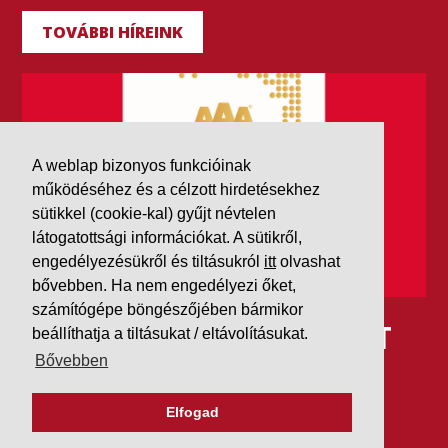
TOVÁBBI HÍREINK
A weblap bizonyos funkcióinak
működéséhez és a célzott hirdetésekhez
sütikkel (cookie-kal) gyűjt névtelen
látogatottsági információkat. A sütikről,
engedélyezésükről és tiltásukról
itt
olvashat
bővebben. Ha nem engedélyezi őket,
számítógépe böngészőjében bármikor
IDÉN IS AAA MINŐSÍTÉST
beállíthatja a tiltásukat / eltávolításukat.
Bővebben
KAPOTT A K&V A DUN &
BRADSTREETTŐL
Elfogad