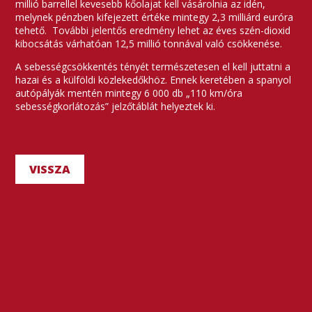
millió barrellel kevesebb kőolajat kell vásárolnia az idén,
melynek pénzben kifejezett értéke mintegy 2,3 milliárd euróra
tehető. További jelentős eredmény lehet az éves szén-dioxid
kibocsátás várhatóan 12,5 millió tonnával való csökkenése.
A sebességcsökkentés tényét természetesen el kell juttatni a
hazai és a külföldi közlekedőkhöz. Ennek keretében a spanyol
autópályák mentén mintegy 6 000 db „110 km/óra
sebességkorlátozás” jelzőtáblát helyeztek ki.
VISSZA