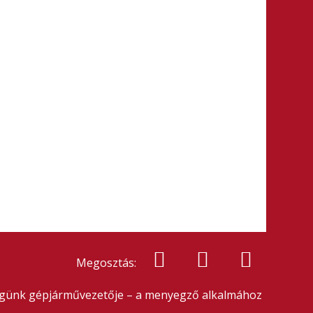
Megosztás:
 cégünk gépjárművezetője – a menyegző alkalmához