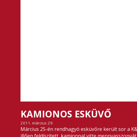
KAMIONOS ESKÜVŐ
2011. március 29.
Március 25-én rendhagyó esküvőre került sor a K
illően feldíszített kamionnal vitte mennyasszonyá