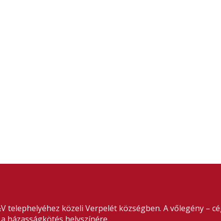
&V telephelyéhez közeli Verpelét községben. A vőlegény –
t a házasságkötés helyszínére.