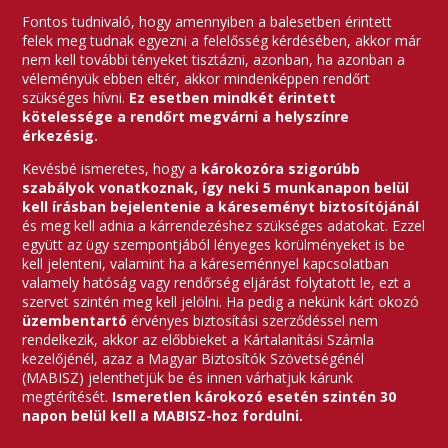
Fontos tudnivaló, hogy amennyiben a balesetben érintett
felek meg tudnak egyezni a felelősség kérdésében, akkor már
nem kell további tényeket tisztázni, azonban, ha azonban a
véleményük ebben eltér, akkor mindenképpen rendőrt
szükséges hívni.
Ez esetben mindkét érintett
kötelessége a rendőrt megvárni a helyszínre
érkezésig.
Kevésbé ismeretes, hogy a
károkozóra szigorúbb
szabályok vonatkoznak, így neki 5 munkanapon belül
kell írásban bejelentenie a káreseményt biztosítójánál
és meg kell adnia a kárrendezéshez szükséges adatokat. Ezzel
együtt az ügy szempontjából lényeges körülményeket is be
kell jelenteni, valamint ha a káreseménnyel kapcsolatban
valamely hatóság vagy rendőrség eljárást folytatott le, ezt a
szervet szintén meg kell jelölni. Ha pedig a nekünk kárt okozó
üzembentartó
érvényes biztosítási szerződéssel nem
rendelkezik, akkor az előbbieket a Kártalanítási Számla
kezelőjénél, azaz a Magyar Biztosítók Szövetségénél
(MABISZ) jelenthetjük be és innen várhatjuk kárunk
megtérítését.
Ismeretlen károkozó esetén szintén 30
napon belül kell a MABISZ-hoz fordulni.