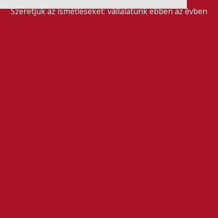
Szeretjük az ismétléseket: vállalatunk ebben az évben
is elnyerte a Dun & Bradstreet legmagasabb, AAA
pénzügyi minősítését, amire -valljuk be- igazán
büszkék vagyunk.
BŐVEBBEN