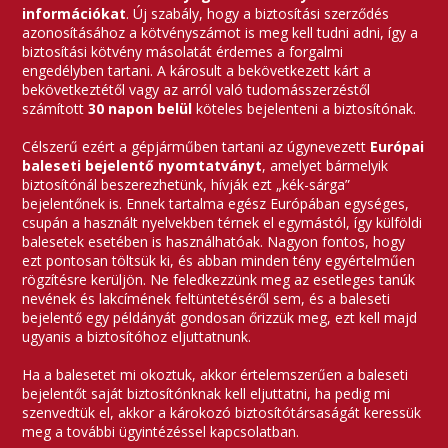
információkat
. Új szabály, hogy a biztosítási szerződés
azonosításához a kötvényszámot is meg kell tudni adni, így a
biztosítási kötvény másolatát érdemes a forgalmi
engedélyben tartani. A károsult a bekövetkezett kárt a
bekövetkeztétől vagy az arról való tudomásszerzéstől
számított
30 napon belül
köteles bejelenteni a biztosítónak.
Célszerű ezért a gépjárműben tartani az úgynevezett
Európai
baleseti bejelentő nyomtatványt
, amelyet bármelyik
biztosítónál beszerezhetünk, hívják ezt „kék-sárga”
bejelentőnek is. Ennek tartalma egész Európában egységes,
csupán a használt nyelvekben térnek el egymástól, így külföldi
balesetek esetében is használhatóak. Nagyon fontos, hogy
ezt pontosan töltsük ki, és abban minden tény egyértelműen
rögzítésre kerüljön. Ne feledkezzünk meg az esetleges tanúk
nevének és lakcímének feltüntetéséről sem, és a baleseti
bejelentő egy példányát gondosan őrizzük meg, ezt kell majd
ugyanis a biztosítóhoz eljuttatnunk.
Ha a balesetet mi okoztuk, akkor értelemszerűen a baleseti
bejelentőt saját biztosítónknak kell eljuttatni, ha pedig mi
szenvedtük el, akkor a károkozó biztosítótársaságát keressük
meg a további ügyintézéssel kapcsolatban.