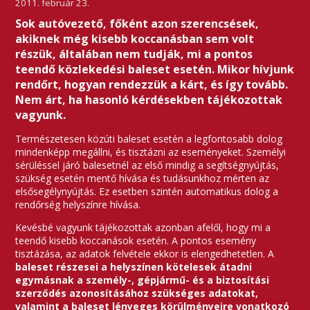
2011. február 23.
Sok autóvezető, főként azon szerencsések,
akiknek még kisebb koccanásban sem volt
részük, általában nem tudják, mi a pontos
teendő közlekedési baleset esetén. Mikor hívjunk
rendőrt, hogyan rendezzük a kárt, és így tovább.
Nem árt, ha hasonló kérdésekben tájékozottak
vagyunk.
Természetesen közúti baleset esetén a legfontosabb dolog
mindenképp megállni, és tisztázni az eseményeket. Személyi
sérüléssel járó balesetnél az első mindig a segítségnyújtás,
szükség esetén mentő hívása és tudásunkhoz mérten az
elsősegélynyújtás. Ez esetben szintén automatikus dolog a
rendőrség helyszínre hívása.
Kevésbé vagyunk tájékozottak azonban afelől, hogy mi a
teendő kisebb koccanások esetén. A pontos esemény
tisztázása, az adatok felvétele ekkor is elengedhetetlen. A
baleset részesei a helyszínen kötelesek átadni
egymásnak a személy-, gépjármű- és a biztosítási
szerződés azonosításához szükséges adatokat,
valamint a baleset lényeges körülményeire vonatkozó