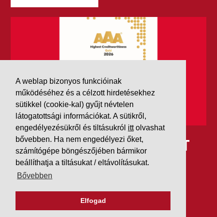
A weblap bizonyos funkcióinak
működéséhez és a célzott hirdetésekhez
sütikkel (cookie-kal) gyűjt névtelen
látogatottsági információkat. A sütikről,
engedélyezésükről és tiltásukról
itt
olvashat
IDÉN IS AAA MINŐSÍTÉST
bővebben. Ha nem engedélyezi őket,
számítógépe böngészőjében bármikor
KAPOTT A K&V A DUN &
beállíthatja a tiltásukat / eltávolításukat.
Bővebben
BRADSTREETTŐL
Elfogad
2026. július 21.