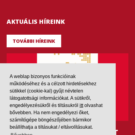
AKTUÁLIS HÍREINK
TOVÁBBI HÍREINK
A weblap bizonyos funkcióinak
működéséhez és a célzott hirdetésekhez
sütikkel (cookie-kal) gyűjt névtelen
látogatottsági információkat. A sütikről,
engedélyezésükről és tiltásukról
itt
olvashat
bővebben. Ha nem engedélyezi őket,
számítógépe böngészőjében bármikor
beállíthatja a tiltásukat / eltávolításukat.
IDÉN IS AAA MINŐSÍTÉST