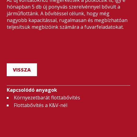
Az új vontatókhoz megérkeztek a pótkocsik is, így e
hónapban 5 db új ponyvás szerelvénnyel bővült a
járműflottánk. A bővítéssel célunk, hogy még
nagyobb kapacitással, rugalmasan és megbízhatóan
teljesítsük megbízóink számára a fuvarfeladatokat.
VISSZA
Kapcsolódó anyagok
Környezetbarát flottabővítés
Flottabővítés a K&V-nél