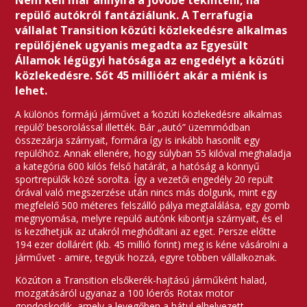
Nem kell már annyira a jövőbe tekinteni, ha
repülő autókról fantáziálunk. A Terrafugia
vállalat Transition közúti közlekedésre alkalmas
repülőjének ugyanis megadta az Egyesült
Államok légügyi hatósága az engedélyt a közúti
közlekedésre. Sőt 45 millióért akár a miénk is
lehet.
A különös formájú járművet a ’közúti közlekedésre alkalmas
repülő’ besorolással illették. Bár „autó” üzemmódban
összezárja szárnyait, formára így is inkább hasonlít egy
repülőhöz. Annak ellenére, hogy súlyban 55 kilóval meghaladja
a kategória 600 kilós felső határát, a hatóság a könnyű
sportrepülők közé sorolta. Így a vezetői engedély 20 repült
órával való megszerzése után nincs más dolgunk, mint egy
megfelelő 500 méteres felszálló pálya megtalálása, egy gomb
megnyomása, melyre repülő autónk kibontja szárnyait, és el
is kezdhetjük az utakról meghódítani az eget. Persze előtte
194 ezer dollárért (kb. 45 millió forint) meg is kéne vásárolni a
járművet - amire, tegyük hozzá, egyre többen vállalkoznak.
Közúton a Transition elsőkerék-hajtású járműként halad,
mozgatásáról ugyanaz a 100 lóerős Rotax motor
gondoskodik, amely a levegőben a hátul elhelyezett