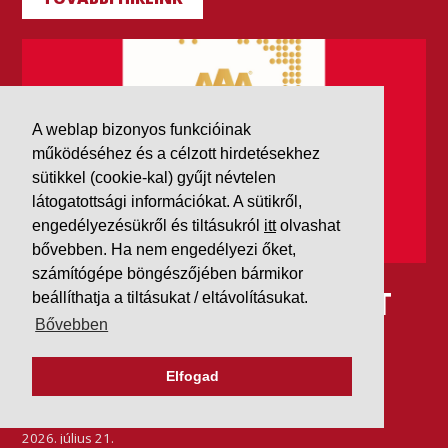
A weblap bizonyos funkcióinak
működéséhez és a célzott hirdetésekhez
sütikkel (cookie-kal) gyűjt névtelen
látogatottsági információkat. A sütikről,
engedélyezésükről és tiltásukról
itt
olvashat
bővebben. Ha nem engedélyezi őket,
számítógépe böngészőjében bármikor
IDÉN IS AAA MINŐSÍTÉST
beállíthatja a tiltásukat / eltávolításukat.
Bővebben
KAPOTT A K&V A DUN &
BRADSTREETTŐL
Elfogad
2026. július 21.