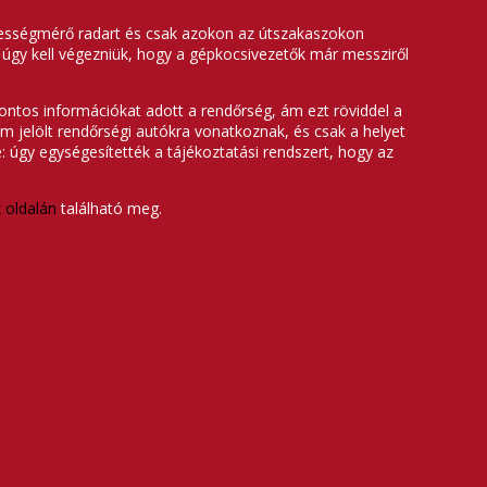
ebességmérő radart és csak azokon az útszakaszokon
t úgy kell végezniük, hogy a gépkocsivezetők már messziről
pontos információkat adott a rendőrség, ám ezt röviddel a
jelölt rendőrségi autókra vonatkoznak, és csak a helyet
 úgy egységesítették a tájékoztatási rendszert, hogy az
 oldalán
található meg.