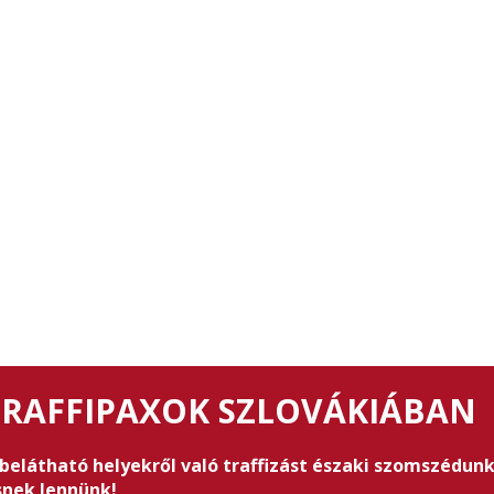
RAFFIPAXOK SZLOVÁKIÁBAN
elátható helyekről való traffizást északi szomszédunkn
snek lennünk!