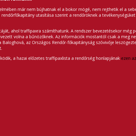
értelmében már nem bújhatnak el a bokor mögé, nem rejthetik el a s
gos rendőrfőkapitány utasítása szerint a rendőröknek a tevékenységüke
istáját, ahol traffipaxra számíthatunk. A rendszer bevezetésekor még 
ezett volna a bűnözőknek. Az információk mostantól csak a meg nem 
sa Baloghová, az Országos Rendőr-főkapitányság szóvivője leszögezte:
t.
ödik, a hazai előzetes traffipaxlista a rendőrség honlapjának
ezen az