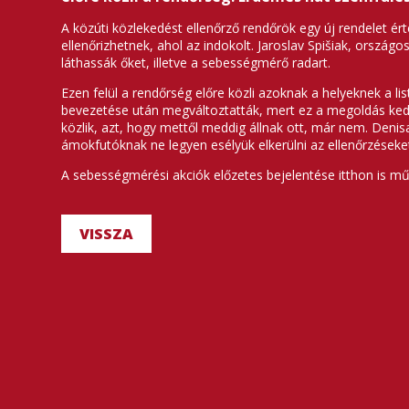
A közúti közlekedést ellenőrző rendőrök egy új rendelet 
ellenőrizhetnek, ahol az indokolt. Jaroslav Spišiak, orszá
láthassák őket, illetve a sebességmérő radart.
Ezen felül a rendőrség előre közli azoknak a helyeknek a l
bevezetése után megváltoztatták, mert ez a megoldás kedv
közlik, azt, hogy mettől meddig állnak ott, már nem. Deni
ámokfutóknak ne legyen esélyük elkerülni az ellenőrzéseke
A sebességmérési akciók előzetes bejelentése itthon is műk
VISSZA