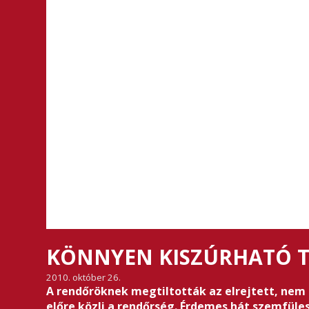
KÖNNYEN KISZÚRHATÓ T
2010. október 26.
A rendőröknek megtiltották az elrejtett, nem b
előre közli a rendőrség. Érdemes hát szemfüle