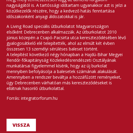
nagyságától is. A tartóssági időtartam ugyanakkor azt is jelzi a
közútkezelők részére, hogy a kedvező hatás fenntartása
időszakonként anyagi áldozatokkal is jár.
A Living Road speciális útburkolatot Magyarországon
elsőként Debrecenben alkalmazzák. Az útburkolatot 2010
június közepén a Csapó-Pacsirta utca kereszteződésében lévő
gyalogosátkelő elé telepítették, ahol az elmúlt két évben
összesen 13 személyi sérüléses baleset történt.
A telepítést következő négy hónapban a Hajdú-Bihar Megyei
Rendőr-főkapitányság Közlekedésrendészeti Osztályának
munkatársai figyelemmel kísérik, hogy az új burkolat
mennyiben befolyásolja a balesetek számának alakulását.
Amennyiben a rendszer beváltja a hozzáfűzött reményeket,
úgy Debrecenben várhatóan más kereszteződéseket is
ellátnak hasonló útburkolattal.
Forrás: integratorforum.hu
VISSZA