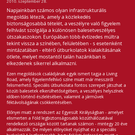
2010. szeptember 28.
Napjainkban számos olyan infrastrukturális
megoldás létezik, amely a közlekedés
biztonságosabbá tételét, a veszélyre való figyelem
felhívást szolgálja a különösen balesetveszélyes
útszakaszokon. Európában több évtizedes múltra
tekint vissza a színében, felületében - s esetenként
mintázatában - eltérő útburkolatok kialakításának
ötlete, melyet mostantól talán hazánkban is
elkezdenek sikerrel alkalmazni.
Ezen megoldások családjának egyik ismert tagja a Living
Road, amely figyelemfelhívó színe miatt már messziről
felismerhető. Speciális útburkolata fontos szerepet játszhat a
közúti balesetek elkerülhetőségében, a veszélyes helyszínek
időben történő észlelésében, valamint a járművek
féktávolságának csökkentésében.
Előnyei miatt a rendszert az Egyesült Királyságban - amelyet
elismerten a Föld legbiztonságosabb közúthálózatával
rendelkező országai között tartanak számon - mintegy 20 éve
alkalmazzák. De milyen előnyöket nyújthat ez a speciális