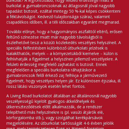
burkolat? A legfontosabb, hogy felületi érdessége miatt a
burkolat a gumiabroncsoknak az átlagosnál jóval nagyobb
tapadást biztosít, ezáltal mintegy 50 %-kal képes csökkenteni
a féktávolságot. Kedvező tulajdonsága száraz, valamint
csapadékos időben, ill. a téli időszakban egyaránt megmarad.
További előnye, hogy a hagyományos aszfalttól eltérő, erősen
feltűnő színezése miatt már nagyobb távolságból is
észlelhetővé teszi a közúti közlekedés veszélyes helyszíneit. A
speciális felfestésben különböző útburkolati jelzések is
kialakíthatók, melyek – a környezetükből kiemelve – külön is
felhívhatják a figyelmet a helyszínen jellemző veszélyekre. A
felületi érdesség megfelelő zajhatást is biztosít. Ennek
megfelelően a speciális burkolatra ráhajtáskor a
gumiabroncsok felől érkező zaj felhívja a járművezető
figyelmét, hogy veszélyes helyen jár. Ez különösen éjszaka, ill.
rossz látási viszonyok esetén lehet fontos.
A Living Road burkolatot általában az általánosnál nagyobb
veszélyességű kijelölt gyalogos-átkelőhelyek és
útkereszteződések előtt alkalmazzák, de a rendszer
telepíthető más helyszínekre is (pl. vasúti átjárók elé,
körforgalomba stb.), vagy szolgálhat kerékpársávok
megjelölésére. Az útburkolat tartósságát 4-6 évben jelölik
meg, mely természetesen függ az átmenő forgalom