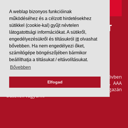
A weblap bizonyos funkcióinak
működéséhez és a célzott hirdetésekhez
IDÉN IS AAA MINŐSÍTÉST
sütikkel (cookie-kal) gyűjt névtelen
látogatottsági információkat. A sütikről,
KAPOTT A K&V A DUN &
engedélyezésükről és tiltásukról
itt
olvashat
bővebben. Ha nem engedélyezi őket,
BRADSTREETTŐL
számítógépe böngészőjében bármikor
beállíthatja a tiltásukat / eltávolításukat.
2026. július 21.
Bővebben
Szeretjük az ismétléseket: vállalatunk ebben az évben
Elfogad
is elnyerte a Dun & Bradstreet legmagasabb, AAA
pénzügyi minősítését, amire -valljuk be- igazán
büszkék vagyunk.
BŐVEBBEN