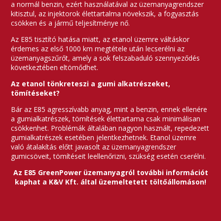
a normál benzin, ezért használatával az üzemanyagrendszer
kitisztul, az injektorok élettartalma növekszik, a fogyasztás
csökken és a jármű teljesítménye nő.
Az E85 tisztító hatása miatt, az etanol üzemre váltáskor
érdemes az első 1000 km megtétele után lecserélni az
üzemanyagszűrőt, amely a sok felszabaduló szennyeződés
következtében eltömődhet.
Az etanol tönkreteszi a gumi alkatrészeket,
tömítéseket?
Bár az E85 agresszívabb anyag, mint a benzin, ennek ellenére
a gumialkatrészek, tömítések élettartama csak minimálisan
csökkenhet. Problémák általában nagyon használt, repedezett
gumialkatrészek esetében jelentkezhetnek. Etanol üzemre
való átalakítás előtt javasolt az üzemanyagrendszer
gumicsöveit, tömítéseit leellenőrizni, szükség esetén cserélni.
Az E85 GreenPower üzemanyagról további információt
kaphat a K&V Kft. által üzemeltetett töltőállomáson!