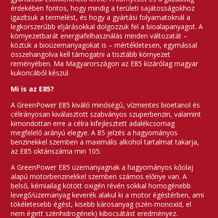
érdekében fontos, hogy mindig a területi sajátosságokhoz
igazítsuk a termelést, és hogy a gyártási folyamatoknál a
legkorszerűbb eljárásokkal dolgozzuk fel a bioalapanyagot. A
környezetbarát energiafelhasználás minden változatát –
köztük a bioüzemanyagokat is – mértékletesen, egymással
összehangolva kell támogatni a tisztább környezet
reményében. Ma Magyarországon az E85 kizárólag magyar
kukoricából készül.
Mi is az E85?
A GreenPower E85 kiváló minőségű, vízmentes bioetanol és
célirányosan kiválasztott szabványos szuperbenzin, valamint
kimondottan erre a célra kifejlesztett adalékcsomag
megfelelő arányú elegye. A 85 jelzés a hagyományos
benzinekkel szemben a maximális alkohol tartalmat takarja,
az E85 oktánszáma min 105.
A GreenPower E85 üzemanyagnak a hagyományos kőolaj
alapú motorbenzinekkel szemben számos előnye van. A
belső, kémiailag kötött oxigén révén sokkal homogénebb
levegő/üzemanyag keverék alakul ki a motor égéstérben, ami
tökéletesebb égést, kisebb károsanyag (szén-monoxid, el
nem égett szénhidrogének) kibocsátást eredményez.