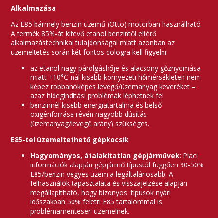
Alkalmazása
Az E85 bármely benzin üzemű (Otto) motorban használható.
A termék 85%-át kitevő etanol benzintől eltérő
alkalmazástechnikai tulajdonságai miatt azonban az
üzemeltetés során két fontos dologra kell figyelni:
az etanol nagy párolgáshője és alacsony gőznyomása
miatt +10°C-nál kisebb környezeti hőmérsékleten nem
képez robbanóképes levegő/üzemanyag keveréket –
azaz hidegindítási problémák léphetnek fel
benzinnél kisebb energiatartalma és belső
oxigénforrása révén nagyobb dúsítás
(üzemanyag/levegő arány) szükséges.
E85-tel üzemeltethető gépkocsik
Hagyományos, átalakítatlan gépjárművek
: Piaci
információk alapján gépjármű típustól függően 30-50%
E85/benzin vegyes üzem a legáltalánosabb. A
felhasználók tapasztalata és visszajelzése alapján
megállapítható, hogy bizonyos típusok nyári
időszakban 50% feletti E85 tartalommal is
problémamentesen üzemelnek.