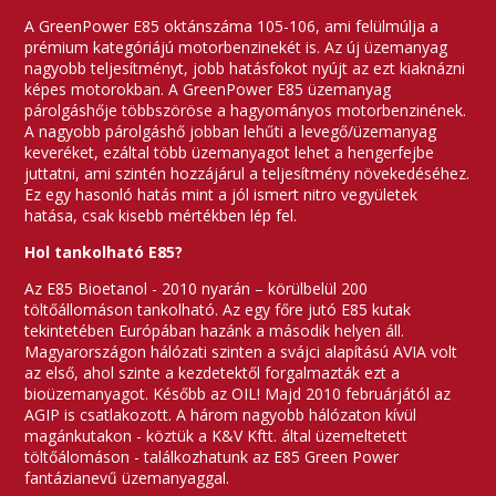
A GreenPower E85 oktánszáma 105-106, ami felülmúlja a
prémium kategóriájú motorbenzinekét is. Az új üzemanyag
nagyobb teljesítményt, jobb hatásfokot nyújt az ezt kiaknázni
képes motorokban. A GreenPower E85 üzemanyag
párolgáshője többszöröse a hagyományos motorbenzinének.
A nagyobb párolgáshő jobban lehűti a levegő/üzemanyag
keveréket, ezáltal több üzemanyagot lehet a hengerfejbe
juttatni, ami szintén hozzájárul a teljesítmény növekedéséhez.
Ez egy hasonló hatás mint a jól ismert nitro vegyületek
hatása, csak kisebb mértékben lép fel.
Hol tankolható E85?
Az E85 Bioetanol - 2010 nyarán – körülbelül 200
töltőállomáson tankolható. Az egy főre jutó E85 kutak
tekintetében Európában hazánk a második helyen áll.
Magyarországon hálózati szinten a svájci alapítású AVIA volt
az első, ahol szinte a kezdetektől forgalmazták ezt a
bioüzemanyagot. Később az OIL! Majd 2010 februárjától az
AGIP is csatlakozott. A három nagyobb hálózaton kívül
magánkutakon - köztük a K&V Kftt. által üzemeltetett
töltőálomáson - találkozhatunk az E85 Green Power
fantázianevű üzemanyaggal.