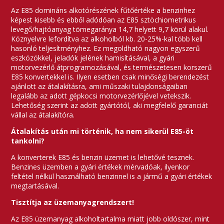
Az E85 domináns alkotórészének fűtőértéke a benzinhez
képest kisebb és ebből adódóan az E85 sztöchiometrikus
levegő/hajtóanyag tömegaránya 14,7 helyett 9,7 körül alakul.
Köznyelvre lefordítva az alkoholból kb. 20-25%-kal több kell
hasonló teljesítményhez. Ez megoldható nagyon egyszerű
eszközökkel, jeladók jelének hamisításával, a gyári
motorvezérlő átprogramozásával, és természetesen korszerű
E85 konvertekkel is. Ilyen esetben csak minőségi berendezést
ajánlott az átalakításra, ami műszaki tulajdonságaiban
legalább az adott gépkocsi motorvezérlőjével vetekszik.
Lehetőség szerint az adott gyártótól, aki megfelelő garanciát
vállal az átalakítóra.
Átalakítás után mi történik, ha nem sikerül E85-öt
tankolni?
A konverterek E85 és benzin üzemet is lehetővé tesznek.
Benzines üzemben a gyári értékek mérvadóak, ilyenkor
feltétel nélkül használható benzinnel is a jármű a gyári értékek
megtartásával.
Tisztítja az üzemanyagrendszert!
Az E85 üzemanyag alkoholtartalma miatt jobb oldószer, mint