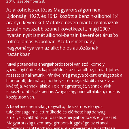
2010. szeptember 28.
Az alkoholos autózás Magyarországon nem
újdonság, 1927. és 1942. között a benzin-alkohol 1:4
arányú keverékét Motalko néven már forgalmazzák.
Ezután hosszabb szünet következett, majd 2007
nyarán nyílt ismét alkohol-benzin keveréket árusító
töltőállomás Bábolnán. Azóta ismét nagy
hagyománya van az alkoholos autózásnak
hazánkban.
Mivel potenciális energiahordozóról van szó, komoly
gazdasági érdekek kapcsolódnak az etanolhoz, emiatt jót és
rosszat is hallhatunk. Pár éve még megváltóként emlegették a
bioetanolt, de mára piaci helyzetét megszilárdítva sok vita
kiváltója. Vannak, akik a Föld megmentőjét, vannak, akik
elpusztítóját látják benne. Az igazság, mint általában, most is
középúton van.
A bioetanol nem világmegváltó, de számos előnyös
tulajdonsága mellett működő és elérhető hajtóanyag,
amellyel kiválthatjuk a fosszilis energiahordozók egy részét.
Magyarország üzemanyagimport-függősége az etanol
gyártással csökkenthető lenne. A környezet és a gazdaság