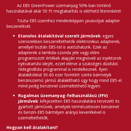
Az E85 GreenPower üzemanyag 50%-ban történő
használatával akár 50 Ft megtakarítás is elérhető literenként!
Tiszta E85 üzemhez mindenképpen javasoljuk adapter
beszerelését.
Etanolos átalakítóval szerelt járművek
: egyes
szervizekben beszereltethetők elektronikus adapterek,
amellyel tisztán E85-tel is autózhatunk. Ezek az
adapterek a lambda-szonda jele vagy előre
programozott értékek alapján megnöveli az injektorok
nyitvatartási idejét, ezzel elérve a szükséges dúsítást.
Hidegindítási programmal is rendelkeznek. Ilyen
átalakítókkal 30-60 ezer forintért szinte bármelyik
benzinüzemű jármű átalakítható úgy hogy mind E85-el
mind pedig benzinnel üzemeltethető legyen.
Rugalmas üzemanyag-felhasználású (FFV)
járművek
: kifejezetten E85 használatára tervezett és
gyártott járművek, amelyek természetesen benzinnel
és benzin-E85 bármilyen arányú keverékével is
üzemeltethetők.
Hogyan kell átalakítani?