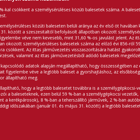
18 %-kal csökkent a személysérüléses közúti balesetek száma. A bales
est.
emélysérüléses közúti baleseten belüli aránya az év első öt havában 
s 31. között a szeszesitaltól befolyásolt állapotban okozott személysé
figyelembe véve nem kevesebb, mint 31,60 %-os javulást jelent. Az it
an okozott személysérüléses balesetek száma az előző évi 856-ról 590
a csökkent. Az ittas járművezetés visszaszorítására hatást gyakoroltak 
őrzések, valamint az ittas járművezetésből adódó balesetek megelőzé
a kapcsolódó adatok alapján megállapítható, hogy összességében az 
tait figyelembe véve a legtöbb baleset a gyorshajtáshoz, az elsőbb
or állapítható meg.
lapítható, hogy a legtöbb balesetet továbbra is a személygépkocsi-v
zói a baleseteknek, ezen belül 59 %-ban a személygépkocsi vezetők
t a kerékpárosok), 8 %-ban a teherszállító járművek, 2 %-ban autó
ddigi időszakában (január 01. és május 31. között) a legtöbb baleset