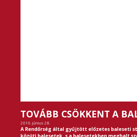
TOVÁBB CSÖKKENT A BA
2010. június 28.
A Rendőrség által gyűjtött előzetes baleseti 
közúti balesetek, s a balesetekben meghalt 