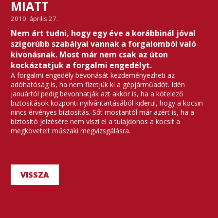
MIATT
2010. április 27.
Nem árt tudni, hogy egy éve a korábbinál jóval
szigorúbb szabályai vannak a forgalomból való
kivonásnak. Most már nem csak az úton
kockáztatjuk a forgalmi engedélyt.
A forgalmi engedély bevonását kezdeményezheti az
adóhatóság is, ha nem fizetjük ki a gépjárműadót. Idén
januártól pedig bevonhatják azt akkor is, ha a kötelező
biztosítások központi nyilvántartásából kiderül, hogy a kocsin
nincs érvényes biztosítás. Sőt mostantól már azért is, ha a
biztosító jelzésére nem viszi el a tulajdonos a kocsit a
megkövetelt műszaki megvizsgálásra.
VISSZA