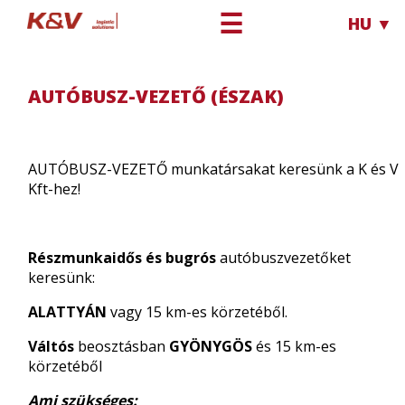
☰
HU ▼
Karrier
Autóbusz-Vezető (ÉSZAK)
AUTÓBUSZ-VEZETŐ (ÉSZAK)
AUTÓBUSZ-VEZETŐ munkatársakat keresünk a K és V
Kft-hez!
Részmunkaidős és bugrós
autóbuszvezetőket
keresünk:
ALATTYÁN
vagy 15 km-es körzetéből.
Váltós
beosztásban
GYÖNYGÖS
és 15 km-es
körzetéből
Ami szükséges: