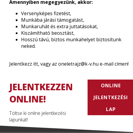
Amennyiben megegyezünk, akkor:
Versenyképes fizetést,
Munkába járási támogatást,
Munkaruhát és extra juttatásokat,
Kiszámítható beosztást,
Hosszú távú, biztos munkahelyet biztosítunk
neked.
Jelentkezz itt, vagy az oneletrajz@k-v.hu e-mail címen!
JELENTKEZZEN
ONLINE
ONLINE!
JELENTKEZÉSI
LAP
Töltse ki online jelentkezési
lapunkat!