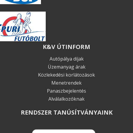
K&V ÚTINFORM
Autópálya díjak
Üzemanyag árak
Közlekedési korlátozások
Menetrendek
Panaszbejelentés
Alválalkozóknak
RENDSZER TANÚSÍTVÁNYAINK