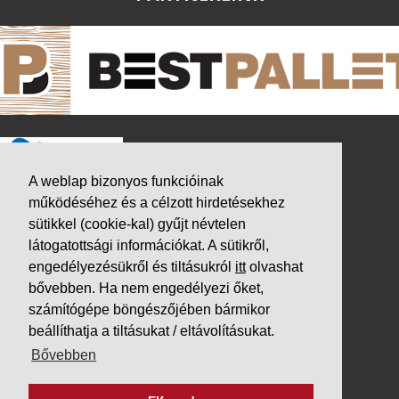
A weblap bizonyos funkcióinak
működéséhez és a célzott hirdetésekhez
sütikkel (cookie-kal) gyűjt névtelen
látogatottsági információkat. A sütikről,
engedélyezésükről és tiltásukról
itt
olvashat
bővebben. Ha nem engedélyezi őket,
számítógépe böngészőjében bármikor
beállíthatja a tiltásukat / eltávolításukat.
K&V ÚTINFORM
Bővebben
Autópálya díjak