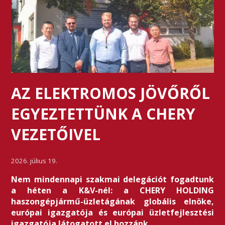
AZ ELEKTROMOS JÖVŐRŐL
EGYEZTETTÜNK A CHERY
VEZETŐIVEL
2026. július 19.
Nem mindennapi szakmai delegációt fogadtunk
a héten a K&V-nél: a CHERY HOLDING
haszongépjármű-üzletágának globális elnöke,
európai igazgatója és európai üzletfejlesztési
igazgatója látogatott el hozzánk.