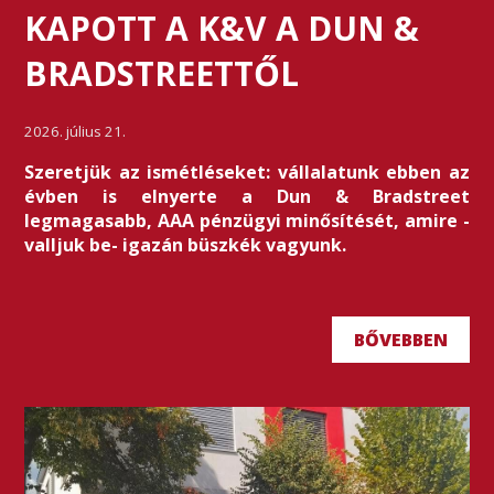
KAPOTT A K&V A DUN &
BRADSTREETTŐL
2026. július 21.
Szeretjük az ismétléseket: vállalatunk ebben az
évben is elnyerte a Dun & Bradstreet
legmagasabb, AAA pénzügyi minősítését, amire -
valljuk be- igazán büszkék vagyunk.
BŐVEBBEN