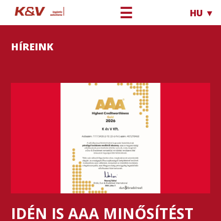
☰
HU ▼
HÍREINK
IDÉN IS AAA MINŐSÍTÉST