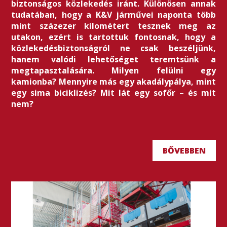
biztonságos közlekedés iránt. Különösen annak
tudatában, hogy a K&V járművei naponta több
mint százezer kilométert tesznek meg az
utakon, ezért is tartottuk fontosnak, hogy a
közlekedésbiztonságról ne csak beszéljünk,
hanem valódi lehetőséget teremtsünk a
megtapasztalására. Milyen felülni egy
kamionba? Mennyire más egy akadálypálya, mint
egy sima biciklizés? Mit lát egy sofőr – és mit
nem?
BŐVEBBEN