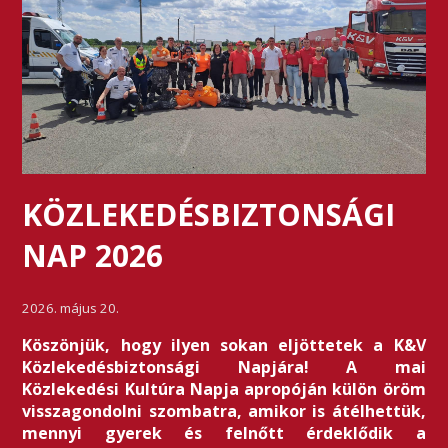
KÖZLEKEDÉSBIZTONSÁGI
NAP 2026
2026. május 20.
Köszönjük, hogy ilyen sokan eljöttetek a K&V
Közlekedésbiztonsági Napjára! A mai
Közlekedési Kultúra Napja apropóján külön öröm
visszagondolni szombatra, amikor is átélhettük,
mennyi gyerek és felnőtt érdeklődik a