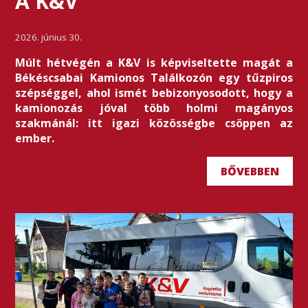
A K&V
2026. június 30.
Múlt hétvégén a K&V is képviseltette magát a
Békéscsabai Kamionos Találkozón egy tűzpiros
szépséggel, ahol ismét bebizonyosodott, hogy a
kamionozás jóval több holmi magányos
szakmánál: itt igazi közösségbe csöppen az
ember.
BŐVEBBEN