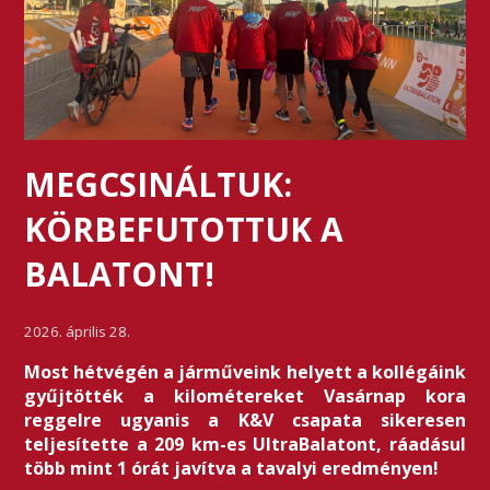
MEGCSINÁLTUK:
KÖRBEFUTOTTUK A
BALATONT!
2026. április 28.
Most hétvégén a járműveink helyett a kollégáink
gyűjtötték a kilométereket Vasárnap kora
reggelre ugyanis a K&V csapata sikeresen
teljesítette a 209 km-es UltraBalatont, ráadásul
több mint 1 órát javítva a tavalyi eredményen!