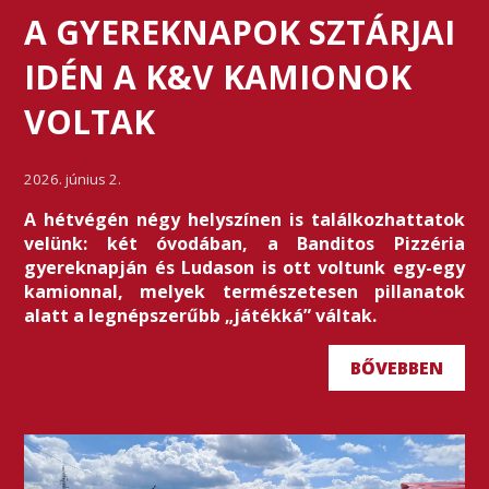
A GYEREKNAPOK SZTÁRJAI
IDÉN A K&V KAMIONOK
VOLTAK
2026. június 2.
A hétvégén négy helyszínen is találkozhattatok
velünk: két óvodában, a Banditos Pizzéria
gyereknapján és Ludason is ott voltunk egy-egy
kamionnal, melyek természetesen pillanatok
alatt a legnépszerűbb „játékká” váltak.
BŐVEBBEN