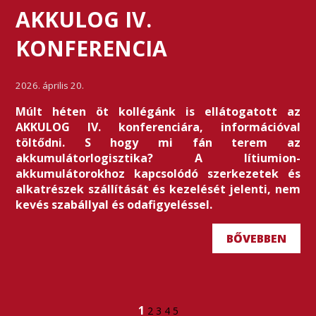
AKKULOG IV.
KONFERENCIA
2026. április 20.
Múlt héten öt kollégánk is ellátogatott az
AKKULOG IV. konferenciára, információval
töltődni. S hogy mi fán terem az
akkumulátorlogisztika? A lítiumion-
akkumulátorokhoz kapcsolódó szerkezetek és
alkatrészek szállítását és kezelését jelenti, nem
kevés szabállyal és odafigyeléssel.
BŐVEBBEN
1
2
3
4
5