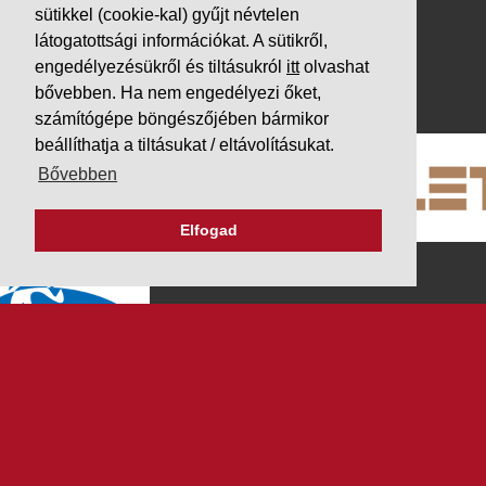
Adatvédelem
sütikkel (cookie-kal) gyűjt névtelen
látogatottsági információkat. A sütikről,
Impresszum
engedélyezésükről és tiltásukról
itt
olvashat
PARTNEREINK
bővebben. Ha nem engedélyezi őket,
számítógépe böngészőjében bármikor
beállíthatja a tiltásukat / eltávolításukat.
Bővebben
Elfogad