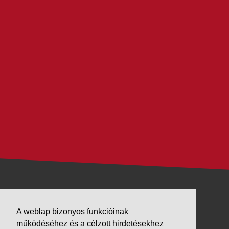
VÁLLALKOZÁSUNK
A weblap bizonyos funkcióinak
Letöltések
működéséhez és a célzott hirdetésekhez