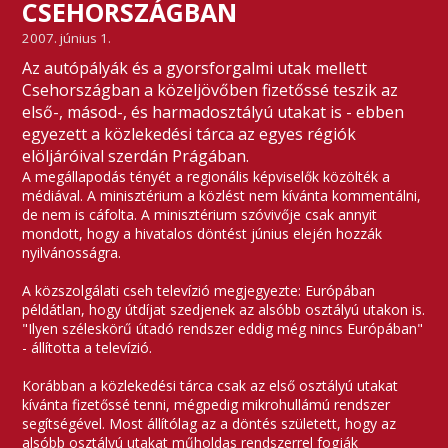
CSEHORSZÁGBAN
2007. június 1.
Az autópályák és a gyorsforgalmi utak mellett
Csehországban a közeljövőben fizetőssé teszik az
első-, másod-, és harmadosztályú utakat is - ebben
egyezett a közlekedési tárca az egyes régiók
elöljáróival szerdán Prágában.
A megállapodás tényét a regionális képviselők közölték a
médiával. A minisztérium a közlést nem kívánta kommentálni,
de nem is cáfolta. A minisztérium szóvivője csak annyit
mondott, hogy a hivatalos döntést június elején hozzák
nyilvánosságra.
A közszolgálati cseh televízió megjegyezte: Európában
példátlan, hogy útdíjat szedjenek az alsóbb osztályú utakon is.
"Ilyen széleskörű útadó rendszer eddig még nincs Európában"
- állította a televízió.
Korábban a közlekedési tárca csak az első osztályú utakat
kívánta fizetőssé tenni, mégpedig mikrohullámú rendszer
segítségével. Most állítólag az a döntés született, hogy az
alsóbb osztályú utakat műholdas rendszerrel fogják