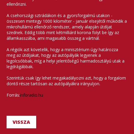
ellenőrizni.
A csehországi sztrádákon és a gyorsforgalmú utakon -
összesen mintegy 1000 kilométer - január elsejétől működik a
mikrohullámú ellenőrző rendszer, amely alapján útdíjat
szednek. Eddig több mint kétmilliárd korona folyt be így az
államkasszába, ami magasabb összeg a vártnál.
A régiók azt követelik, hogy a minisztérium úgy határozza
meg az útdíjakat, hogy az autópályák legyenek a
legolcsóbbak, míg a helyi jelentőségű harmadosztályú utak a
legdrágábbak.
Szerintük csak így lehet megakadályozni azt, hogy a forgalom
döntő része tartósan az autópályákra irányuljon.
Forrás:
inforadio.hu
VISSZA