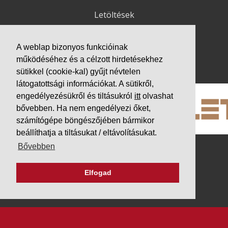
Letöltések
Adatvédelem
Impresszum
A weblap bizonyos funkcióinak
működéséhez és a célzott hirdetésekhez
PARTNEREINK
sütikkel (cookie-kal) gyűjt névtelen
látogatottsági információkat. A sütikről,
engedélyezésükről és tiltásukról
itt
olvashat
bővebben. Ha nem engedélyezi őket,
számítógépe böngészőjében bármikor
beállíthatja a tiltásukat / eltávolításukat.
Bővebben
Elfogad