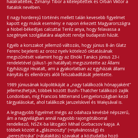
halálraítéltek, Zimányi Tibor a kitelepítettek és Orbán Viktor a
fiatalok nevében.
E nagy horderejű történés mellett talán kevesebb figyelmet
kapott egy másik esemény: e napon érkezett Magyarországra
a Nobel-békedíjas calcuttai Teréz anya, hogy felavassa a
szegények szolgálatára alapított rendje budapesti házát.
Egyéb a korszakot jellemző változás, hogy június 8-án Glatz
Ferenc bejelenti az orosz nyelv kötelező oktatásának
megszűnését valamint hogy az Elnöki Tanács június 23-i
rendeletével (július1-jei hatállyal) megszüntette az Állami
Egyházügyi Hivatalt, ami a gyakorlatban az egyházak állami
irányítás és ellenőrzés alóli felszabadítását jelentette.
1989 júniusának külpolitikáját a „nagy találkozók hónapjaként”
jellemezhetjük, többek között Bush–Thatcher találkozó zajlik
Londonban, míg Francois Mitterrand Lengyelországban kezd
tárgyalásokat, ahol találkozik Jaruzelskivel és Wałęsával is.
A legnagyobb figyelmet mégis az odahaza kevésbé népszerű,
ám a nagyvilágban annál nagyobb rajongótáborral
rendelkező, NSZK-ba látogató Mihail Gorbacsov kapja. A
többek között a „glásznoszty” (=nyilvánosság) és
„peresztrojka” (=átalakítás) szavakat a köztudatba hozó