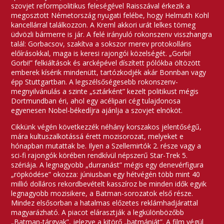
szovjet reformpolitikus feleségével Raisszával érkezik a
megosztott Németország nyugati felébe, hogy Helmuth Kohl
kancellárral találkozzon. A Kreml akkori urát lelkes tömeg
üdvözli bármerre is jár. A felé irányuló rokonszenv visszhangra
talál: Gorbacsov, szakítva a sokszor merev protokolláris
előírásokkal, maga is keresi rajongói közelségét. „Gorbi!
Gorbi!” felkiáltások és arcképével díszített pólókba öltözött
emberek kísérik mindenütt, tartózkodjék akár Bonnban vagy
épp Stuttgartban. A legszélsőségesebb rokonszenv-
megnyilvánulás a szinte „sztárként” kezelt politikust mégis
Dortmundban éri, ahol egy acélipari cég tulajdonosa
egyenesen Nobel-békedíjra ajánlja a szovjet elnököt.
Cikkünk végén következzék néhány korszakos jelentőségű,
mára kultuszalkotássá érett mozisorozat, melyeket e
hónapban mutattak be. Ilyen a Szellemirtók 2. része vagy a
sci-fi rajongók körében rendkívül népszerű Star-Trek 5.
szériája. A legnagyobb „durranást” mégis egy denevérfigura
„röpködése” okozza: júniusban egy hétvégén több mint 40
millió dolláros rekordbevételt kasszíroz be minden idők egyik
legnagyobb mozisikere, a Batman-sorozatok első része.
Mindez elsősorban a hatalmas előzetes reklámhadjárattal
magyarázható. A piacot elárasztják a legkülönbözőbb
„Batman-tárgyak”, jelezve a kitörő „batmániát”. A film végül