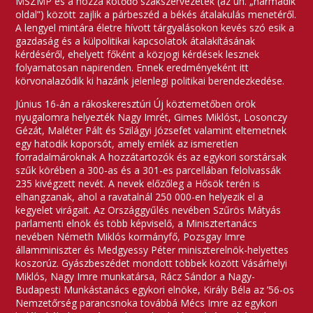
MSZMP és a hozzá kötődő szakszervezetek (az ún. „harmadik
oldal”) között zajlik a párbeszéd a békés átalakulás menetéről.
A lengyel mintára életre hívott tárgyalásokon kevés szó esik a
gazdaság és a külpolitikai kapcsolatok átalakításának
kérdéséről, ehelyett főként a közjogi kérdések lesznek
folyamatosan napirenden. Ennek eredményeként itt
körvonalazódik ki hazánk jelenlegi politikai berendezkedése.
Június 16-án a rákoskeresztúri Új köztemetőben örök
nyugalomra helyezték Nagy Imrét, Gimes Miklóst, Losonczy
Gézát, Maléter Pált és Szilágyi Józsefet valamint eltemetnek
egy hatodik koporsót, amely emlék az ismeretlen
forradalmároknak A hozzátartozók és az egykori sorstársak
szűk körében a 300-as és a 301-es parcellában felolvassák
235 kivégzett nevét. A nevek előzőleg a Hősök terén is
elhangzanak, ahol a ravatalnál 250 000-en helyezik el a
kegyelet virágait. Az Országgyűlés nevében Szűrös Mátyás
parlamenti elnök és több képviselő, a Minisztertanács
nevében Németh Miklós kormányfő, Pozsgay Imre
államminiszter és Medgyessy Péter miniszterelnök-helyettes
koszorúz. Gyászbeszédet mondott többek között Vásárhelyi
Miklós, Nagy Imre munkatársa, Rácz Sándor a Nagy-
Budapesti Munkástanács egykori elnöke, Király Béla az ’56-os
Nemzetőrség parancsnoka továbbá Mécs Imre az egykori