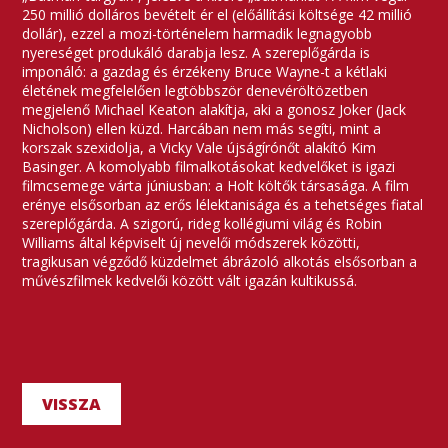
250 millió dolláros bevételt ér el (előállítási költsége 42 millió
dollár), ezzel a mozi-történelem harmadik legnagyobb
nyereséget produkáló darabja lesz. A szereplőgárda is
imponáló: a gazdag és érzékeny Bruce Wayne-t a kétlaki
életének megfelelően legtöbbször denevéröltözetben
megjelenő Michael Keaton alakítja, aki a gonosz Joker (Jack
Nicholson) ellen küzd. Harcában nem más segíti, mint a
korszak szexidolja, a Vicky Vale újságírónőt alakító Kim
Basinger. A komolyabb filmalkotásokat kedvelőket is igazi
filmcsemege várta júniusban: a Holt költők társasága. A film
erénye elsősorban az erős lélektanisága és a tehetséges fiatal
szereplőgárda. A szigorú, rideg kollégiumi világ és Robin
Williams által képviselt új nevelői módszerek közötti,
tragikusan végződő küzdelmet ábrázoló alkotás elsősorban a
művészfilmek kedvelői között vált igazán kultikussá.
VISSZA