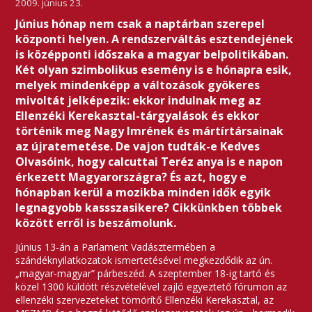
2009. június 23.
Június hónap nem csak a naptárban szerepel
központi helyen. A rendszerváltás esztendejének
is középponti időszaka a magyar belpolitikában.
Két olyan szimbolikus esemény is e hónapra esik,
melyek mindenképp a változások gyökeres
mivoltát jelképezik: ekkor indulnak meg az
Ellenzéki Kerekasztal-tárgyalások és ekkor
történik meg Nagy Imrének és mártírtársainak
az újratemetése. De vajon tudták-e Kedves
Olvasóink, hogy calcuttai Teréz anya is e napon
érkezett Magyarországra? És azt, hogy e
hónapban kerül a mozikba minden idők egyik
legnagyobb kassszasikere? Cikkünkben többek
között erről is beszámolunk.
Június 13-án a Parlament Vadásztermében a
szándéknyilatkozatok ismertetésével megkezdődik az ún.
„magyar-magyar” párbeszéd. A szeptember 18-ig tartó és
közel 1300 küldött részvételével zajló egyeztető fórumon az
ellenzéki szervezeteket tömörítő Ellenzéki Kerekasztal, az