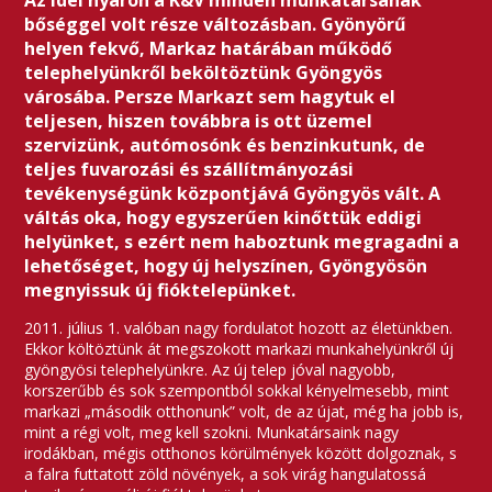
Az idei nyáron a K&V minden munkatársának
bőséggel volt része változásban. Gyönyörű
helyen fekvő, Markaz határában működő
telephelyünkről beköltöztünk Gyöngyös
városába. Persze Markazt sem hagytuk el
teljesen, hiszen továbbra is ott üzemel
szervizünk, autómosónk és benzinkutunk, de
teljes fuvarozási és szállítmányozási
tevékenységünk központjává Gyöngyös vált. A
váltás oka, hogy egyszerűen kinőttük eddigi
helyünket, s ezért nem haboztunk megragadni a
lehetőséget, hogy új helyszínen, Gyöngyösön
megnyissuk új fióktelepünket.
2011. július 1. valóban nagy fordulatot hozott az életünkben.
Ekkor költöztünk át megszokott markazi munkahelyünkről új
gyöngyösi telephelyünkre. Az új telep jóval nagyobb,
korszerűbb és sok szempontból sokkal kényelmesebb, mint
markazi „második otthonunk” volt, de az újat, még ha jobb is,
mint a régi volt, meg kell szokni. Munkatársaink nagy
irodákban, mégis otthonos körülmények között dolgoznak, s
a falra futtatott zöld növények, a sok virág hangulatossá