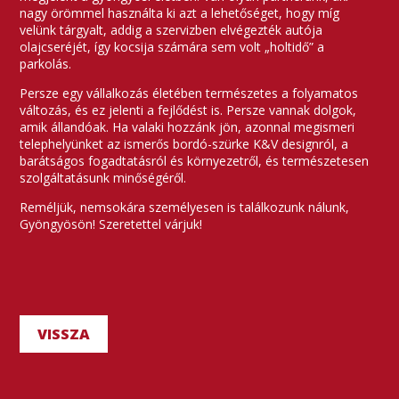
nagy örömmel használta ki azt a lehetőséget, hogy míg
velünk tárgyalt, addig a szervizben elvégezték autója
olajcseréjét, így kocsija számára sem volt „holtidő” a
parkolás.
Persze egy vállalkozás életében természetes a folyamatos
változás, és ez jelenti a fejlődést is. Persze vannak dolgok,
amik állandóak. Ha valaki hozzánk jön, azonnal megismeri
telephelyünket az ismerős bordó-szürke K&V designról, a
barátságos fogadtatásról és környezetről, és természetesen
szolgáltatásunk minőségéről.
Reméljük, nemsokára személyesen is találkozunk nálunk,
Gyöngyösön! Szeretettel várjuk!
VISSZA