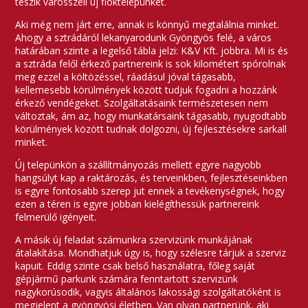
teszik városszéli új fióktelepünket.
Aki még nem járt erre, annak is könnyű megtalálnia minket.
Ahogy a sztrádáról lekanyarodunk Gyöngyös felé, a város
határában szinte a legelső tábla jelzi: K&V Kft. jobbra. Mi is és
a sztráda felől érkező partnereink is sok kilométert spórolnak
meg ezzel a költözéssel, ráadásul jóval tágasabb,
kellemesebb körülmények között tudjuk fogadni a hozzánk
érkező vendégeket. Szolgáltatásaink természetesen nem
változtak, ám az, hogy munkatársaink tágasabb, nyugodtabb
körülmények között tudnak dolgozni, új fejlesztésekre sarkall
minket.
Új telepünkön a szállítmányozás mellett egyre nagyobb
hangsúlyt kap a raktározás, és terveinkben, fejlesztéseinkben
is egyre fontosabb szerep jut ennek a tevékenységnek, hogy
ezen a téren is egyre jobban kielégíthessük partnereink
felmerülő igényeit.
A másik új feladat számunkra szervizünk munkájának
átalakítása. Mondhatjuk úgy is, hogy szélesre tárjuk a szerviz
kapuit. Eddig szinte csak belső használatra, főleg saját
gépjármű parkunk számára fenntartott szervizünk
nagykorúsodik, vagyis általános lakossági szolgáltatóként is
megjelent a gyöngyösi életben. Van olyan partnerünk, aki