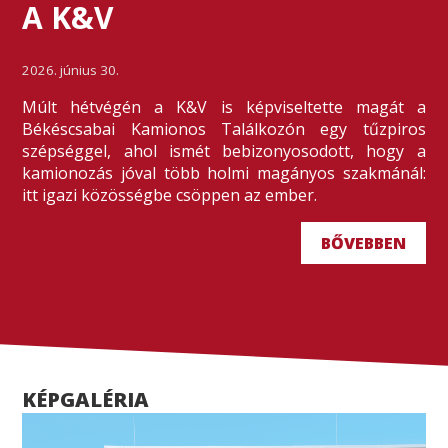
A K&V
2026. június 30.
Múlt hétvégén a K&V is képviseltette magát a
Békéscsabai Kamionos Találkozón egy tűzpiros
szépséggel, ahol ismét bebizonyosodott, hogy a
kamionozás jóval több holmi magányos szakmánál:
itt igazi közösségbe csöppen az ember.
BŐVEBBEN
KÉPGALÉRIA