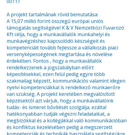
00111
A projekt tartalmának rövid bemutatása:
A 15,07 millió forint összegű európai uniós
támogatás segítségével K & V Nemzetközi Fuvarozó
Kft célja, hogy a munkavállalók munkahelyi és
munkavégzéshez kapcsolódó készségeit és
kompetenciáit tovább fejlessze a vállalkozás piaci
versenyképességének megtartása és növelése
érdekében. Fontos , hogy a munkavállalók
rendelkezzenek a jogszabályban előírt
képesítésekkel, ezen felül pedig egyre több
szakmailag képzett, kommunikációs valamint idegen
nyelvi kompetenciákkal is rendelkező munkaerőre
van szükség. A projekt keretében megvalósított
képzésektől azt várjuk, hogy a munkavállalóink
tudás- és ismeret bővítését szolgálja, ezáltal
hatékonyabban tudják végezni feladataikat, a
megbízókkal és a kollégákkal való kommunikációban
és konfliktus kezelésében pedig a megszerzett
kompetenciák és technikák használata segítségükre