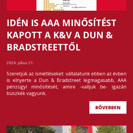
IDÉN IS AAA MINŐSÍTÉST
KAPOTT A K&V A DUN &
BRADSTREETTŐL
2026. július 21.
Szeretjük az ismétléseket: vállalatunk ebben az évben
is elnyerte a Dun & Bradstreet legmagasabb, AAA
pénzügyi minősítését, amire -valljuk be- igazán
büszkék vagyunk.
BŐVEBBEN