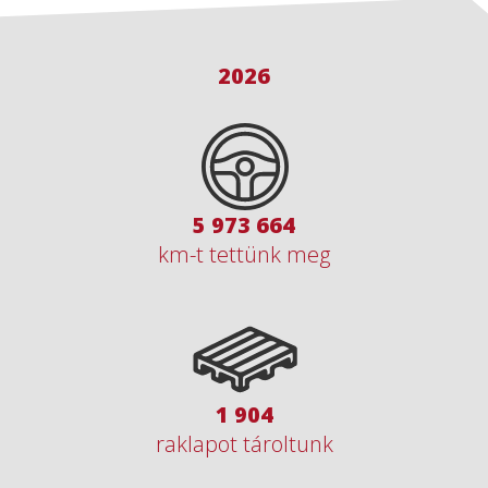
2026
8 631 066
km-t tettünk meg
2 751
raklapot tároltunk