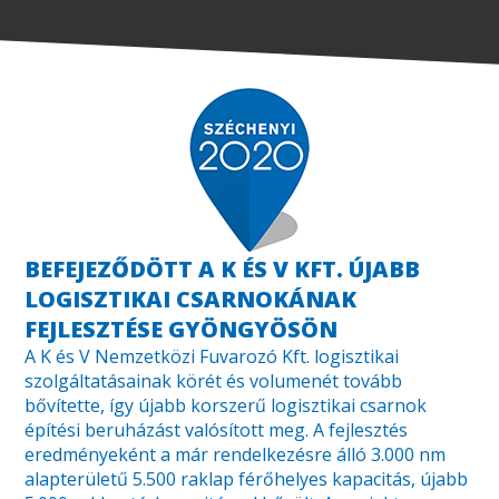
BEFEJEZŐDÖTT A K ÉS V KFT. ÚJABB
LOGISZTIKAI CSARNOKÁNAK
FEJLESZTÉSE GYÖNGYÖSÖN
A K és V Nemzetközi Fuvarozó Kft. logisztikai
szolgáltatásainak körét és volumenét tovább
bővítette, így újabb korszerű logisztikai csarnok
építési beruházást valósított meg. A fejlesztés
eredményeként a már rendelkezésre álló 3.000 nm
alapterületű 5.500 raklap férőhelyes kapacitás, újabb