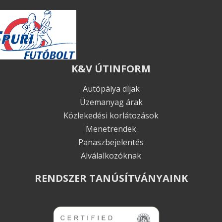
K&V ÚTINFORM
Autópálya díjak
Üzemanyag árak
Közlekedési korlátozások
Menetrendek
Panaszbejelentés
Alválalkozóknak
RENDSZER TANÚSÍTVÁNYAINK