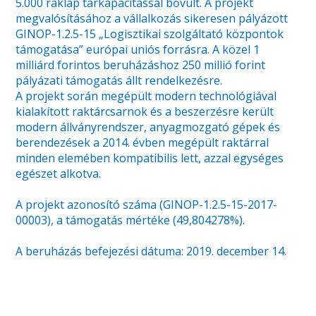
5.000 raklap tárkapacitással bővült. A projekt
megvalósításához a vállalkozás sikeresen pályázott
GINOP-1.2.5-15 „Logisztikai szolgáltató központok
támogatása” európai uniós forrásra. A közel 1
milliárd forintos beruházáshoz 250 millió forint
pályázati támogatás állt rendelkezésre.
A projekt során megépült modern technológiával
kialakított raktárcsarnok és a beszerzésre került
modern állványrendszer, anyagmozgató gépek és
berendezések a 2014. évben megépült raktárral
minden elemében kompatibilis lett, azzal egységes
egészet alkotva.
A projekt azonosító száma (GINOP-1.2.5-15-2017-
00003), a támogatás mértéke (49,804278%).
A beruházás befejezési dátuma: 2019. december 14.