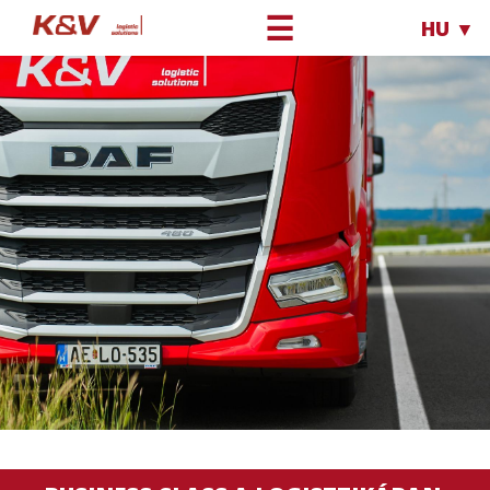
☰
HU ▼