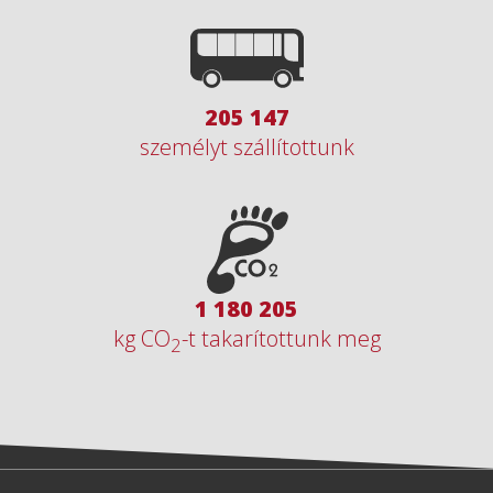
296 744
személyt szállítottunk
1 707 160
kg CO
-t takarítottunk meg
2