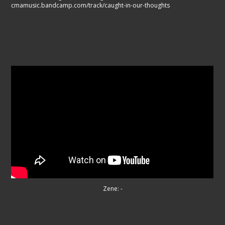
cmamusic.bandcamp.com/track/caught-in-our-thoughts
Zene: -