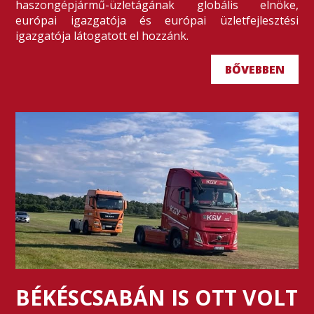
haszongépjármű-üzletágának globális elnöke,
európai igazgatója és európai üzletfejlesztési
igazgatója látogatott el hozzánk.
BŐVEBBEN
BÉKÉSCSABÁN IS OTT VOLT