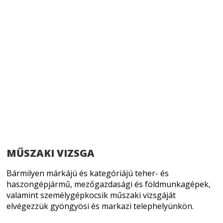
MŰSZAKI VIZSGA
Bármilyen márkájú és kategóriájú teher- és
haszongépjármű, mezőgazdasági és földmunkagépek,
valamint személygépkocsik műszaki vizsgáját
elvégezzük gyöngyösi és markazi telephelyünkön.