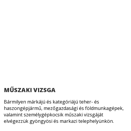
MŰSZAKI VIZSGA
Bármilyen márkájú és kategóriájú teher- és
haszongépjármű, mezőgazdasági és földmunkagépek,
valamint személygépkocsik műszaki vizsgáját
elvégezzük gyöngyösi és markazi telephelyünkön.