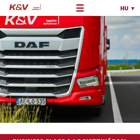
☰
HU ▼