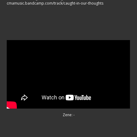
cmamusic.bandcamp.com/track/caught-in-our-thoughts
Zene: -