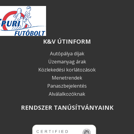
K&V ÚTINFORM
Autópálya díjak
Üzemanyag árak
Közlekedési korlátozások
Menetrendek
Panaszbejelentés
Alválalkozóknak
RENDSZER TANÚSÍTVÁNYAINK