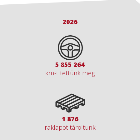
2026
8 564 416
km-t tettünk meg
2 744
raklapot tároltunk