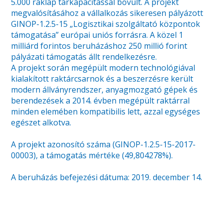
5.000 raklap tárkapacitással bővült. A projekt
megvalósításához a vállalkozás sikeresen pályázott
GINOP-1.2.5-15 „Logisztikai szolgáltató központok
támogatása” európai uniós forrásra. A közel 1
milliárd forintos beruházáshoz 250 millió forint
pályázati támogatás állt rendelkezésre.
A projekt során megépült modern technológiával
kialakított raktárcsarnok és a beszerzésre került
modern állványrendszer, anyagmozgató gépek és
berendezések a 2014. évben megépült raktárral
minden elemében kompatibilis lett, azzal egységes
egészet alkotva.
A projekt azonosító száma (GINOP-1.2.5-15-2017-
00003), a támogatás mértéke (49,804278%).
A beruházás befejezési dátuma: 2019. december 14.