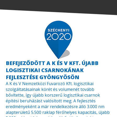
BEFEJEZŐDÖTT A K ÉS V KFT. ÚJABB
LOGISZTIKAI CSARNOKÁNAK
FEJLESZTÉSE GYÖNGYÖSÖN
A K és V Nemzetközi Fuvarozó Kft. logisztikai
szolgáltatásainak körét és volumenét tovább
bővítette, így újabb korszerű logisztikai csarnok
építési beruházást valósított meg. A fejlesztés
eredményeként a már rendelkezésre álló 3.000 nm
alapterületű 5.500 raklap férőhelyes kapacitás, újabb