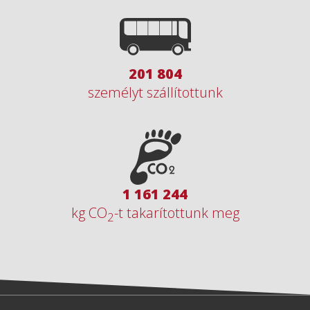
295 176
személyt szállítottunk
1 698 536
kg CO
-t takarítottunk meg
2