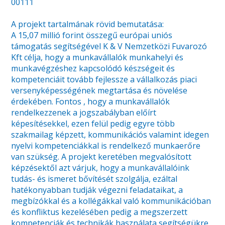
00111
A projekt tartalmának rövid bemutatása:
A 15,07 millió forint összegű európai uniós
támogatás segítségével K & V Nemzetközi Fuvarozó
Kft célja, hogy a munkavállalók munkahelyi és
munkavégzéshez kapcsolódó készségeit és
kompetenciáit tovább fejlessze a vállalkozás piaci
versenyképességének megtartása és növelése
érdekében. Fontos , hogy a munkavállalók
rendelkezzenek a jogszabályban előírt
képesítésekkel, ezen felül pedig egyre több
szakmailag képzett, kommunikációs valamint idegen
nyelvi kompetenciákkal is rendelkező munkaerőre
van szükség. A projekt keretében megvalósított
képzésektől azt várjuk, hogy a munkavállalóink
tudás- és ismeret bővítését szolgálja, ezáltal
hatékonyabban tudják végezni feladataikat, a
megbízókkal és a kollégákkal való kommunikációban
és konfliktus kezelésében pedig a megszerzett
kompetenciák és technikák használata segítségükre