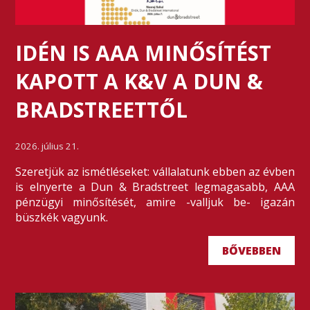
IDÉN IS AAA MINŐSÍTÉST
KAPOTT A K&V A DUN &
BRADSTREETTŐL
2026. július 21.
Szeretjük az ismétléseket: vállalatunk ebben az évben
is elnyerte a Dun & Bradstreet legmagasabb, AAA
pénzügyi minősítését, amire -valljuk be- igazán
büszkék vagyunk.
BŐVEBBEN