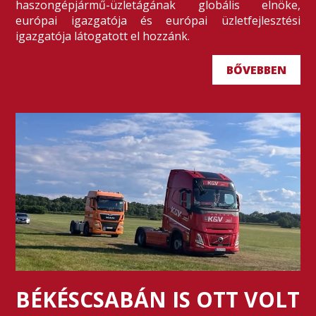
haszongépjármű-üzletágának globális elnöke,
európai igazgatója és európai üzletfejlesztési
igazgatója látogatott el hozzánk.
BŐVEBBEN
BÉKÉSCSABÁN IS OTT VOLT