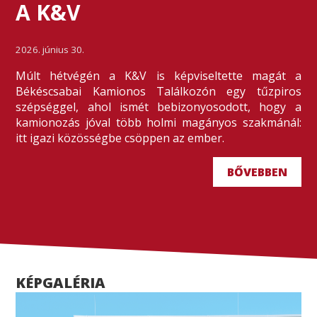
A K&V
2026. június 30.
Múlt hétvégén a K&V is képviseltette magát a
Békéscsabai Kamionos Találkozón egy tűzpiros
szépséggel, ahol ismét bebizonyosodott, hogy a
kamionozás jóval több holmi magányos szakmánál:
itt igazi közösségbe csöppen az ember.
BŐVEBBEN
KÉPGALÉRIA