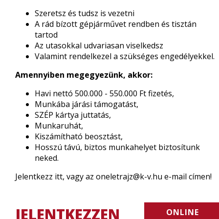
Szeretsz és tudsz is vezetni
A rád bízott gépjárművet rendben és tisztán
tartod
Az utasokkal udvariasan viselkedsz
Valamint rendelkezel a szükséges engedélyekkel.
Amennyiben megegyezünk, akkor:
Havi nettó 500.000 - 550.000 Ft fizetés,
Munkába járási támogatást,
SZÉP kártya juttatás,
Munkaruhát,
Kiszámítható beosztást,
Hosszú távú, biztos munkahelyet biztosítunk
neked.
Jelentkezz itt, vagy az
oneletrajz@k-v.hu
e-mail címen!
JELENTKEZZEN
ONLINE