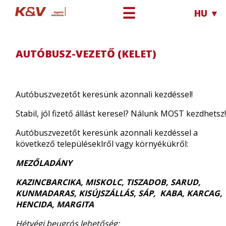
☰
HU ▼
Karrier
Autóbusz-Vezető (KELET)
AUTÓBUSZ-VEZETŐ (KELET)
Autóbuszvezetőt keresünk azonnali kezdéssel!
Stabil, jól fizető állást keresel? Nálunk MOST kezdhetsz
Autóbuszvezetőt keresünk azonnali kezdéssel a
következő településeklről vagy környékükről:
MEZŐLADÁNY
KAZINCBARCIKA, MISKOLC, TISZADOB, SARUD,
KUNMADARAS, KISÚJSZÁLLÁS, SÁP, KABA, KARCAG,
HENCIDA, MARGITA
Hétvégi beugrós lehetőség: