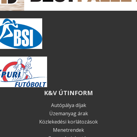
K&V ÚTINFORM
Autópálya díjak
Üzemanyag árak
Közlekedési korlátozások
Menetrendek