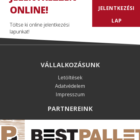
ONLINE!
JELENTKEZÉSI
LAP
Töltse ki online jelentkezési
lapunkat!
VÁLLALKOZÁSUNK
Letöltések
Adatvédelem
Impresszum
PARTNEREINK