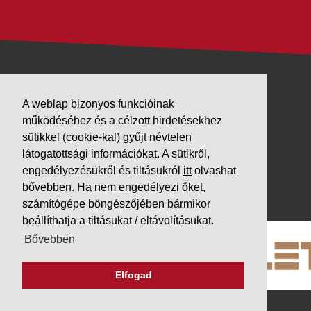
VÁLLALKOZÁSUNK
A weblap bizonyos funkcióinak
működéséhez és a célzott hirdetésekhez
Letöltések
sütikkel (cookie-kal) gyűjt névtelen
Adatvédelem
látogatottsági információkat. A sütikről,
Impresszum
engedélyezésükről és tiltásukról
itt
olvashat
bővebben. Ha nem engedélyezi őket,
PARTNEREINK
számítógépe böngészőjében bármikor
beállíthatja a tiltásukat / eltávolításukat.
Bővebben
Elfogad