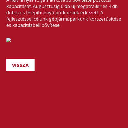
A K&V a nyár folyamán tovább bővítette pótkocsi
kapacitását. Augusztusig 6 db új megatrailer és 4 db
dobozos felépítményű pótkocsink érkezett. A
fejlesztéssel célunk gépjárműparkunk korszerűsítése
és kapacitásbeli bővítése.
VISSZA