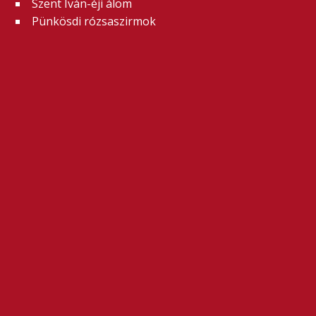
Szent Iván-éji álom
Pünkösdi rózsaszirmok