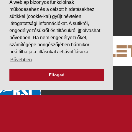
A weblap bizonyos funkcióinak
Adatvédelem
működéséhez és a célzott hirdetésekhez
Impresszum
sütikkel (cookie-kal) gyűjt névtelen
látogatottsági információkat. A sütikről,
PARTNEREINK
engedélyezésükről és tiltásukról
itt
olvashat
bővebben. Ha nem engedélyezi őket,
számítógépe böngészőjében bármikor
beállíthatja a tiltásukat / eltávolításukat.
Bővebben
Elfogad