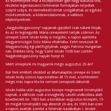
Az eseménynek már a középkorban igen nagy kultusza volt,
részletei legendaszerű történetek formájában terjedtek
szájról szájra, és kiemelkedő témát szolgáltattak az egyházi
művészeteknek, a kódexirodalomnak, a vallásos
népkönyveknek.
„Nagyboldogasszony” napjának igazából csak nálunk hívják,
és az év legnagyobb Mária-ünnepeként tartják számon. Az
ünnepet Szent István király is megülte, e napon ajánlotta
Magyarországot Szűz Mária oltalmába. Ezért nevezzük őt
Magyarország égi pártfogójának, vagyis Patrona Hungariae-
nak. Érdekes tény, hogy Szent István 1038-ban szintén
Nagyboldogasszony napján hunyt el.
Miért ünneplünk mi magyarok mégis augusztus 20-án?
Bár fent említett okokból az államalapítás ünnepe és Szent
István király szoros kapcsolatban áll 15-ével, a történelem
mégis más napra írta be nemzeti ünnepünk dátumát.
István halála után augusztus közepe megmaradt törvénylátó
napnak, a változás csak a lovagkirály László uralkodása alatt
következett be. 1083-ban a korábban augusztus közepén, 15-
én megült törvénylátó nap átkerült 20-ára, és 1083-ban ezen
a napon avatták szentté a fehérvári bazilikában I. Istvánt.