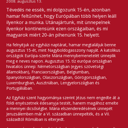
2008. augusztus 13.
Tévedés ne essék, mi dolgozunk 15-én, azonban
hamar feltűnhet, hogy Európában több helyen leáll
ilyenkor a munka. Utánajártunk, mit ünnepelnek
ilyenkor kontinensünk ezen országaiban, és mi
magyarok miért 20-án pihenünk 15. helyett.
Ha felnyitjuk az egyházi naptárat, hamar megtaláljuk benne
augusztus 15-ét, mint Nagyboldogasszony napját. A katolikus
országok Európa-szerte Mária mennybemenetelét ünneplik
meg e neves napon. Augusztus 15. tíz európai országban
hivatalos ünnep: Németországban (egyes szövetségi
államokban), Franciaországban, Belgiumban,
Spanyolországban, Olaszországban, Görögországban,
Luxemburgban, Ausztriában, Lengyelországban és
Portugáliában.
Az Egyház szent hagyománya szerint Jézus nem engedte át a
földi enyészetnek édesanyja testét, hanem magához emelte
a mennyei dicsőségbe. Mária elszenderedésének ünnepét
Jeruzsálemben már a VI. században ünnepelték, és a VII.
századtól Rómában is elterjedt.