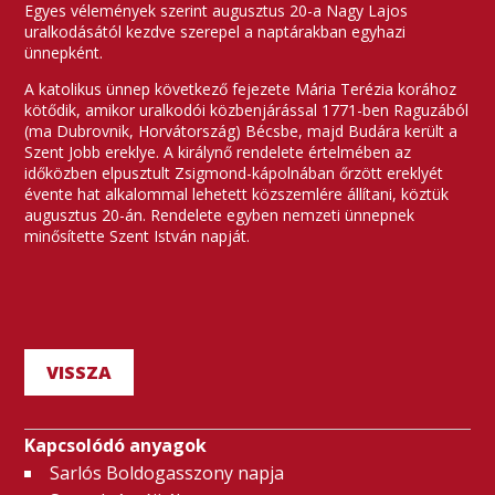
Egyes vélemények szerint augusztus 20-a Nagy Lajos
uralkodásától kezdve szerepel a naptárakban egyhazi
ünnepként.
A katolikus ünnep következő fejezete Mária Terézia korához
kötődik, amikor uralkodói közbenjárással 1771-ben Raguzából
(ma Dubrovnik, Horvátország) Bécsbe, majd Budára került a
Szent Jobb ereklye. A királynő rendelete értelmében az
időközben elpusztult Zsigmond-kápolnában őrzött ereklyét
évente hat alkalommal lehetett közszemlére állítani, köztük
augusztus 20-án. Rendelete egyben nemzeti ünnepnek
minősítette Szent István napját.
VISSZA
Kapcsolódó anyagok
Sarlós Boldogasszony napja