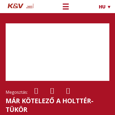
☰
HU ▼
Megosztás:
MÁR KÖTELEZŐ A HOLTTÉR-
TÜKÖR