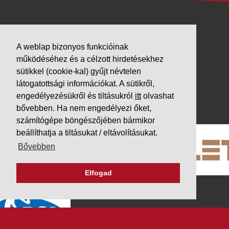
VÁLLALKOZÁSUNK
A weblap bizonyos funkcióinak
Letöltések
működéséhez és a célzott hirdetésekhez
Adatvédelem
sütikkel (cookie-kal) gyűjt névtelen
Impresszum
látogatottsági információkat. A sütikről,
engedélyezésükről és tiltásukról
itt
olvashat
PARTNEREINK
bővebben. Ha nem engedélyezi őket,
számítógépe böngészőjében bármikor
beállíthatja a tiltásukat / eltávolításukat.
Bővebben
Elfogad