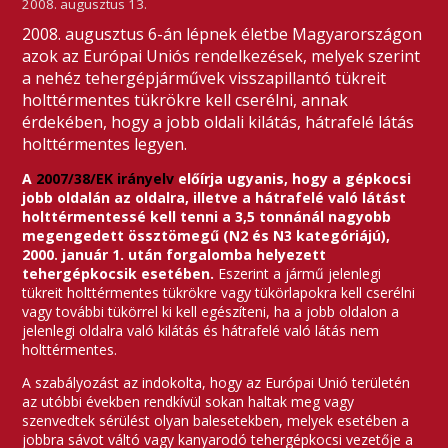
2008. augusztus 13.
2008. augusztus 6-án lépnek életbe Magyarországon
azok az Európai Uniós rendelkezések, melyek szerint
a nehéz tehergépjárművek visszapillantó tükreit
holttérmentes tükrökre kell cserélni, annak
érdekében, hogy a jobb oldali kilátás, hátrafelé látás
holttérmentes legyen.
A
2007/38/EK irányelv
előírja ugyanis, hogy a gépkocsi
jobb oldalán az oldalra, illetve a hátrafelé való látást
holttérmentessé kell tenni a 3,5 tonnánál nagyobb
megengedett össztömegű (N2 és N3 kategóriájú),
2000. január 1. után forgalomba helyezett
tehergépkocsik esetében.
Eszerint a jármű jelenlegi
tükreit holttérmentes tükrökre vagy tükörlapokra kell cserélni
vagy további tükörrel ki kell egészíteni, ha a jobb oldalon a
jelenlegi oldalra való kilátás és hátrafelé való látás nem
holttérmentes.
A szabályozást az indokolta, hogy az Európai Unió területén
az utóbbi években rendkívül sokan haltak meg vagy
szenvedtek sérülést olyan balesetekben, melyek esetében a
jobbra sávot váltó vagy kanyarodó tehergépkocsi vezetője a