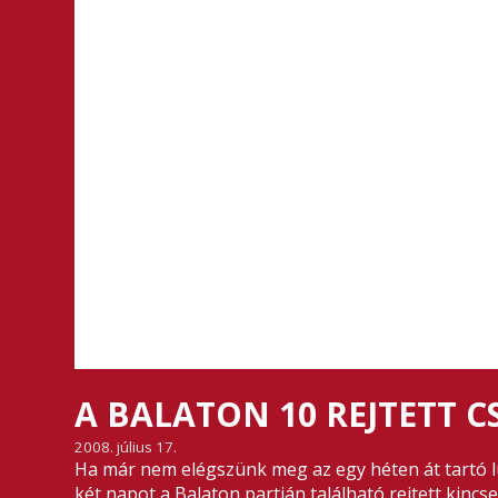
A BALATON 10 REJTETT 
2008. július 17.
Ha már nem elégszünk meg az egy héten át tartó l
két napot a Balaton partján található rejtett kinc