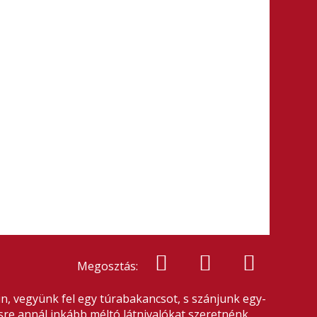
Megosztás:
n, vegyünk fel egy túrabakancsot, s szánjunk egy-
ésre annál inkább méltó látnivalókat szeretnénk