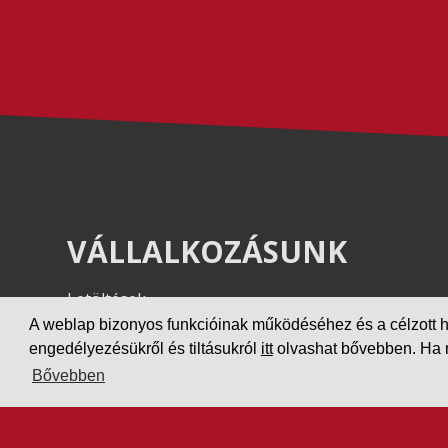
VÁLLALKOZÁSUNK
Letöltések
Adatvédelem
A weblap bizonyos funkcióinak működéséhez és a célzott hird
engedélyezésükről és tiltásukról
itt
olvashat bővebben. Ha ne
Impresszum
Bővebben
PARTNEREINK