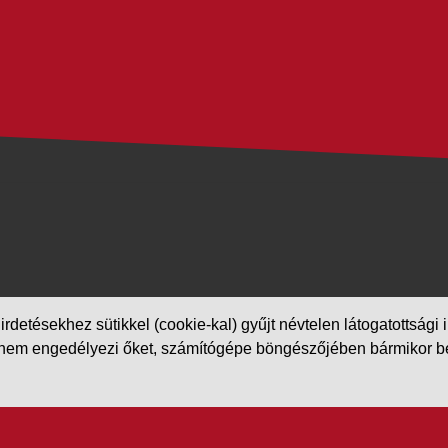
etésekhez sütikkel (cookie-kal) gyűjt névtelen látogatottsági in
m engedélyezi őket, számítógépe böngészőjében bármikor beállít