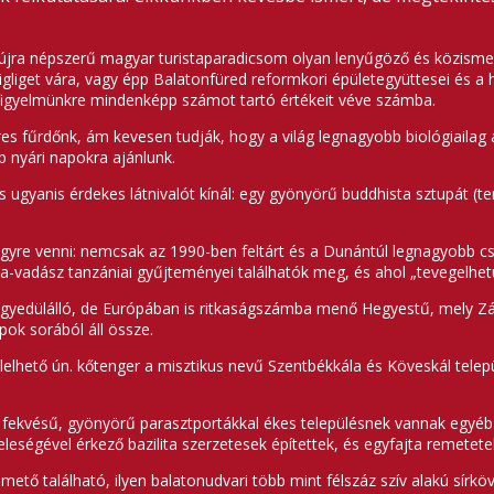
jra népszerű magyar turistaparadicsom olyan lenyűgöző és közismert l
igliget vára, vagy épp Balatonfüred reformkori épületegyüttesei és a
 figyelmünkre mindenképp számot tartó értékeit véve számba.
res fűrdőnk, ám kevesen tudják, hogy a világ legnagyobb biológiaila
b nyári napokra ajánlunk.
ülés ugyanis érdekes látnivalót kínál: egy gyönyörű buddhista sztupát 
yre venni: nemcsak az 1990-ben feltárt és a Dunántúl legnagyobb 
a-vadász tanzániai gyűjteményei találhatók meg, és ahol „tevegelhetü
yedülálló, de Európában is ritkaságszámba menő Hegyestű, mely Zánk
ok sorából áll össze.
llelhető ún. kőtenger a misztikus nevű Szentbékkála és Köveskál tel
fekvésű, gyönyörű parasztportákkal ékes településnek vannak egyéb f
i feleségével érkező bazilita szerzetesek építettek, és egyfajta remete
tő található, ilyen balatonudvari több mint félszáz szív alakú sírköv