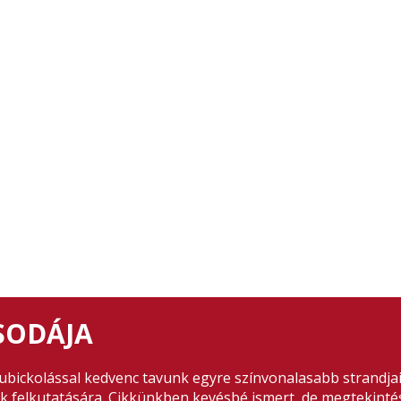
CSODÁJA
ubickolással kedvenc tavunk egyre színvonalasabb strandjai
sek felkutatására. Cikkünkben kevésbé ismert, de megtekint