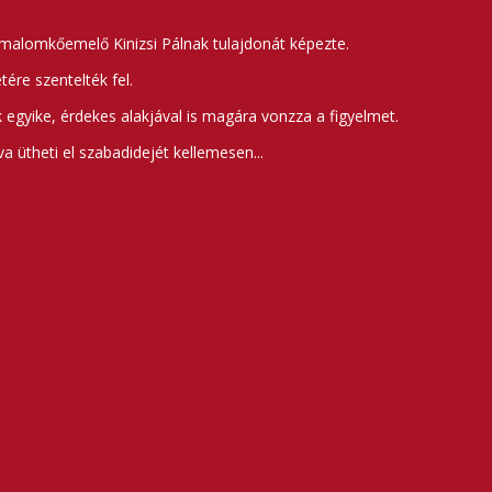
 malomkőemelő Kinizsi Pálnak tulajdonát képezte.
ére szentelték fel.
egyike, érdekes alakjával is magára vonzza a figyelmet.
a ütheti el szabadidejét kellemesen...