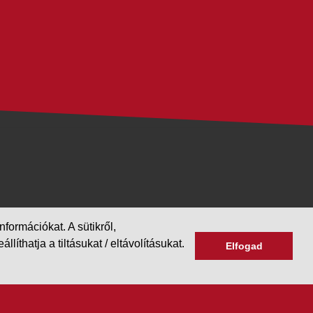
formációkat. A sütikről,
hatja a tiltásukat / eltávolításukat.
Elfogad