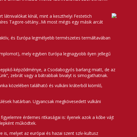
átnivalókat kínál, mint a keszthelyi Festetich
 híres Tagore-sétány...Mi most mégis egy másik arcát
g aktív, és Európa legmélyebb természetes termáltavában
(templomot), mely egyben Európa legnagyobb ilyen jellegű
cseppkő-képződménye, a Csodabogyós barlang miatt, de az
nk”, zebrát vagy a bátrabbak bivalyt is simogathatnak.
a közelében található és vulkáni kráterből kiömlő,
epülések határban. Ugyancsak megkövesedett vulkáni
igyelemre érdemes ritkaságai is: ilyenek azok a kőbe vájt
telepként működtek.
e is, melyet az európai és hazai szent szív-kultusz