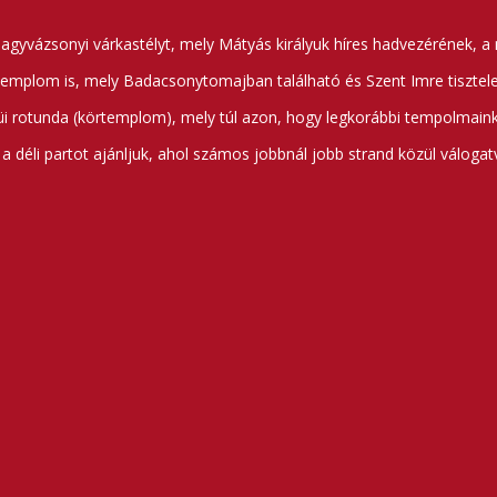
agyvázsonyi várkastélyt, mely Mátyás királyuk híres hadvezérének, a
 templom is, mely Badacsonytomajban található és Szent Imre tisztelet
üi rotunda (körtemplom), mely túl azon, hogy legkorábbi tempolmaink 
 déli partot ajánljuk, ahol számos jobbnál jobb strand közül válogatv