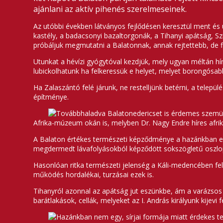
ajánlani az aktív pihenés szerelmeseinek.
Az utóbbi években látványos fejlődésen keresztül ment és ú
kastély, a badacsonyi bazaltorgonák, a Tihanyi apátság, Sz
próbáljuk megmutatni a Balatonnak, annak rejtettebb, de
Utunkat a hévízi gyógytóval kezdjük, mely ugyan méltán hí
lubickolhatunk ha felkeressük e helyet, melyet borongósab
Ha Zalaszántó felé járunk, ne restelljünk betérni, a telep
építménye.
Továbbhaladva Balatonedericset is érdemes szemüg
Afrika-múzeum okán is, melyben Dr. Nagy Endre híres afrik
A Balaton értékes természeti képződménye a hazánkban eg
megdermedt lávafolyásokból képződött sokszögletű oszlop
Hasonlóan ritka természeti jelenség a Káli-medencében fe
működés hordalékai, turzásai ezek is.
Tihanyról azonnal az apátság jut eszünkbe, ám a varázsos 
barátlakások, cellák, melyeket az I. András királyunk kijev
Hazánkban nem egy, sírjai formája miatt érdekes teme