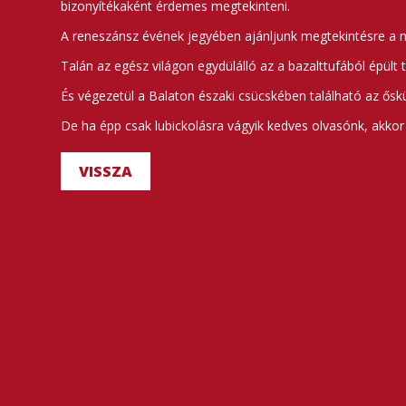
bizonyítékaként érdemes megtekinteni.
A reneszánsz évének jegyében ajánljunk megtekintésre a n
Talán az egész világon egydülálló az a bazalttufából épült
És végezetül a Balaton északi csücskében található az ősk
De ha épp csak lubickolásra vágyik kedves olvasónk, akkor a
VISSZA