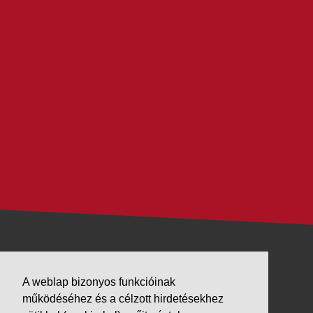
VÁLLALKOZÁSUNK
A weblap bizonyos funkcióinak
Letöltések
működéséhez és a célzott hirdetésekhez