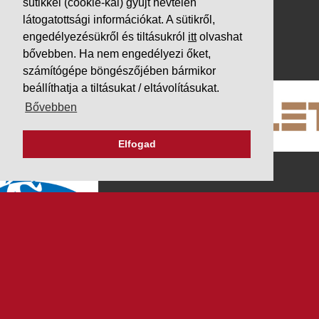
Adatvédelem
sütikkel (cookie-kal) gyűjt névtelen
látogatottsági információkat. A sütikről,
Impresszum
engedélyezésükről és tiltásukról
itt
olvashat
PARTNEREINK
bővebben. Ha nem engedélyezi őket,
számítógépe böngészőjében bármikor
beállíthatja a tiltásukat / eltávolításukat.
Bővebben
Elfogad