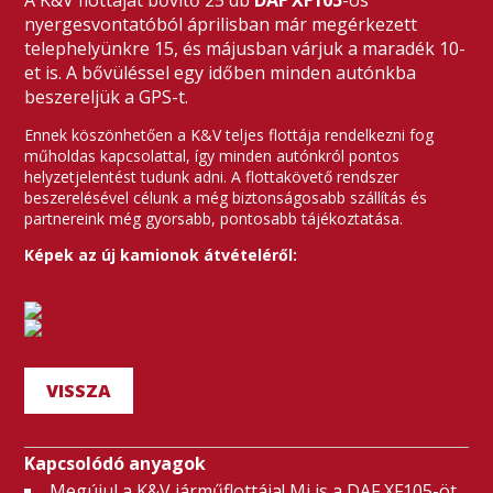
A K&V flottáját bővítő 25 db
DAF XF105
-ös
nyergesvontatóból áprilisban már megérkezett
telephelyünkre 15, és májusban várjuk a maradék 10-
et is. A bővüléssel egy időben minden autónkba
beszereljük a GPS-t.
Ennek köszönhetően a K&V teljes flottája rendelkezni fog
műholdas kapcsolattal, így minden autónkról pontos
helyzetjelentést tudunk adni. A flottakövető rendszer
beszerelésével célunk a még biztonságosabb szállítás és
partnereink még gyorsabb, pontosabb tájékoztatása.
Képek az új kamionok átvételéről:
VISSZA
Kapcsolódó anyagok
Megújul a K&V járműflottája! Mi is a DAF XF105-öt