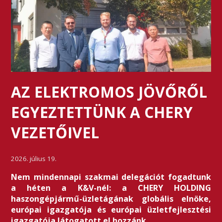
AZ ELEKTROMOS JÖVŐRŐL
EGYEZTETTÜNK A CHERY
VEZETŐIVEL
2026. július 19.
Nem mindennapi szakmai delegációt fogadtunk
a héten a K&V-nél: a CHERY HOLDING
haszongépjármű-üzletágának globális elnöke,
európai igazgatója és európai üzletfejlesztési
igazgatója látogatott el hozzánk.