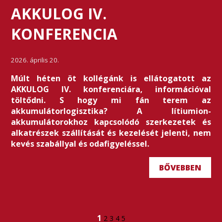
AKKULOG IV.
KONFERENCIA
2026. április 20.
Múlt héten öt kollégánk is ellátogatott az
AKKULOG IV. konferenciára, információval
töltődni. S hogy mi fán terem az
akkumulátorlogisztika? A lítiumion-
akkumulátorokhoz kapcsolódó szerkezetek és
alkatrészek szállítását és kezelését jelenti, nem
kevés szabállyal és odafigyeléssel.
BŐVEBBEN
1
2
3
4
5