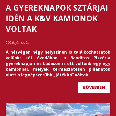
A GYEREKNAPOK SZTÁRJAI
IDÉN A K&V KAMIONOK
VOLTAK
2026. június 2.
A hétvégén négy helyszínen is találkozhattatok
velünk: két óvodában, a Banditos Pizzéria
gyereknapján és Ludason is ott voltunk egy-egy
kamionnal, melyek természetesen pillanatok
alatt a legnépszerűbb „játékká” váltak.
BŐVEBBEN