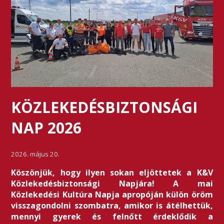
KÖZLEKEDÉSBIZTONSÁGI
NAP 2026
2026. május 20.
Köszönjük, hogy ilyen sokan eljöttetek a K&V
Közlekedésbiztonsági Napjára! A mai
Közlekedési Kultúra Napja apropóján külön öröm
visszagondolni szombatra, amikor is átélhettük,
mennyi gyerek és felnőtt érdeklődik a