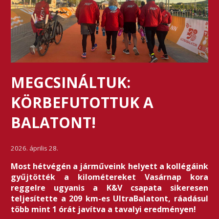
MEGCSINÁLTUK:
KÖRBEFUTOTTUK A
BALATONT!
2026. április 28.
Most hétvégén a járműveink helyett a kollégáink
gyűjtötték a kilométereket Vasárnap kora
reggelre ugyanis a K&V csapata sikeresen
teljesítette a 209 km-es UltraBalatont, ráadásul
több mint 1 órát javítva a tavalyi eredményen!