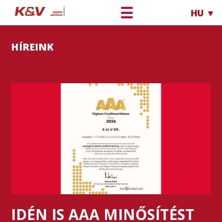
☰
HU ▼
HÍREINK
IDÉN IS AAA MINŐSÍTÉST