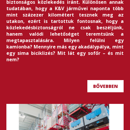
biztonságos közlekedés iránt. Különösen annak
tudatában, hogy a K&V járművei naponta több
mint százezer kilométert tesznek meg az
utakon, ezért is tartottuk fontosnak, hogy a
közlekedésbiztonságról ne csak beszéljünk,
hanem valódi lehetőséget teremtsünk a
megtapasztalására. Milyen felülni egy
kamionba? Mennyire más egy akadálypálya, mint
egy sima biciklizés? Mit lát egy sofőr – és mit
nem?
BŐVEBBEN