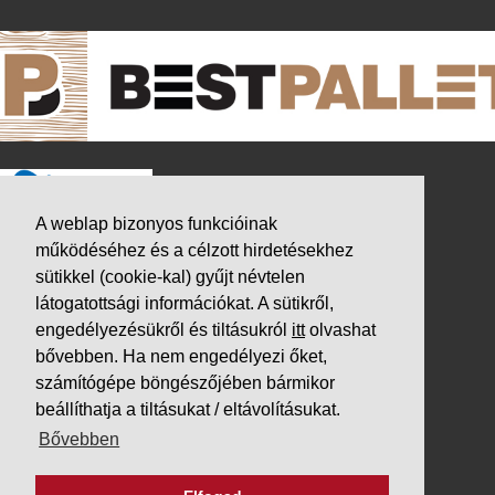
A weblap bizonyos funkcióinak
működéséhez és a célzott hirdetésekhez
sütikkel (cookie-kal) gyűjt névtelen
látogatottsági információkat. A sütikről,
engedélyezésükről és tiltásukról
itt
olvashat
bővebben. Ha nem engedélyezi őket,
számítógépe böngészőjében bármikor
beállíthatja a tiltásukat / eltávolításukat.
K&V ÚTINFORM
Bővebben
Autópálya díjak