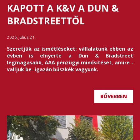
KAPOTT A K&V A DUN &
BRADSTREETTŐL
2026. július 21.
Szeretjük az ismétléseket: vállalatunk ebben az
évben is elnyerte a Dun & Bradstreet
legmagasabb, AAA pénzügyi minősítését, amire -
valljuk be- igazán büszkék vagyunk.
BŐVEBBEN