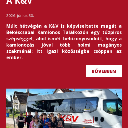
A K&V
2026. június 30.
Múlt hétvégén a K&V is képviseltette magát a
Békéscsabai Kamionos Találkozón egy tűzpiros
szépséggel, ahol ismét bebizonyosodott, hogy a
kamionozás jóval több holmi magányos
szakmánál: itt igazi közösségbe csöppen az
ember.
BŐVEBBEN