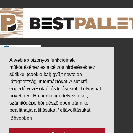
A weblap bizonyos funkcióinak
működéséhez és a célzott hirdetésekhez
sütikkel (cookie-kal) gyűjt névtelen
látogatottsági információkat. A sütikről,
engedélyezésükről és tiltásukról
itt
olvashat
bővebben. Ha nem engedélyezi őket,
számítógépe böngészőjében bármikor
beállíthatja a tiltásukat / eltávolításukat.
K&V ÚTINFORM
Bővebben
Autópálya díjak