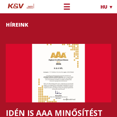
☰
HU ▼
HÍREINK
IDÉN IS AAA MINŐSÍTÉST