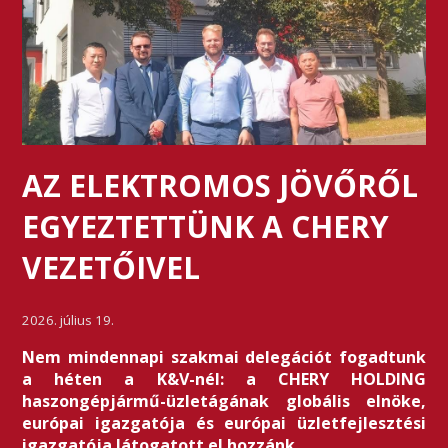
AZ ELEKTROMOS JÖVŐRŐL
EGYEZTETTÜNK A CHERY
VEZETŐIVEL
2026. július 19.
Nem mindennapi szakmai delegációt fogadtunk
a héten a K&V-nél: a CHERY HOLDING
haszongépjármű-üzletágának globális elnöke,
európai igazgatója és európai üzletfejlesztési
igazgatója látogatott el hozzánk.