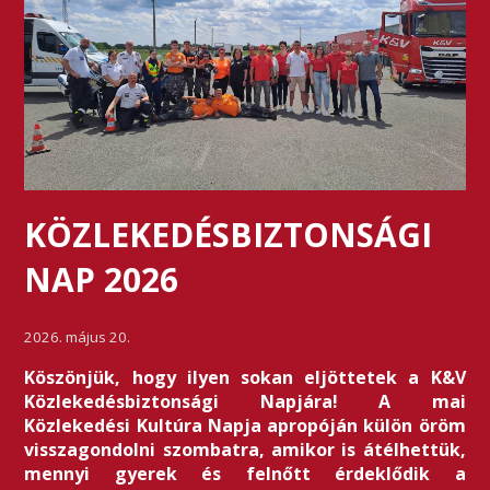
KÖZLEKEDÉSBIZTONSÁGI
NAP 2026
2026. május 20.
Köszönjük, hogy ilyen sokan eljöttetek a K&V
Közlekedésbiztonsági Napjára! A mai
Közlekedési Kultúra Napja apropóján külön öröm
visszagondolni szombatra, amikor is átélhettük,
mennyi gyerek és felnőtt érdeklődik a