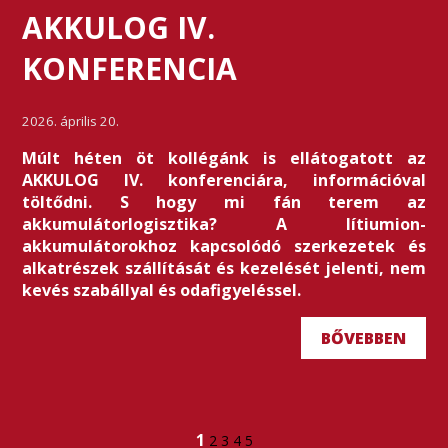
AKKULOG IV.
KONFERENCIA
2026. április 20.
Múlt héten öt kollégánk is ellátogatott az
AKKULOG IV. konferenciára, információval
töltődni. S hogy mi fán terem az
akkumulátorlogisztika? A lítiumion-
akkumulátorokhoz kapcsolódó szerkezetek és
alkatrészek szállítását és kezelését jelenti, nem
kevés szabállyal és odafigyeléssel.
BŐVEBBEN
1
2
3
4
5