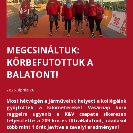
MEGCSINÁLTUK:
KÖRBEFUTOTTUK A
BALATONT!
2026. április 28.
Most hétvégén a járműveink helyett a kollégáink
gyűjtötték a kilométereket Vasárnap kora
reggelre ugyanis a K&V csapata sikeresen
teljesítette a 209 km-es UltraBalatont, ráadásul
több mint 1 órát javítva a tavalyi eredményen!