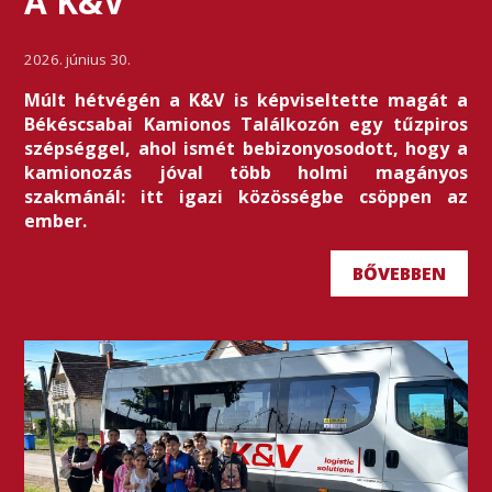
A K&V
2026. június 30.
Múlt hétvégén a K&V is képviseltette magát a
Békéscsabai Kamionos Találkozón egy tűzpiros
szépséggel, ahol ismét bebizonyosodott, hogy a
kamionozás jóval több holmi magányos
szakmánál: itt igazi közösségbe csöppen az
ember.
BŐVEBBEN