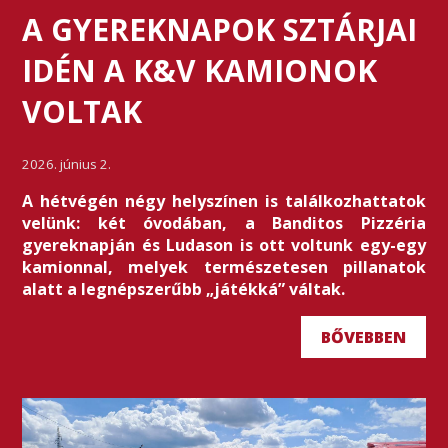
A GYEREKNAPOK SZTÁRJAI
IDÉN A K&V KAMIONOK
VOLTAK
2026. június 2.
A hétvégén négy helyszínen is találkozhattatok
velünk: két óvodában, a Banditos Pizzéria
gyereknapján és Ludason is ott voltunk egy-egy
kamionnal, melyek természetesen pillanatok
alatt a legnépszerűbb „játékká” váltak.
BŐVEBBEN