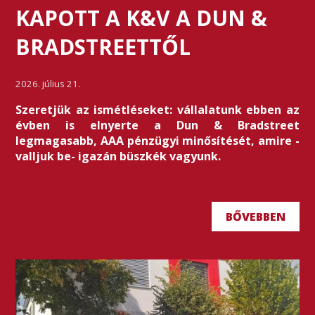
KAPOTT A K&V A DUN &
BRADSTREETTŐL
2026. július 21.
Szeretjük az ismétléseket: vállalatunk ebben az
évben is elnyerte a Dun & Bradstreet
legmagasabb, AAA pénzügyi minősítését, amire -
valljuk be- igazán büszkék vagyunk.
BŐVEBBEN