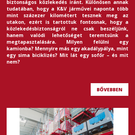
biztonságos közlekedés iránt. Különösen annak
tudatában, hogy a K&V járművei naponta több
mint százezer kilométert tesznek meg az
utakon, ezért is tartottuk fontosnak, hogy a
közlekedésbiztonságról ne csak beszéljünk,
hanem valódi lehetőséget teremtsünk a
megtapasztalására. Milyen felülni egy
kamionba? Mennyire más egy akadálypálya, mint
egy sima biciklizés? Mit lát egy sofőr – és mit
nem?
BŐVEBBEN