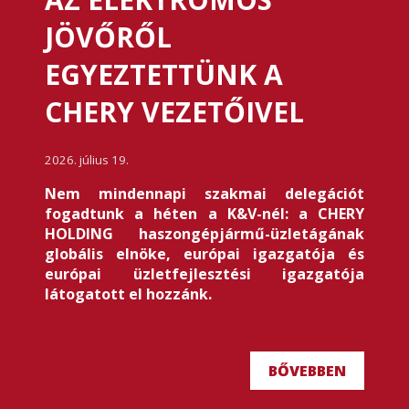
JÖVŐRŐL
EGYEZTETTÜNK A
CHERY VEZETŐIVEL
2026. július 19.
Nem mindennapi szakmai delegációt
fogadtunk a héten a K&V-nél: a CHERY
HOLDING haszongépjármű-üzletágának
globális elnöke, európai igazgatója és
európai üzletfejlesztési igazgatója
látogatott el hozzánk.
BŐVEBBEN