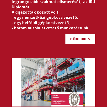
legrangosabb szakmai elismerését, az IRU
Diplomát.
A díjazottak között volt:
- egy nemzetközi gépkocsivezető,
- egy belföldi gépkocsivezető,
- három autóbuszvezető munkatársunk.
BŐVEBBEN