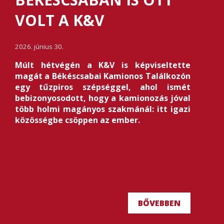
VOLT A K&V
2026. június 30.
Múlt hétvégén a K&V is képviseltette
magát a Békéscsabai Kamionos Találkozón
egy tűzpiros szépséggel, ahol ismét
bebizonyosodott, hogy a kamionozás jóval
több holmi magányos szakmánál: itt igazi
közösségbe csöppen az ember.
BŐVEBBEN