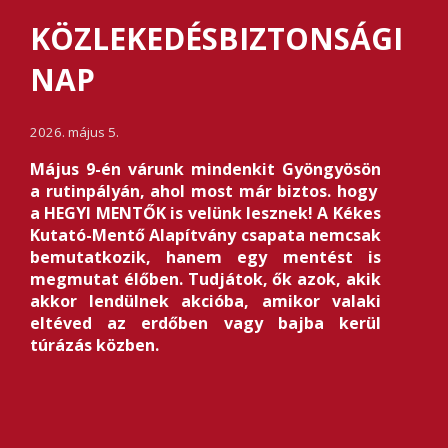
KÖZLEKEDÉSBIZTONSÁGI
NAP
2026. május 5.
Május 9-én várunk mindenkit Gyöngyösön
a rutinpályán, ahol most már biztos. hogy
a HEGYI MENTŐK is velünk lesznek! A Kékes
Kutató-Mentő Alapítvány csapata nemcsak
bemutatkozik, hanem egy mentést is
megmutat élőben. Tudjátok, ők azok, akik
akkor lendülnek akcióba, amikor valaki
eltéved az erdőben vagy bajba kerül
túrázás közben.