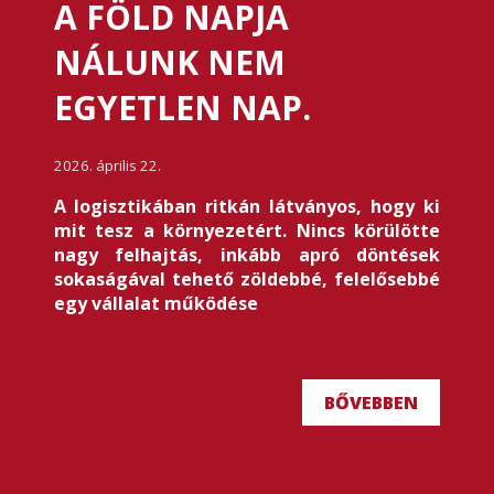
A FÖLD NAPJA
NÁLUNK NEM
EGYETLEN NAP.
2026. április 22.
A logisztikában ritkán látványos, hogy ki
mit tesz a környezetért. Nincs körülötte
nagy felhajtás, inkább apró döntések
sokaságával tehető zöldebbé, felelősebbé
egy vállalat működése
BŐVEBBEN