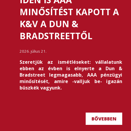
MINŐSÍTÉST KAPOTT A
K&V A DUN &
BRADSTREETTŐL
2026. július 21.
Szeretjük az ismétléseket: vállalatunk
ebben az évben is elnyerte a Dun &
Bradstreet legmagasabb, AAA pénzügyi
minősítését, amire -valljuk be- igazán
büszkék vagyunk.
BŐVEBBEN