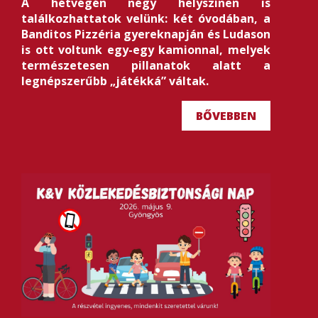
A hétvégén négy helyszínen is
találkozhattatok velünk: két óvodában, a
Banditos Pizzéria gyereknapján és Ludason
is ott voltunk egy-egy kamionnal, melyek
természetesen pillanatok alatt a
legnépszerűbb „játékká” váltak.
BŐVEBBEN