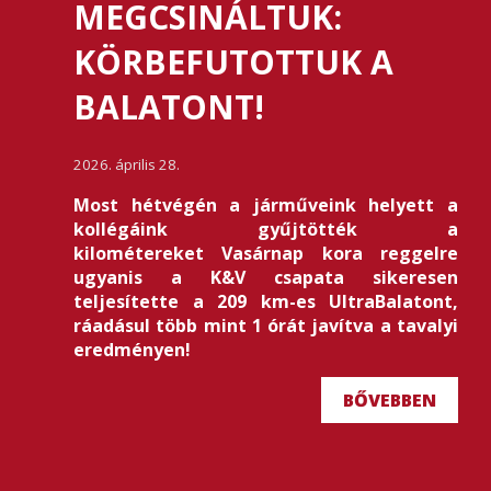
MEGCSINÁLTUK:
KÖRBEFUTOTTUK A
BALATONT!
2026. április 28.
Most hétvégén a járműveink helyett a
kollégáink gyűjtötték a
kilométereket Vasárnap kora reggelre
ugyanis a K&V csapata sikeresen
teljesítette a 209 km-es UltraBalatont,
ráadásul több mint 1 órát javítva a tavalyi
eredményen!
BŐVEBBEN