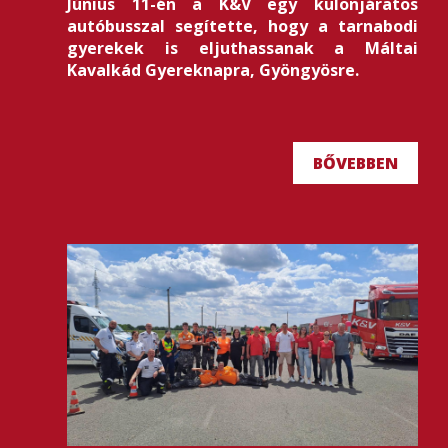
Június 11-én a K&V egy különjáratos
autóbusszal segítette, hogy a tarnabodi
gyerekek is eljuthassanak a Máltai
Kavalkád Gyereknapra, Gyöngyösre.
BŐVEBBEN