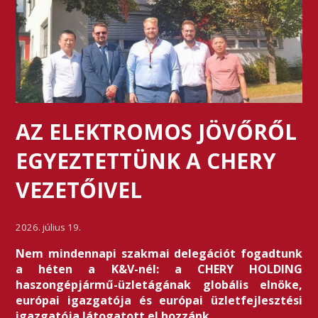
AZ ELEKTROMOS JÖVŐRŐL
EGYEZTETTÜNK A CHERY
VEZETŐIVEL
2026. július 19.
Nem mindennapi szakmai delegációt fogadtunk
a héten a K&V-nél: a CHERY HOLDING
haszongépjármű-üzletágának globális elnöke,
európai igazgatója és európai üzletfejlesztési
igazgatója látogatott el hozzánk.