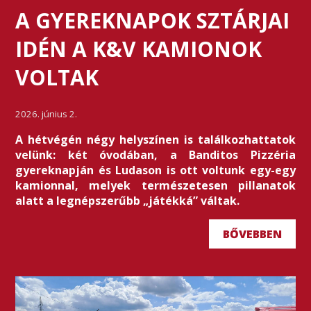
A GYEREKNAPOK SZTÁRJAI
IDÉN A K&V KAMIONOK
VOLTAK
2026. június 2.
A hétvégén négy helyszínen is találkozhattatok
velünk: két óvodában, a Banditos Pizzéria
gyereknapján és Ludason is ott voltunk egy-egy
kamionnal, melyek természetesen pillanatok
alatt a legnépszerűbb „játékká” váltak.
BŐVEBBEN