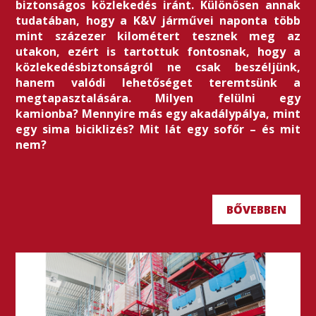
biztonságos közlekedés iránt. Különösen annak
tudatában, hogy a K&V járművei naponta több
mint százezer kilométert tesznek meg az
utakon, ezért is tartottuk fontosnak, hogy a
közlekedésbiztonságról ne csak beszéljünk,
hanem valódi lehetőséget teremtsünk a
megtapasztalására. Milyen felülni egy
kamionba? Mennyire más egy akadálypálya, mint
egy sima biciklizés? Mit lát egy sofőr – és mit
nem?
BŐVEBBEN