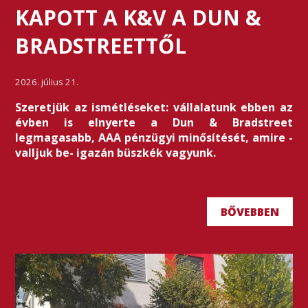
KAPOTT A K&V A DUN &
BRADSTREETTŐL
2026. július 21.
Szeretjük az ismétléseket: vállalatunk ebben az
évben is elnyerte a Dun & Bradstreet
legmagasabb, AAA pénzügyi minősítését, amire -
valljuk be- igazán büszkék vagyunk.
BŐVEBBEN