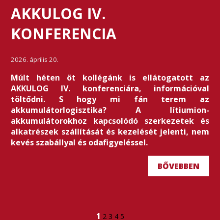
AKKULOG IV.
KONFERENCIA
2026. április 20.
Múlt héten öt kollégánk is ellátogatott az
AKKULOG IV. konferenciára, információval
töltődni. S hogy mi fán terem az
akkumulátorlogisztika? A lítiumion-
akkumulátorokhoz kapcsolódó szerkezetek és
alkatrészek szállítását és kezelését jelenti, nem
kevés szabállyal és odafigyeléssel.
BŐVEBBEN
1
2
3
4
5