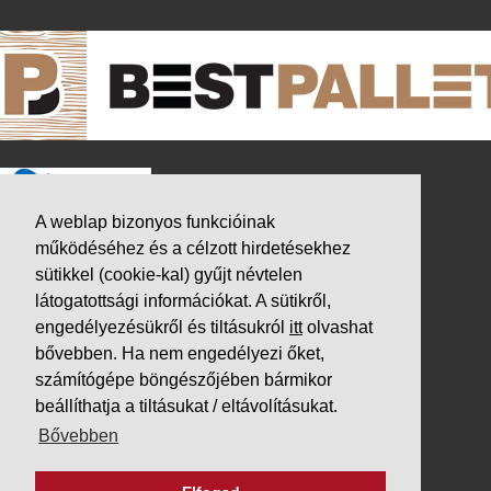
A weblap bizonyos funkcióinak
működéséhez és a célzott hirdetésekhez
sütikkel (cookie-kal) gyűjt névtelen
látogatottsági információkat. A sütikről,
engedélyezésükről és tiltásukról
itt
olvashat
bővebben. Ha nem engedélyezi őket,
számítógépe böngészőjében bármikor
beállíthatja a tiltásukat / eltávolításukat.
K&V ÚTINFORM
Bővebben
Autópálya díjak