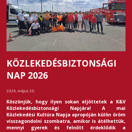
KÖZLEKEDÉSBIZTONSÁGI
NAP 2026
2026. május 20.
Köszönjük, hogy ilyen sokan eljöttetek a K&V
Közlekedésbiztonsági Napjára! A mai
Közlekedési Kultúra Napja apropóján külön öröm
visszagondolni szombatra, amikor is átélhettük,
mennyi gyerek és felnőtt érdeklődik a