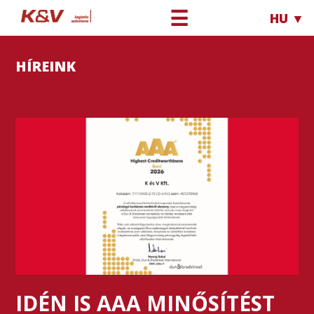
☰
HU ▼
HÍREINK
IDÉN IS AAA MINŐSÍTÉST