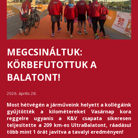
MEGCSINÁLTUK:
KÖRBEFUTOTTUK A
BALATONT!
2026. április 28.
Most hétvégén a járműveink helyett a kollégáink
gyűjtötték a kilométereket Vasárnap kora
reggelre ugyanis a K&V csapata sikeresen
teljesítette a 209 km-es UltraBalatont, ráadásul
több mint 1 órát javítva a tavalyi eredményen!