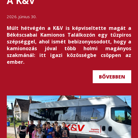
A K&V
2026. június 30.
Múlt hétvégén a K&V is képviseltette magát a
Békéscsabai Kamionos Találkozón egy tűzpiros
szépséggel, ahol ismét bebizonyosodott, hogy a
kamionozás jóval több holmi magányos
szakmánál: itt igazi közösségbe csöppen az
ember.
BŐVEBBEN