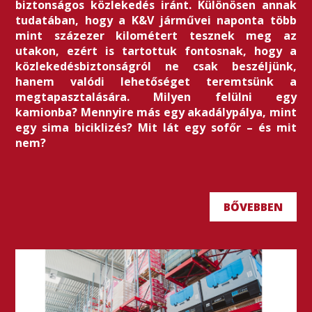
biztonságos közlekedés iránt. Különösen annak
tudatában, hogy a K&V járművei naponta több
mint százezer kilométert tesznek meg az
utakon, ezért is tartottuk fontosnak, hogy a
közlekedésbiztonságról ne csak beszéljünk,
hanem valódi lehetőséget teremtsünk a
megtapasztalására. Milyen felülni egy
kamionba? Mennyire más egy akadálypálya, mint
egy sima biciklizés? Mit lát egy sofőr – és mit
nem?
BŐVEBBEN