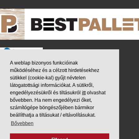
A weblap bizonyos funkcióinak
működéséhez és a célzott hirdetésekhez
sütikkel (cookie-kal) gyűjt névtelen
látogatottsági információkat. A sütikről,
engedélyezésükről és tiltásukról
itt
olvashat
bővebben. Ha nem engedélyezi őket,
számítógépe böngészőjében bármikor
beállíthatja a tiltásukat / eltávolításukat.
K&V ÚTINFORM
Bővebben
Autópálya díjak