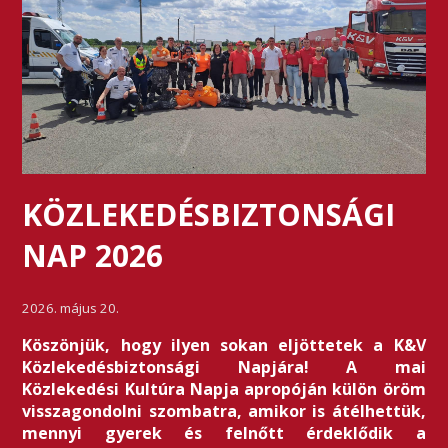
KÖZLEKEDÉSBIZTONSÁGI
NAP 2026
2026. május 20.
Köszönjük, hogy ilyen sokan eljöttetek a K&V
Közlekedésbiztonsági Napjára! A mai
Közlekedési Kultúra Napja apropóján külön öröm
visszagondolni szombatra, amikor is átélhettük,
mennyi gyerek és felnőtt érdeklődik a