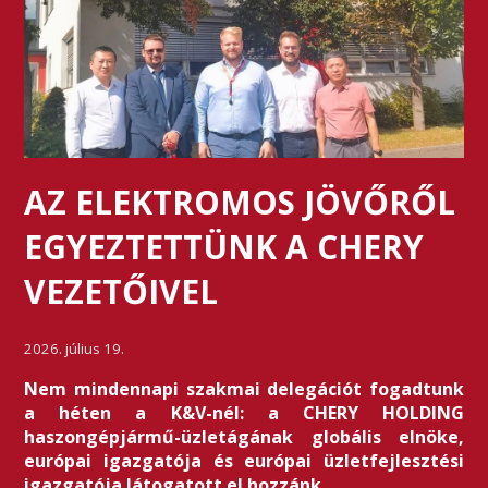
AZ ELEKTROMOS JÖVŐRŐL
EGYEZTETTÜNK A CHERY
VEZETŐIVEL
2026. július 19.
Nem mindennapi szakmai delegációt fogadtunk
a héten a K&V-nél: a CHERY HOLDING
haszongépjármű-üzletágának globális elnöke,
európai igazgatója és európai üzletfejlesztési
igazgatója látogatott el hozzánk.