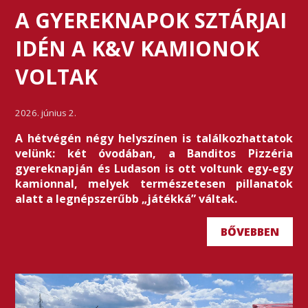
A GYEREKNAPOK SZTÁRJAI
IDÉN A K&V KAMIONOK
VOLTAK
2026. június 2.
A hétvégén négy helyszínen is találkozhattatok
velünk: két óvodában, a Banditos Pizzéria
gyereknapján és Ludason is ott voltunk egy-egy
kamionnal, melyek természetesen pillanatok
alatt a legnépszerűbb „játékká” váltak.
BŐVEBBEN