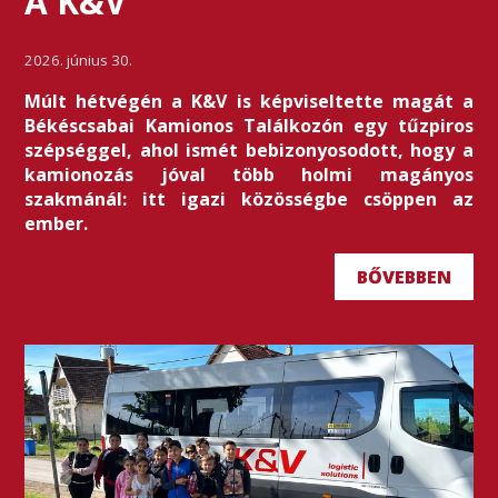
A K&V
2026. június 30.
Múlt hétvégén a K&V is képviseltette magát a
Békéscsabai Kamionos Találkozón egy tűzpiros
szépséggel, ahol ismét bebizonyosodott, hogy a
kamionozás jóval több holmi magányos
szakmánál: itt igazi közösségbe csöppen az
ember.
BŐVEBBEN