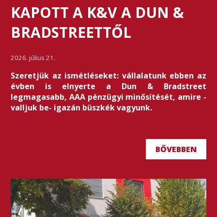
KAPOTT A K&V A DUN &
BRADSTREETTŐL
2026. július 21.
Szeretjük az ismétléseket: vállalatunk ebben az
évben is elnyerte a Dun & Bradstreet
legmagasabb, AAA pénzügyi minősítését, amire -
valljuk be- igazán büszkék vagyunk.
BŐVEBBEN