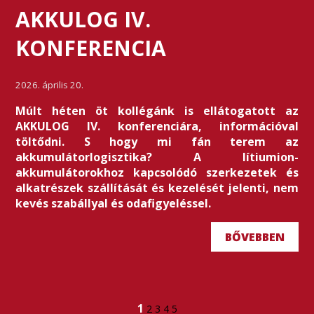
AKKULOG IV.
KONFERENCIA
2026. április 20.
Múlt héten öt kollégánk is ellátogatott az
AKKULOG IV. konferenciára, információval
töltődni. S hogy mi fán terem az
akkumulátorlogisztika? A lítiumion-
akkumulátorokhoz kapcsolódó szerkezetek és
alkatrészek szállítását és kezelését jelenti, nem
kevés szabállyal és odafigyeléssel.
BŐVEBBEN
1
2
3
4
5