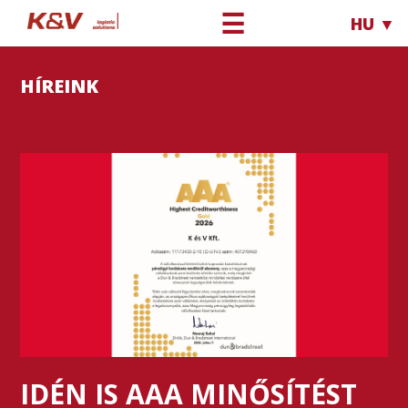
☰
HU ▼
HÍREINK
IDÉN IS AAA MINŐSÍTÉST