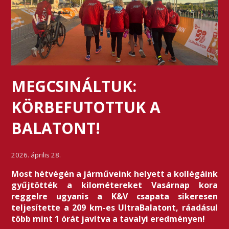
MEGCSINÁLTUK:
KÖRBEFUTOTTUK A
BALATONT!
2026. április 28.
Most hétvégén a járműveink helyett a kollégáink
gyűjtötték a kilométereket Vasárnap kora
reggelre ugyanis a K&V csapata sikeresen
teljesítette a 209 km-es UltraBalatont, ráadásul
több mint 1 órát javítva a tavalyi eredményen!